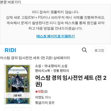
본문 바로가기
인
스
리디 접속이 원활하지 않습니다.
턴
강제 새로 고침(Ctrl + F5)이나 브라우저 캐시 삭제를 진행해주세요.
트
검
계속해서 문제가 발생한다면 리디 접속 테스트를 통해 원인을 파악
색
하고 대응 방법을 안내드리겠습니다.
테스트 페이지로 이동하기
검
리
로그인
색
디
어스탐 경의 임사전언 세트 (전 2권) 상세페이지
홈
으
로
소설
국내 판타지 소설
이
판타지 e북
정통 판타지
동
어스탐 경의 임사전언 세트 (전 2
권)
5
(
2
)
2
권
세트
이영도
저자
황금가지
출판