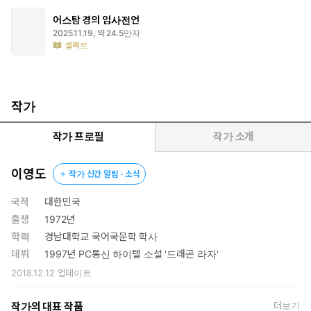
이어 2022년 서울국제도서전에서 배포된 소책자에 수록되었던 짧
은 소설 「에피소드 ― 스페란 도서전에서」를 비롯해 장르를 넘나
어스탐 경의 임사전언
2025.11.19, 약 24.5만자
들며 독보적인 작품 세계를 구축한 신작 장편소설 『어스탐 경의 임
셀렉트
사전언』까지, 더스번과 사란디테가 등장하는 모든 시리즈를 한꺼번
에 만날 수 있는 총 2권의 도서로 구성되었다.
작가
작가 프로필
작가 소개
이영도
작가 신간 알림 · 소식
국적
대한민국
출생
1972년
학력
경남대학교 국어국문학 학사
데뷔
1997년 PC통신 하이텔 소설 '드래곤 라자'
2018.12.12
업데이트
작가의 대표 작품
더보기