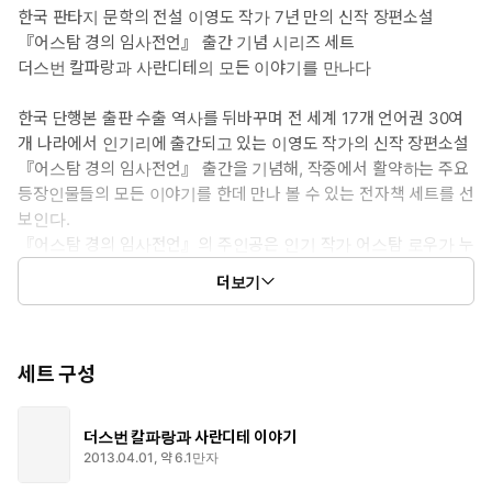
한국 판타지 문학의 전설 이영도 작가 7년 만의 신작 장편소설
『어스탐 경의 임사전언』 출간 기념 시리즈 세트
더스번 칼파랑과 사란디테의 모든 이야기를 만나다
한국 단행본 출판 수출 역사를 뒤바꾸며 전 세계 17개 언어권 30여
개 나라에서 인기리에 출간되고 있는 이영도 작가의 신작 장편소설
『어스탐 경의 임사전언』 출간을 기념해, 작중에서 활약하는 주요
등장인물들의 모든 이야기를 한데 만나 볼 수 있는 전자책 세트를 선
보인다.
『어스탐 경의 임사전언』의 주인공은 인기 작가 어스탐 로우가 누
군가에게 피살된 후 신비하게도 죽음에 이르지 않은 채 4년 동안 자
더보기
신의 살해용의자를 밝힐 ‘임사전언’을 대하소설로 집필하면서 벌어
지는 소동을 판타지 추리 장르로 완성해 낸 32만자 분량의 장편소
설이다. 어스탐 로우의 유산 관리인으로 임명되었지만 아직 공식적
으로 죽지 않은 자작의 유산을 4년간 관리하고 있는 신세인 더스번
세트 구성
칼파랑은 물론, 만신전의 콰이스톨기사단 단장으로부터 어스탐 로
우가 언데드인가 아닌가란 질문에 대한 답변을 들고 온 사란디테가
더스번 칼파랑과 사란디테 이야기
등장하며 다시 한번 새로운 사건의 서막을 알린다.
2013.04.01, 약 6.1만자
기존에 발표된 단편 「에소릴의 드래곤」과 「샹파이의 광부들」에