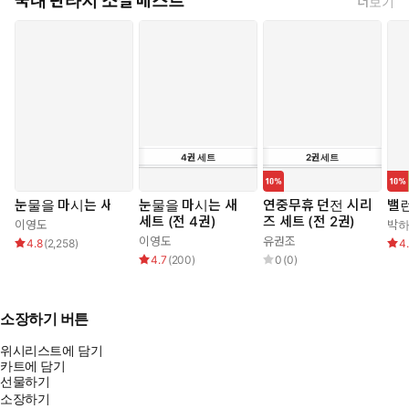
국내 판타지 소설 베스트
더보기
4
권
세트
2
권
세트
눈물을 마시는 새
눈물을 마시는 새
연중무휴 던전 시리
밸
세트 (전 4권)
즈 세트 (전 2권)
이영도
박
이영도
유권조
4.8
(
2,258
)
4
4.7
(
200
)
0
(
0
)
소장하기 버튼
위시리스트에 담기
카트에 담기
선물하기
소장하기