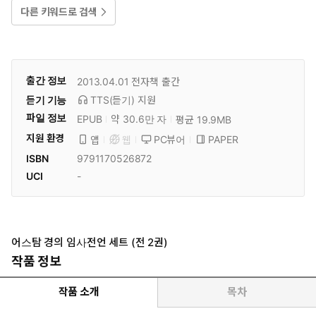
다른 키워드로 검색
출간 정보
2013.04.01
전자책 출간
듣기 기능
TTS(듣기)
지원
파일 정보
EPUB
약 30.6만 자
평균 19.9MB
지원 환경
PC뷰어
PAPER
앱
웹
ISBN
9791170526872
UCI
-
어스탐 경의 임사전언 세트 (전 2권)
작품 정보
작품 소개
목차