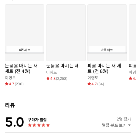
4
권
세트
8
권
세트
눈물을 마시는 새
눈물을 마시는 새
피를 마시는 새 세
피를
세트 (전 4권)
트 (전 8권)
이영도
이영
이영도
이영도
4.8
(
2,258
)
4
4.7
(
200
)
4.7
(
34
)
리뷰
5.0
2
명 평가
구매자 별점
별점 분포 보기