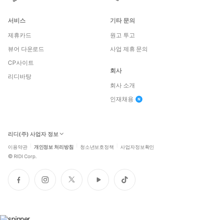
서비스
기타 문의
제휴카드
원고 투고
뷰어 다운로드
사업 제휴 문의
CP사이트
회사
리디바탕
회사 소개
인재채용
리디(주) 사업자 정보
이용약관
개인정보 처리방침
청소년보호정책
사업자정보확인
©
RIDI Corp.
페
인
트
유
틱
이
스
위
튜
톡
스
타
터
브
북
그
램