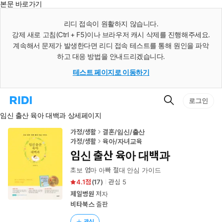
본문 바로가기
인
스
리디 접속이 원활하지 않습니다.
턴
강제 새로 고침(Ctrl + F5)이나 브라우저 캐시 삭제를 진행해주세요.
트
검
계속해서 문제가 발생한다면 리디 접속 테스트를 통해 원인을 파악
색
하고 대응 방법을 안내드리겠습니다.
테스트 페이지로 이동하기
검
리
로그인
색
디
임신 출산 육아 대백과 상세페이지
홈
으
로
가정/생활
결혼/임신/출산
이
가정/생활
육아/자녀교육
동
임신 출산 육아 대백과
초보 엄마 아빠 절대 안심 가이드
4.1
(
17
)
관심
5
제일병원
저자
비타북스
출판
관심