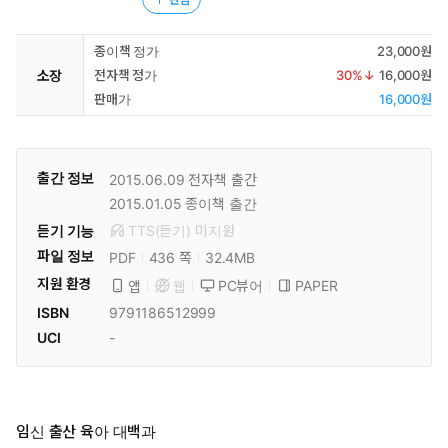
종이책 정가
23,000원
소장
전자책 정가
30
%↓
16,000원
판매가
16,000원
출간 정보
2015.06.09
전자책 출간
2015.01.05
종이책 출간
듣기 기능
TTS(듣기)
미
지원
파일 정보
PDF
32.4MB
436 쪽
지원 환경
PC뷰어
PAPER
앱
웹
ISBN
9791186512999
UCI
-
임신 출산 육아 대백과