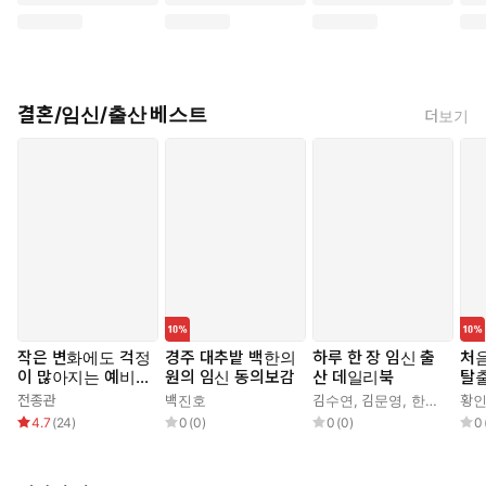
결혼/임신/출산 베스트
더보기
작은 변화에도 걱정
경주 대추밭 백한의
하루 한 장 임신 출
처
이 많아지는 예비
원의 임신 동의보감
산 데일리북
탈
엄마들에게
전종관
백진호
김수연
,
김문영
,
한유정
황
4.7
(
24
)
0
(
0
)
0
(
0
)
0