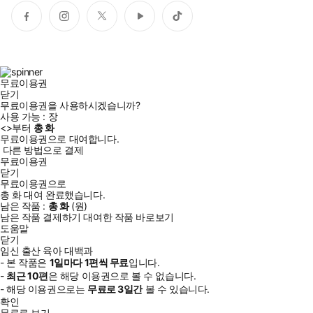
페
인
트
유
틱
이
스
위
튜
톡
스
타
터
브
북
그
램
무료이용권
닫기
무료이용권을 사용하시겠습니까?
사용 가능 :
장
<
>부터
총
화
무료이용권으로 대여합니다.
다른 방법으로 결제
무료이용권
닫기
무료이용권으로
총
화
대여 완료했습니다.
남은 작품 :
총
화
(
원)
남은 작품 결제하기
대여한 작품 바로보기
도움말
닫기
임신 출산 육아 대백과
- 본 작품은
1일
마다
1
편씩 무료
입니다.
-
최근
10편
은 해당 이용권으로 볼 수 없습니다.
- 해당 이용권으로는
무료로
3일
간
볼 수 있습니다.
확인
무료로 보기