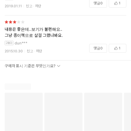
아기 발달, 증상별 아기병 등 임신부터 출산, 육아로 이어지는 전
댓글
0
1
2019.01.11
신고
차단
과정을 단계별로 꼼꼼하게 담아 완벽한 가이드가 되어준다. 200
여 컷의 사진과 일러스트를 함께 담아 이해하기 쉽고 따라 하기도
편하다. 보건소 활용법, 국내 재대혈 은행, 유축기 대여 업체, 특수
분유 종류 등 소소하지만 꼭 필요한 깨알정보들까지 챙겨 더욱 알
내용은 좋은데..보기가 불편해요..
차다.
그냥 종이책으로 살걸 그랬나봐요.
또한 고령임신, 월령별 태교, 임신 우울증, 발달장애, 아토피피부
dun***
염 등 분야별 최고 전문가에게 듣는 생생특강은 어디서도 볼 수
댓글
0
1
2015.10.30
신고
차단
없는 이 책만의 특별 부록이다.
구매자 표시 기준은 무엇인가요?