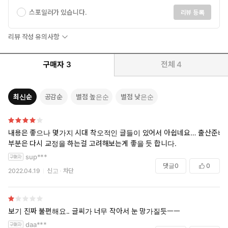
스포일러가 있습니다.
리뷰 등록
리뷰 작성 유의사항
구매자
3
전체
4
최신순
공감순
별점 높은순
별점 낮은순
초보 엄마 아빠를 위한 최고의 임신 출산 육아 지침서
내용은 좋으나 몇가지 시대 착오적인 글들이 있어서 아쉽네요… 출산준비
생애 첫 임신을 맞이한 엄마 아빠는 기쁨도 잠시, 이런저런 걱정과
부분은 다시 교정을 하는걸 고려해보는게 좋을 듯 합니다.
막연한 두려움으로 불안해지기 마련이다. 임신으로 인한 몸의 변
sup***
화부터, 태교, 출산준비물, 산후조리 등 하나부터 열까지 모든 것이
댓글
0
0
궁금해진다. <임신출산육아대백과>는 초보 엄마 아빠가 궁금해
2022.04.19
신고
차단
하고 염려하는 모든 것과 꼭 알아야 할 필수 정보를 완벽하게 담았
다.
임신 계획부터 고령임신, 임신 개월별 생활 수칙, 시기별 태교, 다
보기 진짜 불편해요.. 글씨가 너무 작아서 눈 망가질듯ㅡㅡ
양한 분만법, 산후 뷰티케어, 신생아 돌보기, 수유 노하우, 개월별
daa***