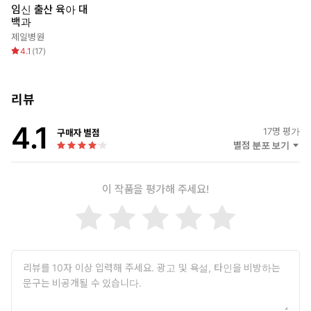
임신 출산 육아 대
백과
제일병원
4.1
(
17
)
리뷰
4.1
17
명 평가
구매자 별점
별점 분포 보기
이 작품을 평가해 주세요!