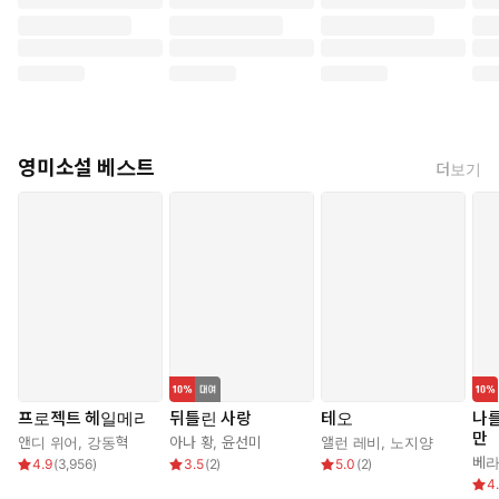
영미소설 베스트
더보기
프로젝트 헤일메리
뒤틀린 사랑
테오
나
만
앤디 위어
,
강동혁
아나 황
,
윤선미
앨런 레비
,
노지양
베라
4.9
(
3,956
)
3.5
(
2
)
5.0
(
2
)
4