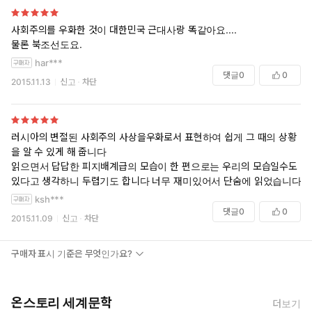
사회주의를 우화한 것이 대한민국 근대사랑 똑같아요....
물론 북조선도요.
har***
댓글
0
0
2015.11.13
신고
차단
러시아의 변절된 사회주의 사상을우화로서 표현하여 쉽게 그 때의 상황
을 알 수 있게 해 줍니다
읽으면서 답답한 피지배계급의 모습이 한 편으로는 우리의 모습일수도
있다고 생각하니 두렵기도 합니다 너무 재미있어서 단숨에 읽었습니다
ksh***
댓글
0
0
2015.11.09
신고
차단
구매자 표시 기준은 무엇인가요?
온스토리 세계문학
더보기