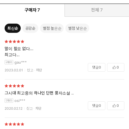
구매자
7
전체
7
최신순
공감순
별점 높은순
별점 낮은순
말이 필요 없다...
최고다...
gau***
댓글
0
0
2023.02.01
신고
차단
그시대 최고중의 하나인 단편 풍자소설 ..
osi***
댓글
0
0
2020.02.12
신고
차단