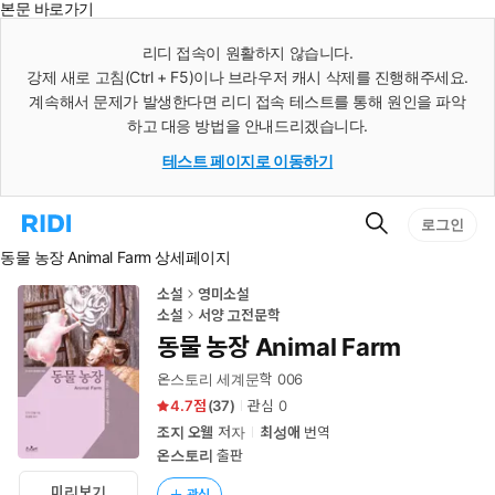
본문 바로가기
인
스
리디 접속이 원활하지 않습니다.
턴
강제 새로 고침(Ctrl + F5)이나 브라우저 캐시 삭제를 진행해주세요.
트
검
계속해서 문제가 발생한다면 리디 접속 테스트를 통해 원인을 파악
색
하고 대응 방법을 안내드리겠습니다.
테스트 페이지로 이동하기
검
리
로그인
색
디
동물 농장 Animal Farm 상세페이지
홈
으
로
소설
영미소설
이
소설
서양 고전문학
동
동물 농장 Animal Farm
온스토리 세계문학 006
4.7
(
37
)
관심
0
조지 오웰
저자
최성애
번역
온스토리
출판
미리보기
관심