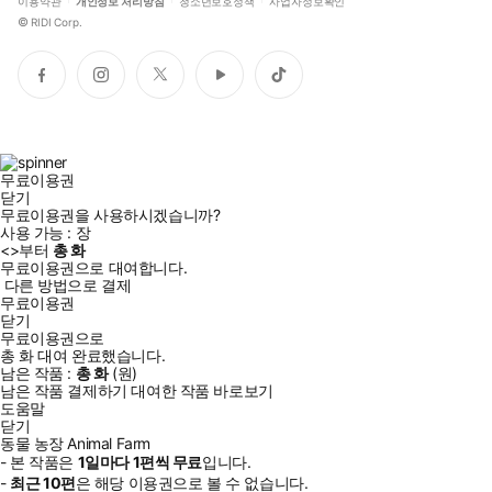
이용약관
개인정보 처리방침
청소년보호정책
사업자정보확인
©
RIDI Corp.
페
인
트
유
틱
이
스
위
튜
톡
스
타
터
브
북
그
램
무료이용권
닫기
무료이용권을 사용하시겠습니까?
사용 가능 :
장
<
>부터
총
화
무료이용권으로 대여합니다.
다른 방법으로 결제
무료이용권
닫기
무료이용권으로
총
화
대여 완료했습니다.
남은 작품 :
총
화
(
원)
남은 작품 결제하기
대여한 작품 바로보기
도움말
닫기
동물 농장 Animal Farm
- 본 작품은
1일
마다
1
편씩 무료
입니다.
-
최근
10편
은 해당 이용권으로 볼 수 없습니다.