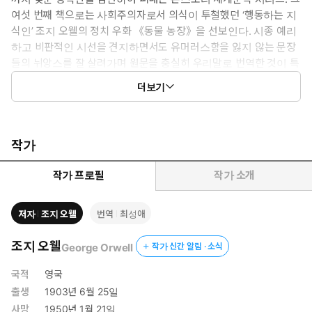
여섯 번째 책으로는 사회주의자로서 의식이 투철했던 ‘행동하는 지
식인’ 조지 오웰의 정치 우화 《동물 농장》을 선보인다. 시종 예리
하고 비판적인 시선을 견지하면서도 유머러스함을 잃지 않는 문장
들의 뉘앙스를 잘 살려가며 원문을 충실히 우리말로 번역한 것이 특
징이다. 작품의 이해를 돕기 위해 지은이 조지 오웰의 연보를 권말
더보기
에 실었으며 영문판 원서도 함께 수록하여 번역본과 비교해가며 읽
는 즐거움을 만끽하도록 했다.
《동물 농장》은 제2차 세계대전이 끝나갈 무렵에 발표된 소설로,
작가
인간의 삶과 생각이 국가에 의해 철저히 관리되고 통제되는 충격적
인 미래사회를 묘사한 《1984년》과 함께 오웰의 대표작으로 손꼽
작가 프로필
작가 소개
힌다. 이 작품은 러시아 혁명을 다룬 데다 소련과 스탈린에 대한 비
판으로 가득 차 있어서 한동안 출간에 난항을 겪었으며 런던 공습 중
저자
조지 오웰
번역
최성애
에 원고가 불타버릴 뻔하기도 했다. 이러한 난관을 뛰어넘어 1945
년 8월에 발표되자마자 커다란 반향을 불러일으켰고, 파시즘에 반
조지 오웰
George Orwell
작가 신간 알림 · 소식
대하는 내용을 담았음에도 반(反)공산주의적인 내용에 주목한 미국
에 의해 광범위하게 번역되어 전 세계 각국에서 출간되면서 지금까
국적
영국
지도 그 가치를 인정받기에 이르렀다.
출생
1903년 6월 25일
사망
1950년 1월 21일