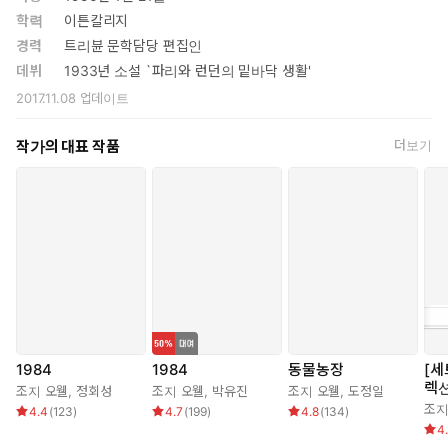
- 2005년 《타임》 선정 `‘20세기 100대 영문 소설’
학력
이튼칼리지
- 2008년 《타임스》 선정 `‘영국의 가장 위대한 전후 작가’ 2위
경력
트리뷴 문학담당 편집인
- 2009년 《뉴스위크》 선정 ‘세계 명저 100권’ 중 61위
데뷔
1933년 소설 `파리와 런던의 밑바닥 생활'
2017.11.08
업데이트
작가의 대표 작품
더보기
1984
1984
동물농장
[세
렉션
조지 오웰
,
정회성
조지 오웰
,
박유진
조지 오웰
,
도정일
장(
조지
4.4
(
123
)
4.7
(
199
)
4.8
(
134
)
4