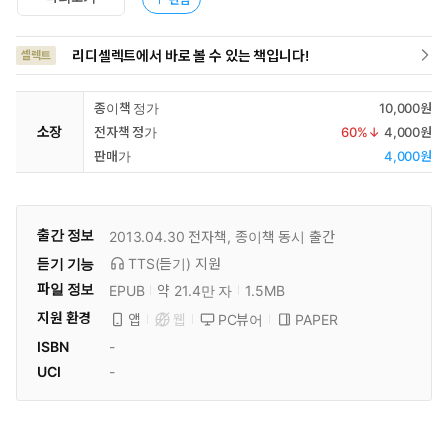
리디셀렉트에서 바로 볼 수 있는 책입니다!
셀렉트
종이책 정가
10,000원
소장
전자책 정가
60
%↓
4,000원
판매가
4,000원
출간 정보
2013.04.30
전자책, 종이책 동시 출간
듣기 기능
TTS(듣기)
지원
파일 정보
EPUB
약 21.4만 자
1.5MB
지원 환경
PC뷰어
PAPER
앱
웹
ISBN
-
UCI
-