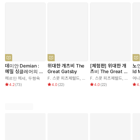
데미안 Demian :
위대한 개츠비 The
[체험판] 위대한 개
노인
에밀 싱클레어의 젊
Great Gatsby
츠비 The Great G
ld 
은 날 이야기
atsby
ea
헤르만 헤세
,
두행숙
F. 스콧 피츠제럴드
,
최성애
F. 스콧 피츠제럴드
,
최성애
어니
4.2
(
73
)
4.0
(
22
)
4.0
(
22
)
4