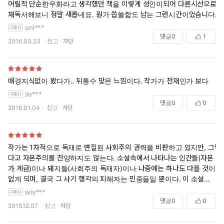
어릴적 단순한우화라고 생각했던 책을 이렇게 성인이되어 다른시선으로
재독서해보니 정말 새롭네요. 뭔가 씁쓸함도 남는 그런시간이었습니다.
onl***
댓글
0
1
2016.03.23
신고
차단
배경지식없이 봤다가.. 뒤통수 맞은 느낌이다. 작가가 천재인가 보다
ilo***
댓글
0
0
2016.01.04
신고
차단
작가는 1차적으로 독재로 변질된 사회주의 권력을 비판하고 있지만, 그렇
다고 자본주의를 찬양하지도 않는다. 소설속에서 나타나는 인간들(자본
가 계급)이나 돼지들(사회주의 독재자)이나 나중에는 하나도 다를 것이
없게 되며, 결국 그 사기 행각의 피해자는 민중들일 뿐이다. 이 소설은 자
유민주주의 체제를 살아가는 우리에게도 귀한 질문을 던져 준다. '개돼
wis***
지'들의 사기 행각에 속지 않으려면 어떻게 하는 것이 최선일까? 좀 더 고
댓글
0
0
2015.12.07
신고
차단
민하면서 살아봐야겠다.