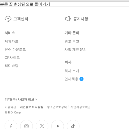
본문 끝
최상단으로 돌아가기
고객센터
공지사항
서비스
기타 문의
제휴카드
원고 투고
뷰어 다운로드
사업 제휴 문의
CP사이트
회사
리디바탕
회사 소개
인재채용
리디(주) 사업자 정보
이용약관
개인정보 처리방침
청소년보호정책
사업자정보확인
©
RIDI Corp.
페
인
트
유
틱