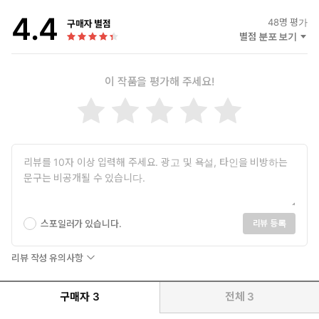
4.4
48
명 평가
구매자 별점
별점 분포 보기
책 소개
이 작품을 평가해 주세요!
밤을 비추는 등대의 불빛 같은 글,
<삶을 견디는 기쁨〉
고향, 자연, 예술에 대한 뜨거운 고백을 담은 헤르만 헤세의 에세이
집 〈그리움이 나를 밀고 간다〉에 이어 이번에는 그의 외로움과 고
통을 예술로 승화한 〈삶을 견디는 기쁨〉이 출간되었다. 헤세는
1946년, 노벨문학상과 괴테상을 동시에 수상하는 등 작가로서 눈부
신 영광을 얻었다. 그러나 조국 독일에 대항해서 반전 운동을 펼치면
스포일러가 있습니다.
리뷰 등록
서 같은 독일인들에게 온갖 비난을 당하기도 했다. 개인적인 면에서
는 아내는 정신병을 앓았고 헤세 자신도 예민한 감수성 탓에 어렸을
리뷰 작성 유의사항
때부터 자살 충동에 시달리는 등, 힘겨운 일생을 보냈다.
구매자
3
전체
3
그럼에도 불구하고 헤세는 어떤 고난에도 굴하지 않고 아이처럼 순
수한 마음으로 세상을 보고, 고통을 느끼며, 행복을 맛보았다. 또한