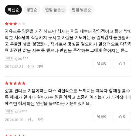
자신의 경험을 수필, 동화, 시 등 다양한 장르의 글과 그림으로 옮겨
최신순
공감순
별점 높은순
별점 낮은순
두기도 했다. 그의 작품들은 오늘날에도 우리들에게 기쁨을 주고 있
다.
자유로운 영혼을 가진 헤르만 헤세는 어릴 때부터 강압적이고 틀에 박힌
심리학자 칼 구스타프 융은 그의 글을 가리켜 ‘폭풍이 이는 밤을
학교 시스템에 적응하지 못하고 자살을 기도하는 등 일찌감치 불안정하
비추는 등대의 불빛’이라 칭송하였다. 그 말대로 온갖 고난과 우울
고 우울한 생을 경험했다. 작가로서 명성을 얻으면서 열정적으로 다작하
속에서도 희망과 깨달음이 번뜩이는 헤세의 글들은 우리에게 인
며 화려한 삶을 사는 듯 했으나 반전을 주장하는 그에게 쏟아지는 동료들
생을 비추는 등대가 되어 준다. 이 책을 읽는 동안, 독자들은 삶 그
의 비난과 따돌림, 아내의 정신병원 입원 같은 사건들이 벌어지면서 다시
geo***
자체를 긍정하는 실존의 경이로움을 체험할 것이다.
한 번 고독하고 고립된 삶을 살게된다. 세파에 지친 헤세는 불교와 미술,
댓글
0
1
2024.12.31
신고
차단
음악 등을 즐기며 시골 작은 마을에서 칩거하면서 조용하지만 삶을 기쁨
을 향유하는 고독한 삶을 산다.
헤르만 헤세는 그야말로 인생의 행복과 불행, 쾌락과 고통을 극단까지 경
삶을 견디는 기쁨이라는 다소 역설적으로 느껴지는 제목과 함께 읽을수
험해 본 사람이라고 할 수 있을 듯. 이 책은 이런 상황에서 자살이나 죽음
록 헤세가 얼마나 살아가는 일을 아끼고 소중히 여기는지가 느껴집니다.
을 선택하지 않고 끝까지 ‘삶을 견디기’위해서 헤세 나름으로 마련한 방법
헤르만 헤세라는 인간을 들여다본 기분이었어요.
이 집대성 된 작품이라고 할 수 있겠다.
chr***
댓글
0
0
2024.10.01
신고
차단
불교적인 색체가 많고 다소 꽉 막힌듯 답답한 느낌도 있지만, 고통의 삶을
통과한 그의 생애를 함께 생각해보면 이런 선택이 그로서는 최선이 아닐
까 싶어 측은한 마음이 들기도 한다. 결국엔 혼자 살아가야 하고 홀로 버