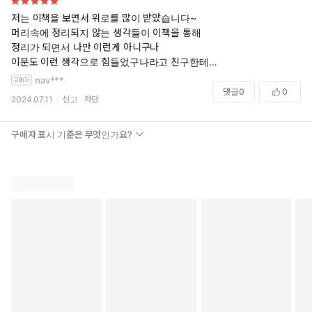
텨야 한다는 사실을 마침내 깨달았을 때 이를 버티기 위해서 자연에서부
저는 이책을 보면서 위로를 많이 받았습니다~
터 ’유머‘를 발견해 낸 것은 헤세가 원래부터 가지고 있던 자유로움과 감
머리속에 정리되지 않는 생각들이 이책을 통해
수성 때문이었을 듯 하다.
정리가 되면서 나만 이런게 아니구나
_____
이분도 이런 생각으로 힘들었구나라고 친구한테
위로 받는 느낌의 책이었습니다.
nav***
마지막 한 걸음은
댓글
0
0
혼자서 가야 한다.
2024.07.11
신고
차단
그러므로 아무리 어려운 일이라도
혼자서 하는 것보다
구매자 표시 기준은 무엇인가요?
더 나은 지혜나
능력은 없다.
삶을 견디는 기쁨 | 헤르만 헤세 저
#삶을견디는기쁨 #헤르만헤세 #문예춘추사 #독서 #책읽기 #북스타그
램