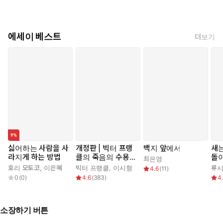
에세이 베스트
더보기
싫어하는 사람을 사
개정판 | 빅터 프랭
백지 앞에서
새
라지게 하는 방법
클의 죽음의 수용소
돌
최은영
에서
호리 모토코
,
이은혜
빅터 프랭클
,
이시형
류
4.6
(
11
)
0
(
0
)
4.6
(
383
)
4
소장하기 버튼