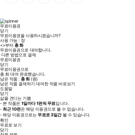
이
스
위
튜
톡
스
타
터
브
북
그
램
무료이용권
닫기
무료이용권을 사용하시겠습니까?
사용 가능 :
장
<
>부터
총
화
무료이용권으로 대여합니다.
다른 방법으로 결제
무료이용권
닫기
무료이용권으로
총
화
대여 완료했습니다.
남은 작품 :
총
화
(
원)
남은 작품 결제하기
대여한 작품 바로보기
도움말
닫기
삶을 견디는 기쁨
- 본 작품은
1일
마다
1
편씩 무료
입니다.
-
최근
10편
은 해당 이용권으로 볼 수 없습니다.
- 해당 이용권으로는
무료로
3일
간
볼 수 있습니다.
확인
무료로 보기
닫기
작품 제목