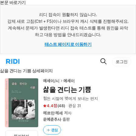
본문 바로가기
인
스
리디 접속이 원활하지 않습니다.
턴
강제 새로 고침(Ctrl + F5)이나 브라우저 캐시 삭제를 진행해주세요.
트
검
계속해서 문제가 발생한다면 리디 접속 테스트를 통해 원인을 파악
색
하고 대응 방법을 안내드리겠습니다.
테스트 페이지로 이동하기
검
리
로그인
색
디
삶을 견디는 기쁨 상세페이지
홈
으
로
에세이/시
에세이
이
삶을 견디는 기쁨
동
힘든 시절에 벗에게 보내는 편지
4.4
(
48
)
관심
31
헤르만 헤세
저자
문예춘추사
출판
관심