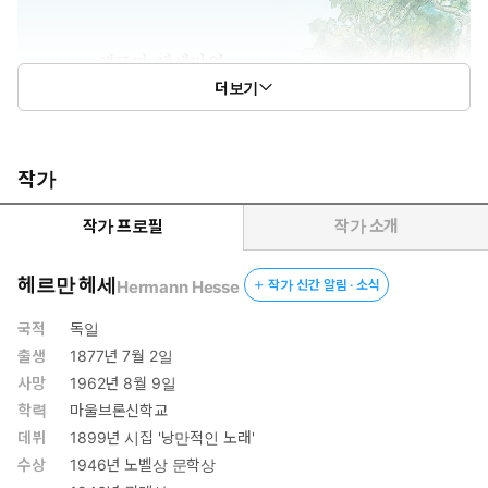
더보기
작가
작가 프로필
작가 소개
헤르만 헤세
Hermann Hesse
작가 신간 알림 · 소식
국적
독일
출생
1877년 7월 2일
사망
1962년 8월 9일
학력
마울브론신학교
데뷔
1899년 시집 '낭만적인 노래'
수상
1946년 노벨상 문학상