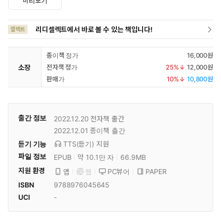
미리보기
리디셀렉트에서 바로 볼 수 있는 책입니다!
셀렉트
종이책 정가
16,000원
소장
전자책 정가
25
%↓
12,000원
판매가
10
%↓
10,800원
출간 정보
2022.12.20
전자책 출간
2022.12.01
종이책 출간
듣기 기능
TTS(듣기)
지원
파일 정보
EPUB
약 10.1만 자
66.9MB
지원 환경
PC뷰어
PAPER
앱
웹
ISBN
9788976045645
UCI
-