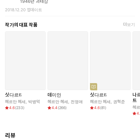
1946년 괴테상
2018.12.20
업데이트
작가의 대표 작품
더보기
싯다르타
데미안
싯다르타
나
트
헤르만 헤세
,
박병덕
헤르만 헤세
,
전영애
헤르만 헤세
,
권혁준
헤르
4.6
(
233
)
4.4
(
266
)
4.6
(
81
)
4
리뷰