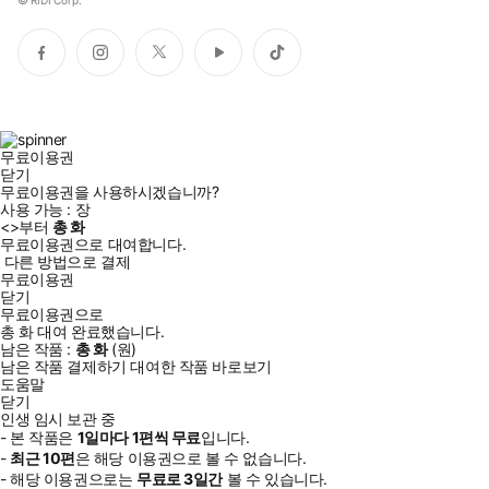
©
RIDI Corp.
페
인
트
유
틱
이
스
위
튜
톡
스
타
터
브
북
그
램
무료이용권
닫기
무료이용권을 사용하시겠습니까?
사용 가능 :
장
<
>부터
총
화
무료이용권으로 대여합니다.
다른 방법으로 결제
무료이용권
닫기
무료이용권으로
총
화
대여 완료했습니다.
남은 작품 :
총
화
(
원)
남은 작품 결제하기
대여한 작품 바로보기
도움말
닫기
인생 임시 보관 중
- 본 작품은
1일
마다
1
편씩 무료
입니다.
-
최근
10편
은 해당 이용권으로 볼 수 없습니다.
- 해당 이용권으로는
무료로
3일
간
볼 수 있습니다.