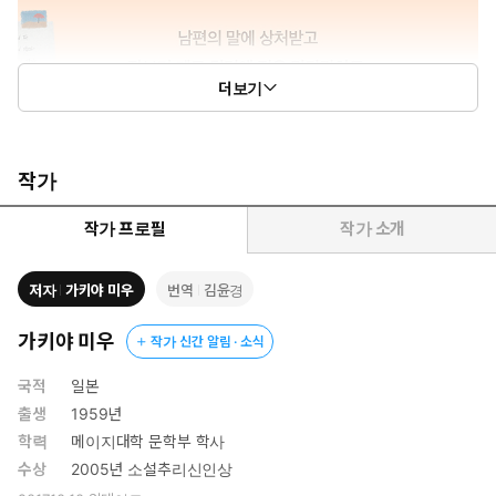
더보기
작가
작가 프로필
작가 소개
저자
가키야 미우
번역
김윤경
가키야 미우
작가 신간 알림 · 소식
국적
일본
출생
1959년
학력
메이지대학 문학부 학사
수상
2005년 소설추리신인상