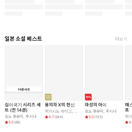
일본 소설 베스트
더보기
14
권
세트
십이국기 시리즈 세
용의자 X의 헌신
마성의 아이
매
트 (전 14권)
프
히가시노 게이고
,
양억관
오노 후유미
,
추지나
오노 후유미
,
추지나
히가
4.7
(
944
)
5.0
(
133
)
5.0
(
66
)
4