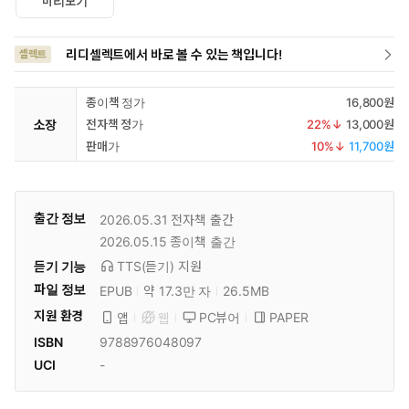
미리보기
리디셀렉트에서 바로 볼 수 있는 책입니다!
셀렉트
종이책 정가
16,800원
소장
전자책 정가
22
%↓
13,000원
판매가
10
%↓
11,700원
출간 정보
2026.05.31
전자책 출간
2026.05.15
종이책 출간
듣기 기능
TTS(듣기)
지원
파일 정보
EPUB
약 17.3만 자
26.5MB
지원 환경
PC뷰어
PAPER
앱
웹
ISBN
9788976048097
UCI
-