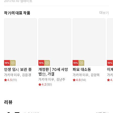
2017.10.10
업데이트
작가의 대표 작품
더보기
인생 임시 보관 중
개정판 | 70세 사망
파묘 대소동
이
법안, 가결
가키야 미우
,
김윤경
가키야 미우
,
김양희
가키
가키야 미우
,
김난주
4.5
(
11
)
4.6
(
14
)
4
4.2
(
50
)
리뷰