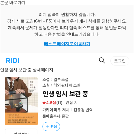
본문 바로가기
인
스
리디 접속이 원활하지 않습니다.
턴
강제 새로 고침(Ctrl + F5)이나 브라우저 캐시 삭제를 진행해주세요.
트
검
계속해서 문제가 발생한다면 리디 접속 테스트를 통해 원인을 파악
색
하고 대응 방법을 안내드리겠습니다.
테스트 페이지로 이동하기
검
리
로그인
색
디
인생 임시 보관 중 상세페이지
홈
으
로
소설
일본 소설
이
소설
해외 판타지 소설
동
인생 임시 보관 중
4.5
(
11
)
관심
3
가키야 미우
저자
김윤경
번역
문예춘추사
출판
관심