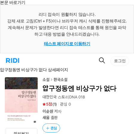
본문 바로가기
인
스
리디 접속이 원활하지 않습니다.
턴
강제 새로 고침(Ctrl + F5)이나 브라우저 캐시 삭제를 진행해주세요.
트
검
계속해서 문제가 발생한다면 리디 접속 테스트를 통해 원인을 파악
색
하고 대응 방법을 안내드리겠습니다.
테스트 페이지로 이동하기
검
리
로그인
색
디
압구정동엔 비상구가 없다 상세페이지
홈
으
로
소설
한국소설
이
압구정동엔 비상구가 없다
동
대한민국 스토리DNA 018
5
(
1
)
관심
0
이순원
저자
새움
출판
관심
미리보기