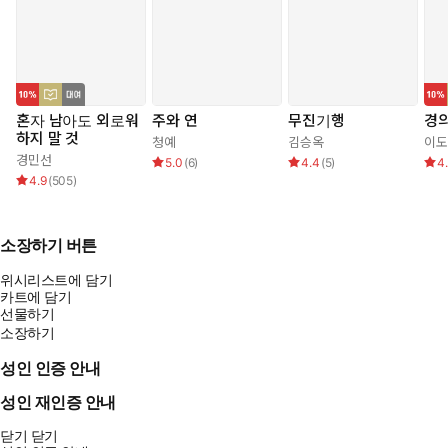
혼자 남아도 외로워
주와 연
무진기행
경
하지 말 것
청예
김승옥
이도
경민선
5.0
(
6
)
4.4
(
5
)
4
4.9
(
505
)
소장하기 버튼
위시리스트에 담기
카트에 담기
선물하기
소장하기
성인 인증 안내
성인 재인증 안내
닫기
닫기