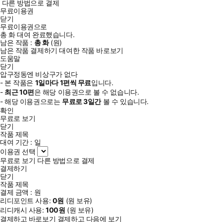
다른 방법으로 결제
무료이용권
닫기
무료이용권으로
총
화
대여 완료했습니다.
남은 작품 :
총
화
(
원)
남은 작품 결제하기
대여한 작품 바로보기
도움말
닫기
압구정동엔 비상구가 없다
- 본 작품은
1일
마다
1
편씩 무료
입니다.
-
최근
10편
은 해당 이용권으로 볼 수 없습니다.
- 해당 이용권으로는
무료로
3일
간
볼 수 있습니다.
확인
무료로 보기
닫기
작품 제목
대여 기간 :
일
이용권 선택
무료로 보기
다른 방법으로 결제
결제하기
닫기
작품 제목
결제 금액 :
원
리디포인트 사용:
0
원
(
원 보유)
리디캐시 사용:
100
원
(
원 보유)
결제하고 바로보기
결제하고 다음에 보기