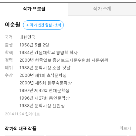
으로는 한국 자본주의 사회의 부패와 타락을 규탄하는 작가의
행간에서 미처 갈무리되지 못한 날선 혐오감과 분노를 발견하며
작가 프로필
작가 소개
다시 놀라게 될 것이다.
이순원
작가 신간 알림 · 소식
대한민국 스토리DNA 열여덟 번째로 출간되는 이번 시리즈에는
『압구정동엔 비상구가 없다』와 함께 작가 이순원이 직접 선정
국적
대한민국
한 단편 「푸른 모래의 시간」(제1회 남촌문학상 수상)을 수록했
출생
1958년 5월 2일
다.
학력
1984년 강원대학교 경영학 학사
경력
2000년 한국일보 총선보도자문위원회 자문위원
데뷔
1988년 문학사상 소설 '낮달'
수상
2000년 제1회 효석문학상
2000년 제5회 한무숙문학상
1997년 제42회 현대문학상
1996년 제27회 동인문학상
1988년 문학사상 신인상
2014.11.24
업데이트
작가의 대표 작품
더보기