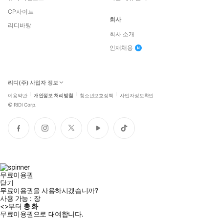
CP사이트
회사
리디바탕
회사 소개
인재채용
리디(주) 사업자 정보
이용약관
개인정보 처리방침
청소년보호정책
사업자정보확인
©
RIDI Corp.
페
인
트
유
틱
이
스
위
튜
톡
스
타
터
브
북
그
램
무료이용권
닫기
무료이용권을 사용하시겠습니까?
사용 가능 :
장
<
>부터
총
화
무료이용권으로 대여합니다.