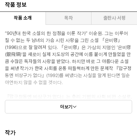
작품 정보
작품 소개
목차
출판사 서평
“90년대 한국 소설의 한 정점을 이룬 작가” 이순원. 그는 이루어
질 수 없는 두 남녀의 가슴 시린 사랑을 그린 소설 「은비령」
(1996)으로 잘 알려져 있다. 「은비령」은 가상의 지명인 ‘은비령
(銀飛領)’을 새로이 실제 지도상의 공간에 이름 붙이게 만들었을 만
큼 수많은 독자들의 사랑을 받았다. 하지만 바로 그 아름다운 소설
을 써낸 작가가 한국 사회를 온통 떠들썩하게 만든 문제작 『압구정
동엔 비상구가 없다』(1992)를 써냈다는 사실을 알게 된다면 일순
아연하지 않을 수 없을 것이다.
『압구정동엔 비상구가 없다』는 추리 기법의 사회 비판 소설로,
‘죽기 전에 꼭 봐야 할 한국영화 1001’에 뽑힌 《비상구가 없다》
더보기
의 원작이다. 자연과 성찰이라는 치유의 화법을 구사한 이후의
작품들과는 달리 이 소설에는 사회를 비판하는 작가의 목소리가
아주 강하게 드러나 있다. 이 작품을 읽는 독자는 우선 이순원이
선택한 소재들과 그것을 다루는 방식의 대담함에 놀라고, 다음
작가