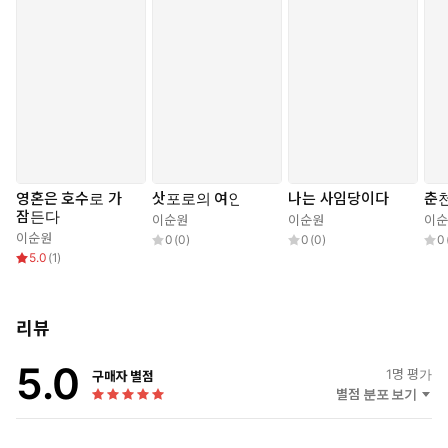
영혼은 호수로 가
삿포로의 여인
나는 사임당이다
춘천
잠든다
이순원
이순원
이순
이순원
0
(
0
)
0
(
0
)
0
5.0
(
1
)
리뷰
5.0
1
명 평가
구매자 별점
별점 분포 보기