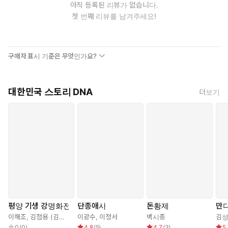
아직 등록된 리뷰가 없습니다.
첫 번째 리뷰를 남겨주세요!
구매자 표시 기준은 무엇인가요?
대한민국 스토리 DNA
더보기
평양 기생 강명화전
단종애사
돈황제
만
이해조
,
김점용 (김동우)
이광수
,
이정서
백시종
김
0
(
0
)
4.8
(
5
)
4.7
(
3
)
5