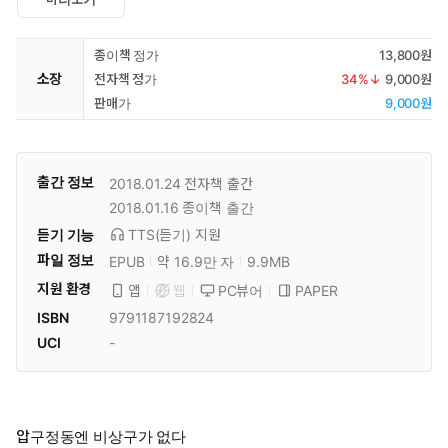
종이책 정가
13,800원
소장
전자책 정가
34
%↓
9,000원
판매가
9,000원
출간 정보
2018.01.24
전자책 출간
2018.01.16
종이책 출간
듣기 기능
TTS(듣기)
지원
파일 정보
EPUB
약 16.9만 자
9.9MB
지원 환경
PC뷰어
PAPER
앱
웹
ISBN
9791187192824
UCI
-
압구정동엔 비상구가 없다