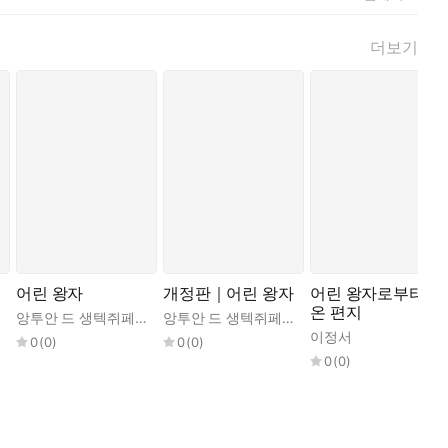
기까지 발단이 된 ‘장미’의 성격을 바로잡는다. 기존의 번역으로
더보기
어린 왕자로부터 온 편지>는 ‘어린 왕자’와 ‘생텍쥐페리’의 목
온 편지>를 통해 그 탄생 과정을 흥미롭게 들려준 것과 같다. 그
리의 위대한 보물을 찾을 수 있을 것이다.
한 건…….”
어린 왕자
개정판｜어린 왕자
어린 왕자로부터
온 편지
정서
앙투안 드 생텍쥐페리
,
이정서
앙투안 드 생텍쥐페리
,
이정서
이정서
0
(
0
)
0
(
0
)
0
(
0
)