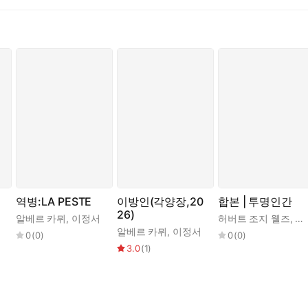
음을 깨닫는다. 특히 어린 왕자가 조종사를 만나고 우정을 나누게 되
리의 시적(詩的) 세계를 독보적으로 복원한 <어린 왕자>를 펴냈다. <
어냈다. 2014년 알베르 카뮈의 <이방인>을 정역한 뒤 <카뮈로부터 
신을 읽는 일”이라고 말한다. 어린 왕자가 보낸 편지를 통해 생텍쥐페
문장들만 즐겨왔던 건지도 모르겠어요. 물론 그것도 중요하지만, 더 중요
역병:LA PESTE
이방인(각양장,20
합본 | 투명인간
26)
알베르 카뮈
,
이정서
허버트 조지 웰즈
,
이
알베르 카뮈
,
이정서
0
(
0
)
0
(
0
)
3.0
(
1
)