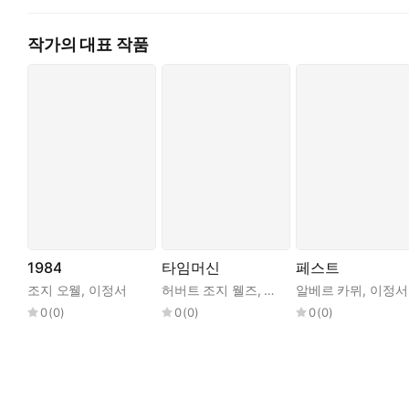
번역가들도 어른이었음을, 그래서 편견에 갇혀 작품을 들여다보았
는 어린 왕자와 장미의 관계가 피상적일 수밖에 없었던 것이다.
작가의 대표 작품
2017년 번역가 이정서는 불어ㆍ영어ㆍ한국어를 비교하여 생텍쥐페
소리를 발견한 번역 과정과 숨은 뒷이야기를 메타소설 형식으로 풀
는 번역이 “작가의 본심을 읽으려는 몸부림이며 위대한 타인의 정
“우리는 어쩌면 『어린 왕자』를 읽으면서 그 속에 나오는 멋진 
1984
타임머신
페스트
조지 오웰
,
이정서
허버트 조지 웰즈
,
이정서
알베르 카뮈
,
이정서
0
(
0
)
0
(
0
)
0
(
0
)