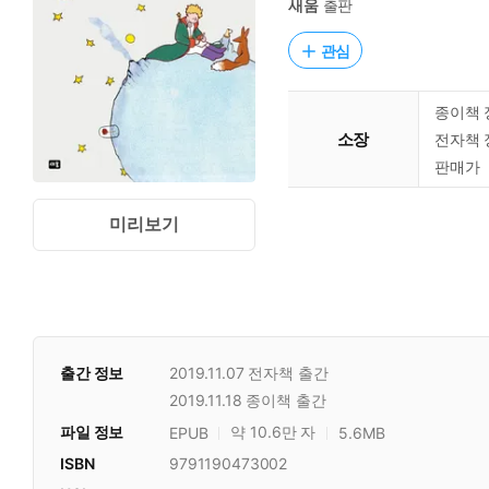
새움
출판
관심
종이책 
소장
전자책 
판매가
미리보기
출간 정보
2019.11.07
전자책 출간
2019.11.18
종이책 출간
파일 정보
약 10.6만 자
EPUB
5.6MB
ISBN
9791190473002