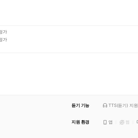
정가
정가
듣기 기능
TTS(듣기)
지원
지원 환경
앱
웹