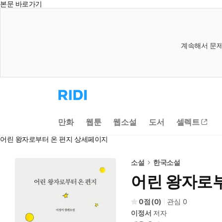
본문 바로가기
계속해서 문제
리
디
홈
으
만화
웹툰
웹소설
도서
셀렉트
로
이
어린 왕자로부터 온 편지 상세페이지
동
소설
한국소설
어린 왕자로부
0
(
0
)
관심
0
이정서
저자