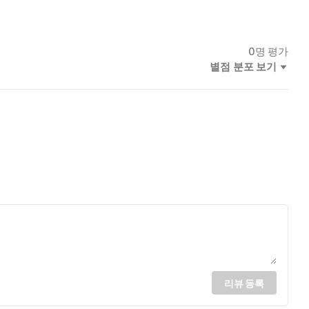
0
명 평가
별점 분포 보기
리뷰 등록