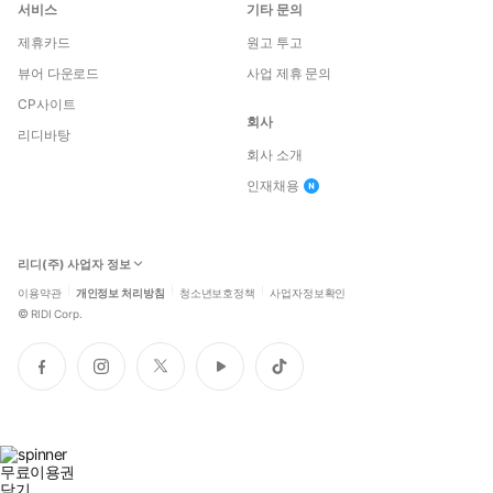
서비스
기타 문의
제휴카드
원고 투고
뷰어 다운로드
사업 제휴 문의
CP사이트
회사
리디바탕
회사 소개
인재채용
리디(주) 사업자 정보
이용약관
개인정보 처리방침
청소년보호정책
사업자정보확인
©
RIDI Corp.
페
인
트
유
틱
이
스
위
튜
톡
스
타
터
브
북
그
램
무료이용권
닫기