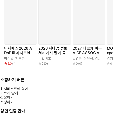
- 초심자, 비전공자를 위해 이해하기 쉽게 풀어 쓴 SQLD 수험서
SQL을 처음 접하는 초심자나 비전공자가 이해하기 쉽도록 상세하
게 설명했습니다. 아울러 출제 경향과 중요도를 안내하는 ‘TIP-
BOX’, 풍부한 설명을 담은 ‘참고-BOX’를 활용하여 학습 흐름에 맞
게 체계적으로 구성했습니다.
- 풍부한 SQL 쿼리로 충분히 이해할 수 있도록 구성
이지패스 2026 A
2026 시나공 정보
2027 빠르게 따는
MO
다양한 SQL 예제로 무작정 외우는 공부가 아닌 이해하는 공부가
DsP 데이터분석 준
처리기사 필기 총정
AICE ASSOCIAT
xpe
전문가 (수험서 앱
리
E(자동 채점 서비스
될 수 있도록 구성했습니다.
박현민
,
전용문
길벗 R&D
조영훈
,
이유성
,
김이사(내일설계연구소)
김
제공)
& 소스코드 파일 제
5.0
(
1
)
0
(
0
)
0
(
0
)
0
공)
- 최신 트렌드를 반영한 문제편
각 절마다 등장하는 핵심문제, 기본문제, 모의고사 2회분, 기출
소장하기 버튼
변형 문제 2회분, 앱에 수록된 기출문제 등 최신 트렌드를 반영하
여 실전 대비 학습에 부족함이 없도록 구성했습니다.
위시리스트에 담기
카트에 담기
선물하기
- 유튜브 무료 강의(핵심요약, SQL 실습, 기출문제풀이) 제공
소장하기
SQLD 핵심 개념을 총정리 할 수 있는 ‘핵심요약 강의’와 ‘SQL 실
습 강의’, ‘기출문제풀이’ 강의를 제공합니다. 도서, 앱과 함께 입체
성인 인증 안내