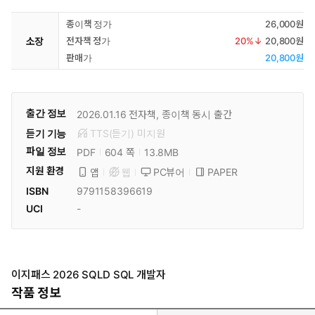
종이책 정가
26,000원
소장
전자책 정가
20
%↓
20,800원
판매가
20,800원
출간 정보
2026.01.16
전자책, 종이책 동시 출간
듣기 기능
TTS(듣기)
미
지원
파일 정보
PDF
13.8MB
604 쪽
지원 환경
PC뷰어
PAPER
앱
웹
ISBN
9791158396619
UCI
-
이지패스 2026 SQLD SQL 개발자
작품 정보