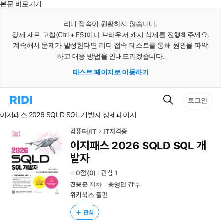
본문 바로가기
인
스
리디 접속이 원활하지 않습니다.
턴
강제 새로 고침(Ctrl + F5)이나 브라우저 캐시 삭제를 진행해주세요.
트
검
계속해서 문제가 발생한다면 리디 접속 테스트를 통해 원인을 파악
색
하고 대응 방법을 안내드리겠습니다.
테스트 페이지로 이동하기
검
리
로그인
색
디
이지패스 2026 SQLD SQL 개발자 상세페이지
홈
으
로
컴퓨터/IT
IT자격증
이
이지패스 2026 SQLD SQL 개
동
발자
0
(
0
)
관심
1
전용문
저자
송영민
감수
위키북스
출판
관심