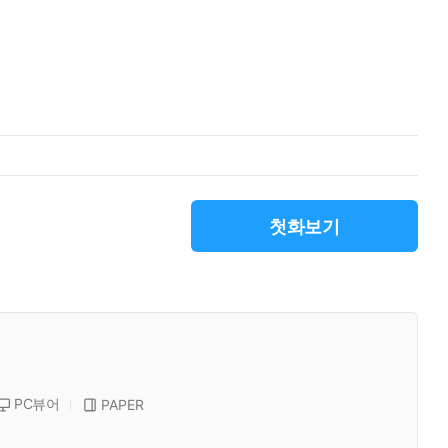
첫화보기
PC뷰어
PAPER