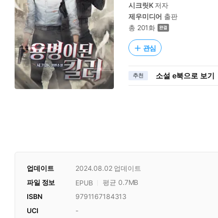
시크릿K
저자
제우미디어
출판
총 201화
관심
소설 e북으로 보기
추천
업데이트
2024.08.02
업데이트
파일 정보
평균 0.7MB
EPUB
ISBN
9791167184313
UCI
-