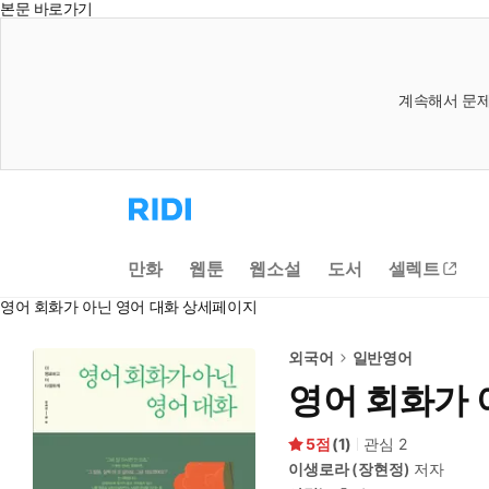
본문 바로가기
계속해서 문제
리
디
홈
으
만화
웹툰
웹소설
도서
셀렉트
로
이
영어 회화가 아닌 영어 대화 상세페이지
동
외국어
일반영어
영어 회화가 
5
(
1
)
관심
2
이생로라 (장현정)
저자