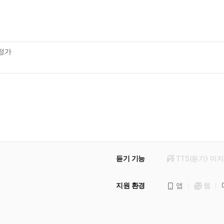
정가
듣기 기능
TTS(듣기)
미
지
지원 환경
앱
웹