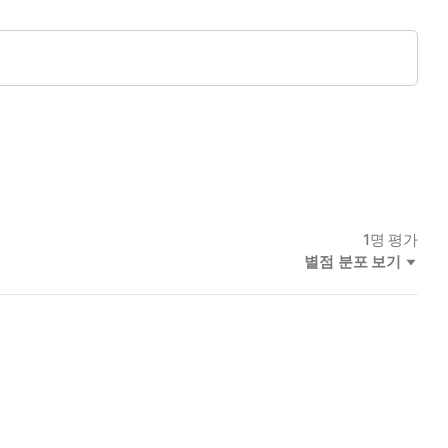
, 인스타그램(@이생로라)을 시작한 지 얼마 안 되어 단숨에 5만
1
명 평가
별점 분포 보기