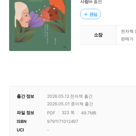
사람in
출판
관심
전자책 
소장
판매가
출간 정보
2026.05.12
전자책 출간
2026.05.01
종이책 출간
파일 정보
323 쪽
PDF
49.7MB
ISBN
9791171012497
UCI
-