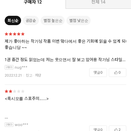
구매자
12
전체
14
최신순
공감순
별점 높은순
별점 낮은순
제가 좋아하는 작가님 작품 이번 맠다에서 좋은 기회에 읽을 수 있게 되어
좋습니당 ~~
1권 중간 정도 읽었는데 저는 웃으면서 잘 보고 있어용 작가님 스타일이
랑 잘 맞는가봐요^ㅇ^ 얼른 외전까지 다 읽고 리뷰 남기고 싶네요
nug***
댓글
0
0
2022.12.21
신고
차단
<혹시모를 스포주의......>
그냥저냥 무난무난하게 읽었습니다...
woo***
근데...
댓글
0
2