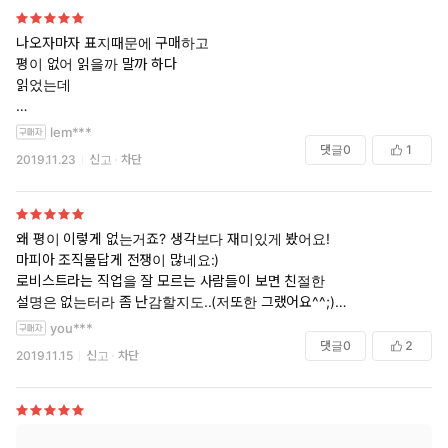
겠어요ㅜ 애들 서사 더 보고싶어요...
재탕의사 있습니다!
나오자마자 표지때문에 구매하고
평이 없어 읽을까 말까 하다
읽었는데
간만에 재미있게 읽었어요
lem***
공 정말 매력있어요
댓글
0
1
2019.11.23
신고
차단
수도 매력있고ㅎㅎㅎ
재밌게 잘봤습니다
왜 평이 이렇게 없는거죠? 생각보다 재미있게 봤어요!
마피아 조직물답게 전쟁이 많네요:)
로비스트라는 직업을 잘 모르는 사람들이 보면 친절한
설명은 없는터라 좀 난감할지도..(저또한 그랬어요^^;)
you***
고구마없고 답답한거 없이 진행되고 불편한 부분이나
댓글
0
2
2019.11.15
신고
차단
의심쩍은 놈들이 나타나면 다니엘이 죽여줍니다..ㅋㅋㅋ
사람 막 죽이고 총은 장난감 마냥 다루는데 릴리에게는
진심 한없이 다정한... 혼혈이긴 하지만 이탈리안답게 말하는게
애정표현 너무 잘함♡ 남들에겐 무심하지만 내남자에게는