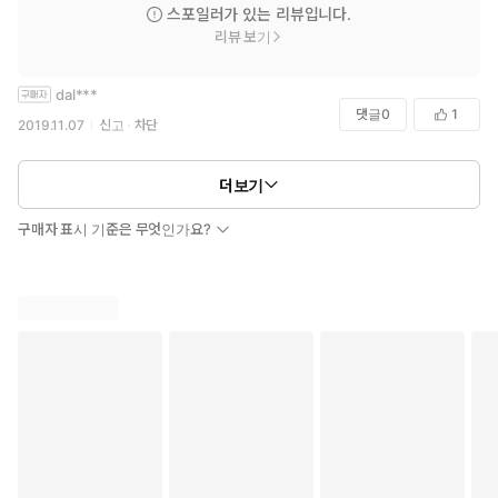
한없이 다정한남자가 여기있네요ㅋㅋㅋㅋㅋㅋ
스포일러가 있는 리뷰입니다.
릴리도 가슴아픈(?)과거사에 목메이거나 힘들어하지않고
리뷰 보기
잘커서 이쁩니다. 속물적인데 귀여워요.
다른쪽으로 각자 능력공수라 투닥거리면서도 잘 지냅니다.
dal***
댓글
0
1
2019.11.07
신고
차단
처음 불친절한 직업설명이나 인물직업(마피아관련)들을
더보기
빼면 흡입력있고 중간중간 유쾌한?부분도 있어서 금방 읽었어요!
구매자 표시 기준은 무엇인가요?
자, 이제 러시아로 가서 외가쪽 분들과 친하게 지내는
다니엘과 릴리의 외전을 주세요!! 처음살때 전권사는데 끝에
읽고는 한권 빼먹은줄알고 서점 들어와봤다구요!!!ㅋㅋ
+릴리도 당연히 좋았지만^^ 태생이 공어매라 다니엘 칭찬만
한가득인듯......;