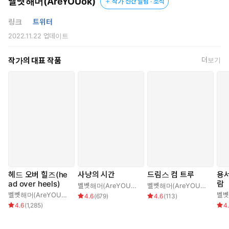
벨벳해머(AreYOUok)
작가 신간 알림 · 소식
숨을 구해준 대가로 아무렇지도 않게 섹스를 요구해오는 남자의
모습에 결국 헛웃음을 터트렸다.
링크
트위터
2022.11.22
업데이트
작가의 대표 작품
더보기
헤드 오버 힐즈(he
사냥의 시간
드림스 컴 트루
용서
ad over heels)
람
벨벳해머(AreYOUok)
벨벳해머(AreYOUok)
벨벳해머(AreYOUok)
4.6
(
679
)
4.6
(
113
)
4.6
(
1,285
)
4