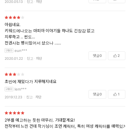
2020.05.13
신고
차단
1. 능력수 아닌 것 같아요.. 딱히 머리가 좋은것도 모르겠고 말빨이 좋은
것도 모르겠고 총질 싸움도 못하고.. 그냥 명품 좋아하고 돈 좋아하는 속
아쉽네요.
물수 느낌?
키워드에나오는 마피아 이야기들 하나도 긴장감 없고
지루하고 .. 씬도...
2. 수 이름 때문에 하차 위기 여러번.. 한국으로치면 남자 아이에게 홍장
전권사는 병이밌어서 샀으나 ...
미 라고 이름 붙여주는 느낌이랄까요... 이름 때문인지 읽으면서도 헷갈려
아끕네요. 내돈도 아끕고 소재도 아끕고..
eun***
요.. 이게 로설인지 비엘인지..
십오야 쿠폰도 할인률도 낮은데 이젠 전권사는 병 고쳐야겠어요
댓글
0
2
2020.01.22
신고
차단
거기다 수가 너무 마성의 게이라 더더욱...
3. 짐승들도 아니고 씬이 너무 많아요... 그렇다고 아한것도 아니고 그냥
문란수 느낌? 그리고 둘이 언제부터 연애를 시작한거죠?ㅋㅋㅋ 공은 수
초반에 재밌다가 지루해지네요
좋아하는거 알겠는데 수는 좋아한단 말도 없고 대뜸 씬 찍고 갑자기 나도
lem***
모르게 둘이 사귐..
댓글
0
1
2019.12.23
신고
차단
4. 인간적으로 출간전에 꼼꼼하게 교정 좀 합시다.. 갑자기 마이클이 로비
스트가 되서 죽질않나 돈이던 알렉산드로가 아들이 되질않나... 죽은 밤볼
라가 엘리가 되질않나.. '이' '가' '의' 안 맞게 들어있고.. 읽다가 뭔말인지
몰라서 혼란 왔잖아요...
2부를 예고하는 듯한 마무리. 기대할게요!
전작부터 느낀 건데 작가님이 조연 캐릭터, 특히 여성 캐릭터를 매력있게