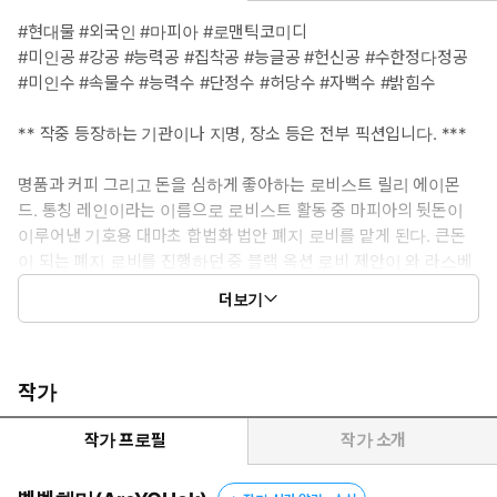
#현대물 #외국인 #마피아 #로맨틱코미디
#미인공 #강공 #능력공 #집착공 #능글공 #헌신공 #수한정다정공
#미인수 #속물수 #능력수 #단정수 #허당수 #자뻑수 #밝힘수
** 작중 등장하는 기관이나 지명, 장소 등은 전부 픽션입니다. ***
명품과 커피 그리고 돈을 심하게 좋아하는 로비스트 릴리 에이몬
드. 통칭 레인이라는 이름으로 로비스트 활동 중 마피아의 뒷돈이
이루어낸 기호용 대마초 합법화 법안 폐지 로비를 맡게 된다. 큰돈
이 되는 폐지 로비를 진행하던 중 블랙 옥션 로비 제안이 와 라스베
이거스로 향하게 되고, 그곳에서 기다리고 있던 FBI를 피해 도망가
더보기
던 중 한 남자를 만나게 된다.
“저, 저를 살려주신다면 원하시는 만큼 지불하겠습니다.”
“레인이라. 이봐 레인, 나는 돈 필요 없어. 뭐 다른 거 없나?”
작가
“……네?”
“예를 들면…….”
작가 프로필
작가 소개
새카만 남자의 시선이 노골적으로 하얀 슈트 재킷을 응시했다. 목