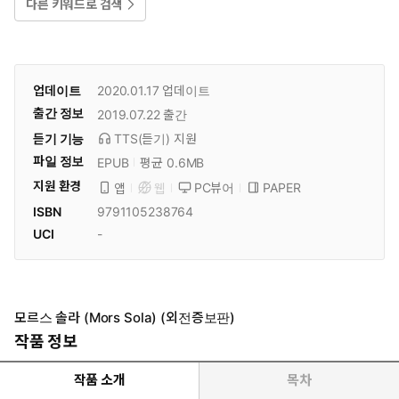
다른 키워드로 검색
업데이트
2020.01.17
업데이트
출간 정보
2019.07.22
출간
듣기 기능
TTS(듣기)
지원
파일 정보
EPUB
평균 0.6MB
지원 환경
PC뷰어
PAPER
앱
웹
ISBN
9791105238764
UCI
-
모르스 솔라 (Mors Sola) (외전증보판)
작품 정보
작품 소개
목차