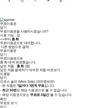
페
인
트
유
틱
이
스
위
튜
톡
스
타
터
브
북
그
램
무료이용권
닫기
무료이용권을 사용하시겠습니까?
사용 가능 :
장
<
>부터
총
화
무료이용권으로 대여합니다.
다른 방법으로 결제
무료이용권
닫기
무료이용권으로
총
화
대여 완료했습니다.
남은 작품 :
총
화
(
원)
남은 작품 결제하기
대여한 작품 바로보기
도움말
닫기
모르스 솔라 (Mors Sola) (외전증보판)
- 본 작품은
1일
마다
1
편씩 무료
입니다.
-
최근
10편
은 해당 이용권으로 볼 수 없습니다.
- 해당 이용권으로는
무료로
3일
간
볼 수 있습니다.
확인
무료로 보기
닫기