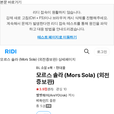
본문 바로가기
인
스
리디 접속이 원활하지 않습니다.
턴
강제 새로 고침(Ctrl + F5)이나 브라우저 캐시 삭제를 진행해주세요.
트
검
계속해서 문제가 발생한다면 리디 접속 테스트를 통해 원인을 파악
색
하고 대응 방법을 안내드리겠습니다.
테스트 페이지로 이동하기
검
리
로그인
색
디
모르스 솔라 (Mors Sola) (외전증보판) 상세페이지
홈
으
로
BL 소설 e북
현대물
이
모르스 솔라 (Mors Sola) (외전
동
증보판)
3.9
(
51
)
관심
10
벨벳해머(AreYOUok)
저자
비하인드
출판
총 5권