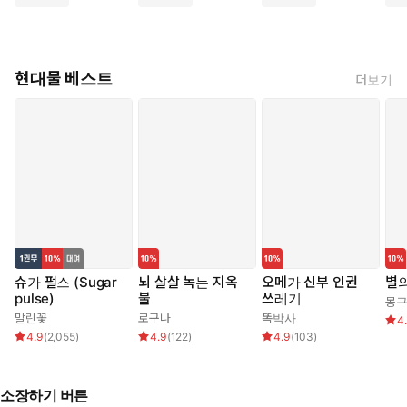
현대물 베스트
더보기
슈가 펄스 (Sugar
뇌 살살 녹는 지옥
오메가 신부 인권
별의
pulse)
불
쓰레기
몽
말린꽃
로구나
똑박사
4
4.9
(
2,055
)
4.9
(
122
)
4.9
(
103
)
소장하기 버튼