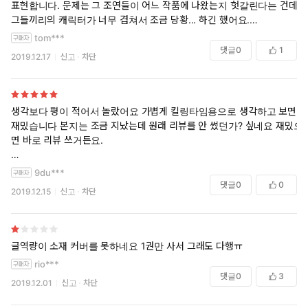
5. 마피아 얘긴데 딱히 무게감은 없어요 그냥 동네 양아치 느낌 ㅋㅋㅋ 여
표현합니다. 문제는 그 조연들이 어느 작품에 나왔는지 헛갈린다는 건데,
기저기 마피아들이 종류별로 나오긴 하지만 입만 산 느낌..? 거기다 공은
그들끼리의 캐릭터가 너무 겹쳐서 조금 당황... 하긴 했어요.
역시 두목정도는 되야 섹시한것 같아요.. 공이 마피아 간부로 나오는데 맨
+외전
tom***
날 다쳐요... 간지 죽게... 이렇게 많이 다치는 공은 또 처음봐서 적응 안됐
비로소 완성!
댓글
0
1
2019.12.17
신고
차단
어요 ㅋㅋㅋ 걍 표지의 공수는 없는걸로..
먼치킨이 따로 없다
6. 뜬금없는 육아 부분은 별로였어요.. 공수 스타일에는 아이가 안 맞는
느낌.. 갑자기 아이를 등장 시키면서 그 아이를 공수가 키우기 위해 엄마
생각보다 평이 적어서 놀랐어요 가볍게 킬링타임용으로 생각하고 보면
를 죽인 느낌이고.. 거기다 외전에서조차 사건을 만들어서 둘의 꽁냥꽁냥
재밌습니다 본지는 조금 지났는데 원래 리뷰를 안 썼던가? 싶네요 재밌으
은 만족이 안되요 쓸데없이 씬만 들어있고;; 그냥 둘이서 행복하게 사는
면 바로 리뷰 쓰거든요.
외전을 하시지..ㅠㅠ
마피아 관련 용어들이 많이 나옵니다 저처럼 문외한들은 음~ 그러려니
9du***
7. 명품에 대해 잘 몰라서 몇개는 진짜 명품이 맞나? 싶은 브랜드들이 나
상황 봐가면서 때려맞춰야해요
댓글
0
0
2019.12.15
신고
차단
오던데 그게 진짜 명품이 맞다면 조사를 잘 하신 것 같았어요 엄청 흔한
그냥 설렁설렁읽어도 문제없을 정도로 글이 술술 읽혀요 그렇다고 후루
클리셰로 나오는 명품(지금은샤땡밖에 생각이 안나네요)명들이 아니라
룩 읽히는건 아닙니다..ㅎ
못들어 본 명품명들이 줄줄이 나와서 진짜 있어보이긴 했어요 ㅋㅋㅋㅋ
소시민은 처음들어보는 브랜드 정장들도 막 나오는데 그런 것들 때문에
그리고 마피아에 대해서도 조사를 좀 하셨나 싶은것도 몇개 보이구요.
소설에 더 몰입하게 됐던 것 같아요. 진짜 로비스트랑 진짜 카모라 같아
글역량이 소재 커버를 못하네요 1권만 사서 그래도 다행ㅠ
서.. 또 수가 속물같은데 능력있는 소소한 부분도 매력이라고 느껴졌어요.
rio***
음.. 재탕음 안할것 같아요...
공은... 걍 미친섹시고 ㅠ
댓글
0
3
마피아물이라 샀었는데 아쉽.. ㅠㅠ
2019.12.01
신고
차단
사실 벨 보면서 떡씬을 그렇게 좋아하는편은 아니라서 떡씬은 설렁설렁
넘기면서 봤는데 다음 볼때는 자세히 보려구용 외전 사실 더 있었으면 좋