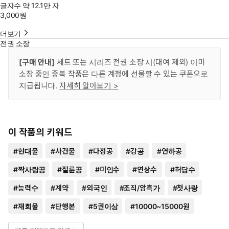
글자수
약 12.1만 자
3,000
원
더보기
전권 소장
[구매 안내]
세트 또는 시리즈 전권 소장 시(대여 제외) 이미
소장 중인 중복 작품은 다른 계정에 선물할 수 있는 쿠폰으로
지급됩니다.
자세히 알아보기 >
이 작품의 키워드
#
현대물
#
사건물
#
다정공
#
강공
#
연하공
#
짝사랑공
#
절륜공
#
미인수
#
연상수
#
허당수
#
능력수
#
계약
#
외국인
#
조직/암흑가
#
첫사랑
#
재회물
#
단행본
#
5권이상
#
10000~15000원