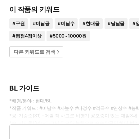
이 작품의 키워드
#
구원
#
미남공
#
미남수
#
현대물
#
달달물
#
#
평점4점이상
#
5000~10000원
다른 키워드로 검색
BL 가이드
*배경/분야 : 현대/BL
*작품 키워드 : #미남수 #자높수 #다정수 #적극수 #연상수 #능
*공: 기승준(31) –어릴 적 사고로 비행기 공포증이 있는 재벌3세
*수: 서지원(34) –타고난 외모와 능력으로 승승장구만 하다 번
*이럴 때 보세요 : 각자의 상처를 보듬어주고 극복하는 커플이 보
*공감 글귀 : 우리 승준이가 너무 예뻐서 운전을 못 하겠어.