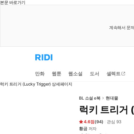
본문 바로가기
계속해서 문제
리
디
홈
으
만화
웹툰
웹소설
도서
셀렉트
로
이
럭키 트리거 (Lucky Trigger) 상세페이지
동
BL 소설 e북
현대물
럭키 트리거 (L
4.6
(
94
)
관심
93
황곰
저자