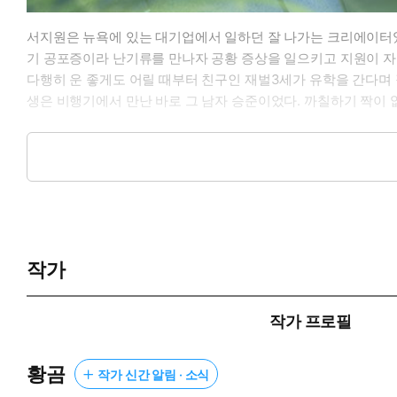
서지원은 뉴욕에 있는 대기업에서 일하던 잘 나가는 크리에이터였
기 공포증이라 난기류를 만나자 공황 증상을 일으키고 지원이 자
다행히 운 좋게도 어릴 때부터 친구인 재벌3세가 유학을 간다며 
생은 비행기에서 만난 바로 그 남자 승준이었다. 까칠하기 짝이
***
비행 시간을 다시 확인하려고 휴대폰을 볼 때였다. 코너를 돌아
“앗, 쏘리.”
작가
지원은 영어로 얼른 사과했다. 그런데 저와 부딪친 상대가 크게 
커다란 몸을 지탱하기 위해선 허리를 감싸야 했다. 뒤로 쓰러지려
작가 프로필
“괜찮아요?”
황곰
작가 신간 알림 · 소식