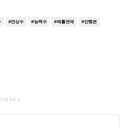
수
#
연상수
#
능력수
#
배틀연애
#
단행본
#오해 #로코