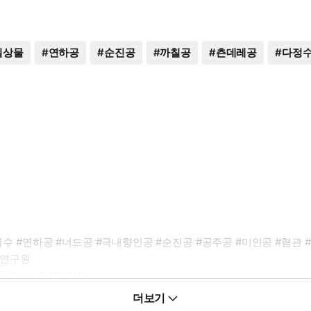
일상물
#
연하공
#
순진공
#
까칠공
#
츤데레공
#
다정
력수 #연하공 #너드공 #극내향인공 #순진공 #공주공 #미인공 #혐관 
 연구원
아웃이 온 크리에이터
고 싶을 때
더보기