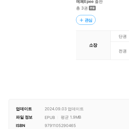
에페Epee
출판
총 3권
관심
단권
소장
전권
업데이트
2024.09.03
업데이트
파일 정보
평균 1.9MB
EPUB
ISBN
9791105290465