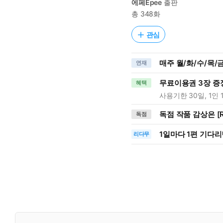
에페Epee
출판
총 348화
관심
매주 월/화/수/목/금
연재
무료이용권 3장 증
혜택
사용기한 30일, 1인 
독점 작품 감상은 [R
독점
1일
마다
1편 기다리
리다무