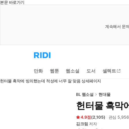
본문 바로가기
계속해서 문제
리
디
홈
으
만화
웹툰
웹소설
도서
셀렉트
로
이
헌터물 흑막에 빙의했는데 적성에 너무 잘 맞음 상세페이지
동
BL 웹소설
현대물
헌터물 흑막에
4.9
(
2,105
)
관심
5,956
김크림
저자