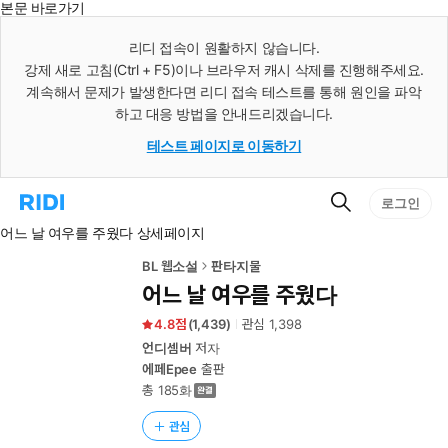
본문 바로가기
인
스
리디 접속이 원활하지 않습니다.
턴
강제 새로 고침(Ctrl + F5)이나 브라우저 캐시 삭제를 진행해주세요.
트
검
계속해서 문제가 발생한다면 리디 접속 테스트를 통해 원인을 파악
색
하고 대응 방법을 안내드리겠습니다.
테스트 페이지로 이동하기
검
리
로그인
색
디
어느 날 여우를 주웠다 상세페이지
홈
으
로
BL 웹소설
판타지물
이
어느 날 여우를 주웠다
동
4.8
(
1,439
)
관심
1,398
언디셈버
저자
에페Epee
출판
총 185화
관심