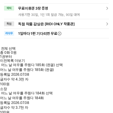
무료이용권 3장 증정
혜택
사용기한 30일, 1인 1회 발급 가능, 90일 대여
독점 작품 감상은 [RIDI ONLY 작품관]
독점
1일
마다
1편 기다리면 무료
리다무
전체 선택
총
0
화
0원
1권부터
이전목록 더보기
어느 날 여우를 주웠다 185화 (완결) 선택
어느 날 여우를 주웠다 185화 (완결)
등록일
2026.07.08
글자수
약 4.3천 자
100
원
소장
어느 날 여우를 주웠다 184화 선택
어느 날 여우를 주웠다 184화
등록일
2026.07.08
글자수
약 3.7천 자
100
원