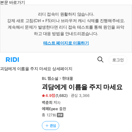
본문 바로가기
인
스
리디 접속이 원활하지 않습니다.
턴
강제 새로 고침(Ctrl + F5)이나 브라우저 캐시 삭제를 진행해주세요.
트
검
계속해서 문제가 발생한다면 리디 접속 테스트를 통해 원인을 파악
색
하고 대응 방법을 안내드리겠습니다.
테스트 페이지로 이동하기
검
리
로그인
색
디
괴담에게 이름을 주지 마세요 상세페이지
홈
으
로
BL 웹소설
현대물
이
괴담에게 이름을 주지 마세요
동
4.9
(
1,682
)
관심
3,366
백춘희
저자
에페Epee
출판
총 127화
관심