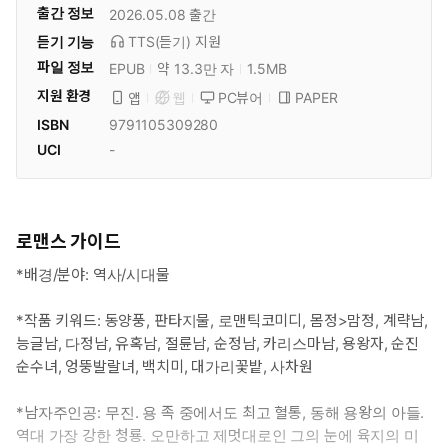
출간 정보
2026.05.08
출간
듣기 기능
TTS(듣기)
지원
파일 정보
EPUB
약 13.3만 자
1.5MB
지원 환경
PC뷰어
PAPER
앱
웹
ISBN
9791105309280
UCI
-
로맨스 가이드
*배경/분야: 역사/시대물
*작품 키워드: 동양풍, 판타지물, 로맨틱코미디, 몸정>맘정, 계략남,
능글남, 다정남, 유혹남, 절륜남, 순정남, 카리스마남, 용왕자, 순진
순수녀, 엉뚱발랄녀, 백치미, 대가리꽃밭, 사차원
*남자주인공: 무진. 용 족 중에서도 최고 혈통, 동해 용왕의 아들.
역대 가장 강한 청룡. 오만하고 제멋대로인 그의 눈에 육지의 미