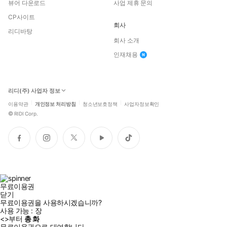
뷰어 다운로드
사업 제휴 문의
CP사이트
회사
리디바탕
회사 소개
인재채용
리디(주) 사업자 정보
이용약관
개인정보 처리방침
청소년보호정책
사업자정보확인
©
RIDI Corp.
페
인
트
유
틱
이
스
위
튜
톡
스
타
터
브
북
그
램
무료이용권
닫기
무료이용권을 사용하시겠습니까?
사용 가능 :
장
<
>부터
총
화
무료이용권으로 대여합니다.