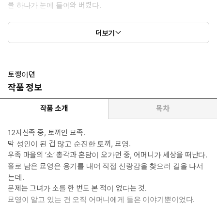
물 하나가 눈에 들어와 버렸다.
*여자주인공: 묘영. 묘족, 갓 성인이 된 토끼. 겁 많은 족속답게 결계
더보기
안에서만 살아 외부 존재를 거의 모른다. 티 없이 맑고 밝지만, 세상
물정은 어둡다. 제 나름대로 의심하고 똑똑해지려 애쓰지만 단순해
서 금세 속아 넘어가는 편. 그런데도 이상하게 재앙은 늘 그녀를 피
해 간다.
토깽이뎐
작품 정보
*이럴 때 보세요: 설레고 유쾌한 로맨스를 스트레스 없이 보고 싶을
때.
작품 소개
목차
*주의 유치할 수 있음.
12지신족 중, 토끼인 묘족.
*공감 글귀:
막 성인이 된 겁 많고 순진한 토끼, 묘영.
“하늘에도 옥토끼가 사는데, 어찌 바다에서 소가 못 살겠니.”
우족 마을의 ‘소’ 총각과 혼담이 오가던 중, 어머니가 세상을 떠난다.
“아하, 그것이 물소로구나?”
홀로 남은 묘영은 용기를 내어 직접 신랑감을 찾으러 길을 나서
는데.
문제는 그녀가 소를 한 번도 본 적이 없다는 것.
묘영이 알고 있는 건 오직 어머니에게 들은 이야기뿐이었다.