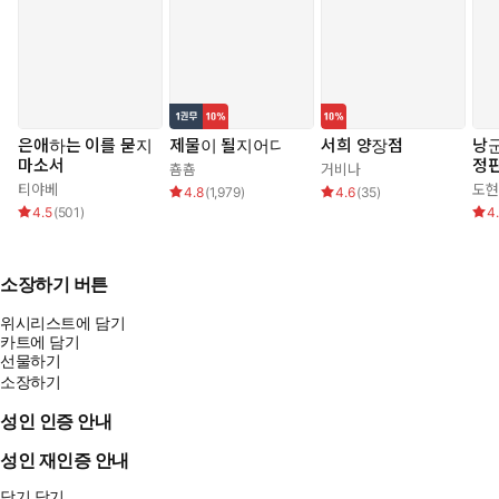
은애하는 이를 묻지
제물이 될지어다
서희 양장점
낭군
마소서
정판
춈춈
거비나
티야베
도현
4.8
(
1,979
)
4.6
(
35
)
4.5
(
501
)
4
소장하기 버튼
위시리스트에 담기
카트에 담기
선물하기
소장하기
성인 인증 안내
성인 재인증 안내
닫기
닫기