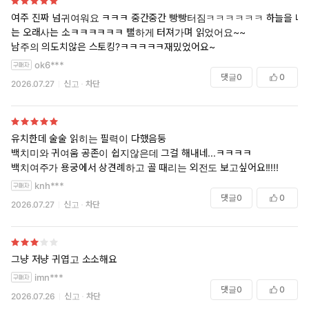
여주 진짜 넘귀여워요 ㅋㅋㅋ 중간중간 빵빵터짐ㅋㅋㅋㅋㅋㅋ 하늘을 나
는 오래사는 소ㅋㅋㅋㅋㅋㅋ 뻘하게 터져가며 읽었어요~~
남주의 의도치않은 스토킹?ㅋㅋㅋㅋㅋ재밌었어요~
ok6***
댓글
0
0
2026.07.27
신고
차단
유치한데 술술 읽히는 필력이 다했음둥
백치미와 귀여움 공존이 쉽지않은데 그걸 해내네...ㅋㅋㅋㅋ
백치여주가 용궁에서 상견례하고 골 때리는 외전도 보고싶어요!!!!!
knh***
댓글
0
0
2026.07.27
신고
차단
그냥 저냥 귀엽고 소소해요
imn***
댓글
0
0
2026.07.26
신고
차단