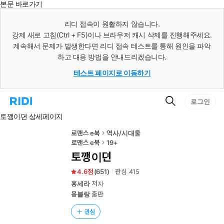
본문 바로가기
인
스
리디 접속이 원활하지 않습니다.
턴
강제 새로 고침(Ctrl + F5)이나 브라우저 캐시 삭제를 진행해주세요.
트
검
계속해서 문제가 발생한다면 리디 접속 테스트를 통해 원인을 파악
색
하고 대응 방법을 안내드리겠습니다.
테스트 페이지로 이동하기
검
리
로그인
색
디
토깽이뎐 상세페이지
홈
으
로
로맨스 e북
역사/시대물
이
로맨스 e북
19+
동
토깽이뎐
4.6
(
651
)
관심
415
홍세라
저자
몽블랑
출판
관심