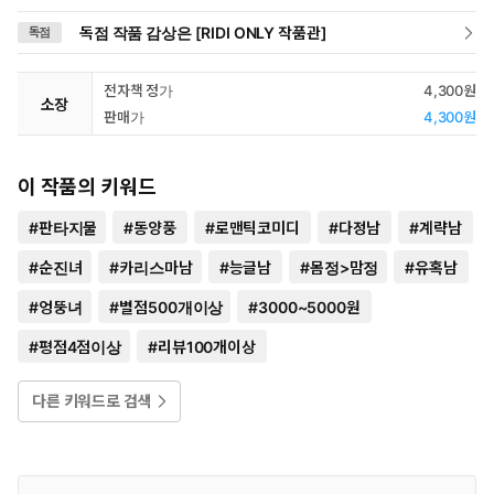
독점 작품 감상은 [RIDI ONLY 작품관]
독점
전자책 정가
4,300원
소장
판매가
4,300원
이 작품의 키워드
#
판타지물
#
동양풍
#
로맨틱코미디
#
다정남
#
계략남
#
순진녀
#
카리스마남
#
능글남
#
몸정>맘정
#
유혹남
#
엉뚱녀
#
별점500개이상
#
3000~5000원
#
평점4점이상
#
리뷰100개이상
다른 키워드로 검색