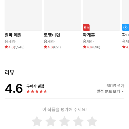
“네가 정말 내가 찾는 ‘소’로구나.”
***
“흐으응. 무진아, 왜 자꾸 거기를 빠는 것이니.”
알파 메일
토깽이뎐
파계흔
파
“으응. 땅을 보드랍게 고르는 것이란다.”
홍세라
홍세라
홍세라
홍
“네 다리 사이에 꼿꼿이 서 있는 그것은 무엇이니.”
4.6
(
1,548
)
4.6
(
651
)
4.6
(
896
)
4
“이건 네 구멍에 박아 넣을 좆이란다.”
“아, 아응! 그런데 왜 자꾸 밑바닥을 찧어 대는 것이니.”
“그래야 씨물을 가득 퍼부어 주지.”
리뷰
4.6
651
명 평가
구매자 별점
별점 분포 보기
이 작품을 평가해 주세요!