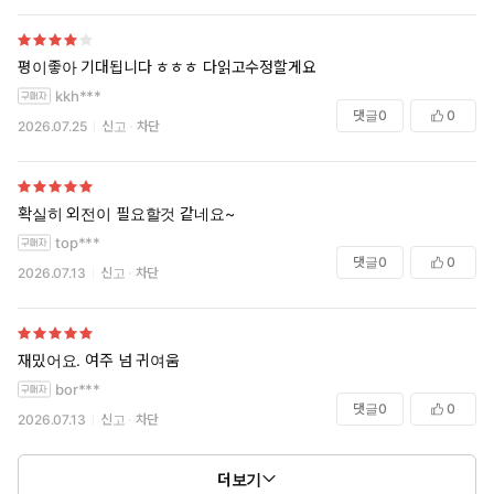
평이좋아 기대됩니다 ㅎㅎㅎ 다읽고수정할게요
kkh***
댓글
0
0
2026.07.25
신고
차단
확실히 외전이 필요할것 같네요~
top***
댓글
0
0
2026.07.13
신고
차단
재밌어요. 여주 넘 귀여움
bor***
댓글
0
0
2026.07.13
신고
차단
더보기