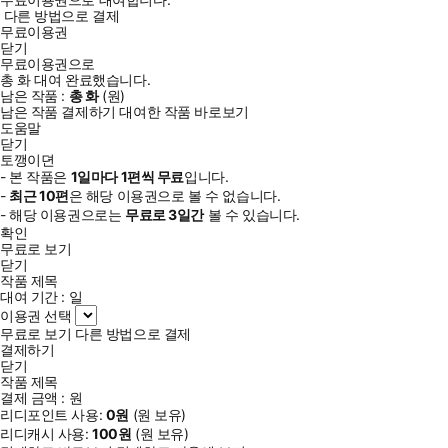
다른 방법으로 결제
무료이용권
닫기
무료이용권으로
총
화
대여 완료했습니다.
남은 작품 :
총
화
(
원)
남은 작품 결제하기
대여한 작품 바로보기
도움말
닫기
토깽이뎐
- 본 작품은
1일
마다
1
편씩 무료
입니다.
-
최근
10편
은 해당 이용권으로 볼 수 없습니다.
- 해당 이용권으로는
무료로
3일
간
볼 수 있습니다.
확인
무료로 보기
닫기
작품 제목
대여 기간 :
일
이용권 선택
무료로 보기
다른 방법으로 결제
결제하기
닫기
작품 제목
결제 금액 :
원
리디포인트 사용:
0
원
(
원 보유)
리디캐시 사용:
100
원
(
원 보유)