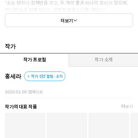
“소는 덩치가 집채만큼 크고, 두 개의 뿔과 하나의 꼬리가 있으며,
커다란 눈은 반짝거리고, 우렁찬 울음소리를 낸단다.”
더보기
그리고 어머니가 마지막까지 거듭 당부한 말은.
“용띠와 뱀띠 사내는 토끼와 상극이니 절대 만나서는 아니 된다.”
작가
어머니 말씀을 가슴에 새기고 길을 떠나던 묘영은, 따뜻한 볕 아래
비스듬히 누워 있는 잘생긴 사내를 만나게 되고.
작가 프로필
작가 소개
“어디 가니, 토깽아?”
그는 느른한 미소와 함께 말을 걸어오는데.
홍세라
작가 신간 알림 · 소식
“나 신랑감 만나러 우족 마을에 간다.”
“잘되었구나. 내가 바로 네가 찾는 그 ‘소’ 란다.”
2020.02.06
업데이트
묘영의 요구에 따라 ‘소’ 무진은 본체로 현신해 보이는데.
작가의 대표 작품
더보기
덩치는 집채보다 크고 시커먼 뿔 두 개에 꼬리가 하나 있으며,
큰 눈 속 세모난 눈동자가 반짝이다 못해 희번덕거리고
울음소리는 천지를 진동하는 것이 딱 소의 모양새라.
묘영이 기뻐하며 손뼉을 탁, 쳤다.