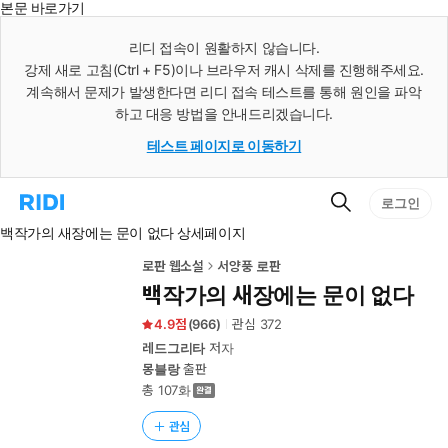
본문 바로가기
인
스
리디 접속이 원활하지 않습니다.
턴
강제 새로 고침(Ctrl + F5)이나 브라우저 캐시 삭제를 진행해주세요.
트
검
계속해서 문제가 발생한다면 리디 접속 테스트를 통해 원인을 파악
색
하고 대응 방법을 안내드리겠습니다.
테스트 페이지로 이동하기
검
리
로그인
색
디
백작가의 새장에는 문이 없다 상세페이지
홈
으
로
로판 웹소설
서양풍 로판
이
백작가의 새장에는 문이 없다
동
4.9
(
966
)
관심
372
레드그리타
저자
몽블랑
출판
총 107화
관심