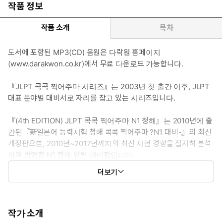
작품 정보
작품 소개
목차
도서에 포함된 MP3(CD) 음원은 다락원 홈페이지
(www.darakwon.co.kr)에서 무료 다운로드 가능합니다.
『JLPT 콕콕 찍어주마 시리즈』는 2003년 첫 출간 이후, JLPT
대표 분야별 대비서로 자리를 잡고 있는 시리즈입니다.
『(4th EDITION) JLPT 콕콕 찍어주마 N1 청해』는 2010년에 출
간된『新일본어 능력시험 청해 콕콕 찍어주마 ?N1 대비-』의 최신
개정판으로, 2010년~2017년까지의 최신 시험 경향을 철저히 분석
하여 반영한 N1 청해 완벽 대비판입니다.
더보기
최신 기출문제 유형을 파악하여 시험에 자주 출제되는 상황 및 다
양한 형태의 문제를 추가하였고, 친절한 해설과 상세한 문법 설명
및 고득점 취득을 위한 다분야 어휘를 추가하였습니다. 그리고 실
전에 충분히 대비할 수 있는 파이널 테스트를 3회분 제공합니다.
작가 소개