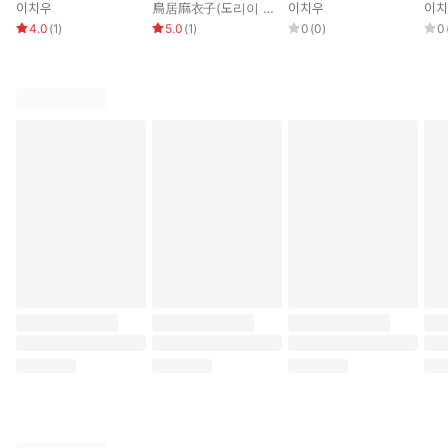
N4·5 한자
N4·5 청해
N4·5 문자·어휘
N4
이치우
鳥居麻衣子(도리이 마이코)
이치우
,
박성길
,
송현종
이치
4.0
(
1
)
5.0
(
1
)
0
(
0
)
0