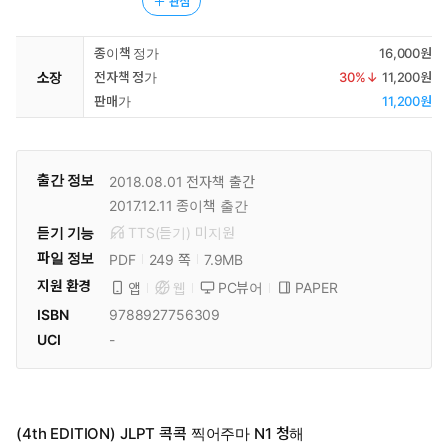
관심
종이책 정가
16,000원
소장
전자책 정가
30
%↓
11,200원
판매가
11,200원
출간 정보
2018.08.01
전자책 출간
2017.12.11
종이책 출간
듣기 기능
TTS(듣기)
미
지원
파일 정보
PDF
7.9MB
249 쪽
지원 환경
PC뷰어
PAPER
앱
웹
ISBN
9788927756309
UCI
-
(4th EDITION) JLPT 콕콕 찍어주마 N1 청해