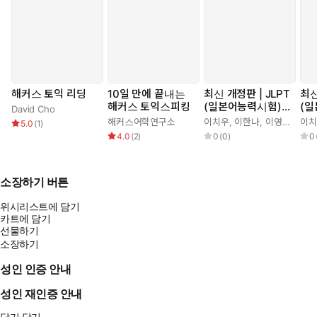
해커스 토익 리딩
10일 만에 끝내는
최신 개정판 | JLPT
최신
해커스 토익스피킹
(일본어능력시험)
(
David Cho
한권으로 끝내기 N
한권
해커스어학연구소
이치우
,
이한나
,
이영아
이치
5.0
(
1
)
4
2
4.0
(
2
)
0
(
0
)
0
소장하기 버튼
위시리스트에 담기
카트에 담기
선물하기
소장하기
성인 인증 안내
성인 재인증 안내
닫기
닫기