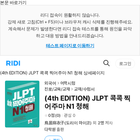
본문 바로가기
인
스
리디 접속이 원활하지 않습니다.
턴
강제 새로 고침(Ctrl + F5)이나 브라우저 캐시 삭제를 진행해주세요.
트
검
계속해서 문제가 발생한다면 리디 접속 테스트를 통해 원인을 파악
색
하고 대응 방법을 안내드리겠습니다.
테스트 페이지로 이동하기
검
리
로그인
색
디
(4th EDITION) JLPT 콕콕 찍어주마 N1 청해 상세페이지
홈
으
로
외국어
어학시험
이
진로/교육/교재
교재/수험서
동
(4th EDITION) JLPT 콕콕 찍
어주마 N1 청해
0
(
0
)
관심
0
鳥居麻衣子(도리이 마이코)
외
2명
저자
다락원
출판