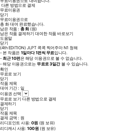
무료이용권으로 대여합니다.
다른 방법으로 결제
무료이용권
닫기
무료이용권으로
총
화
대여 완료했습니다.
남은 작품 :
총
화
(
원)
남은 작품 결제하기
대여한 작품 바로보기
도움말
닫기
(4th EDITION) JLPT 콕콕 찍어주마 N1 청해
- 본 작품은
1일
마다
1
편씩 무료
입니다.
-
최근
10편
은 해당 이용권으로 볼 수 없습니다.
- 해당 이용권으로는
무료로
3일
간
볼 수 있습니다.
확인
무료로 보기
닫기
작품 제목
대여 기간 :
일
이용권 선택
무료로 보기
다른 방법으로 결제
결제하기
닫기
작품 제목
결제 금액 :
원
리디포인트 사용:
0
원
(
원 보유)
리디캐시 사용:
100
원
(
원 보유)