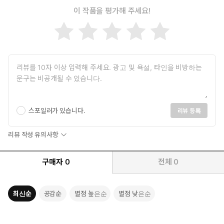
이 작품을 평가해 주세요!
鳥居麻衣子(도리이 마이코)
리쓰메이칸대학(立命館大?) 문학부 인문종합과학학과 졸업
경희대학교 일반대학원 동양어문학과 석사과정 졸업
현) 수원 시사일본어학원 강사
스포일러가 있습니다.
리뷰 등록
리뷰 작성 유의사항
구매자
0
전체
0
최신순
공감순
별점 높은순
별점 낮은순