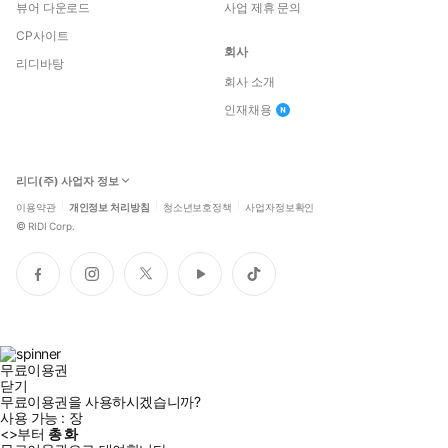
뷰어 다운로드
사업 제휴 문의
CP사이트
회사
리디바탕
회사 소개
인재채용
리디(주) 사업자 정보
이용약관
개인정보 처리방침
청소년보호정책
사업자정보확인
©
RIDI Corp.
페
인
트
유
틱
이
스
위
튜
톡
스
타
터
브
북
그
램
무료이용권
닫기
무료이용권을 사용하시겠습니까?
사용 가능 :
장
<
>부터
총
화