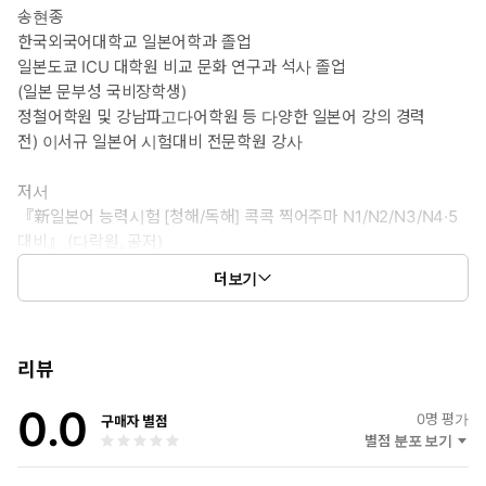
본책은 〈N1 청해 문제 유형 분석하기〉, 〈N1 청해 문제 유형별
송현종
공략하기〉, 〈N1 청해 실전 공략하기〉로 구성되어 있습니다.
한국외국어대학교 일본어학과 졸업
마지막으로 QR 코드 검색을 통해 학습자들이 파이널 테스트의 정
일본도쿄 ICU 대학원 비교 문화 연구과 석사 졸업
답 및 해석을 간편하게 확인할 수 있도록 하였습니다.
(일본 문부성 국비장학생)
정철어학원 및 강남파고다어학원 등 다양한 일본어 강의 경력
전) 이서규 일본어 시험대비 전문학원 강사
저서
『新일본어 능력시험 [청해/독해] 콕콕 찍어주마 N1/N2/N3/N4·5
대비』 (다락원, 공저)
더보기
박성길
계명대학교 대학원 일본어통번역과 석사 졸업
리뷰
다락원 『JLPT 한권으로 끝내기 및 콕콕 찍어주마』 온라인 강의
0.0
관광통역안내사 대표 운영위원
0
명 평가
구매자 별점
시사일본어학원 및 파고다외국어학원 등 강의 경력 20년
별점 분포 보기
현) 수원 시사일본어학원 원장