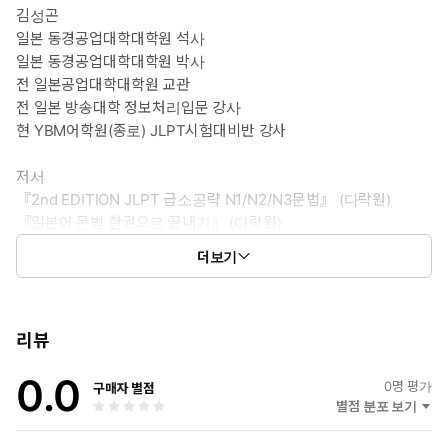
는 교재 안의 QR 코드를 통해 연습문제 및 모의테스트의 정답 및
김성곤
해석을 간편하게 확인할 수 있다.
일본 동경공업대학대학원 석사
일본 동경공업대학대학원 박사
전 일본공업대학대학원 교관
전 일본 방송대학 정보처리입문 강사
현 YBM어학원(종로) JLPT시험대비반 강사
저서
『2nd EDITION JLPT 급소공략 N1/N2/N3문법』 (다락원)
『일본어 문법 한권으로 끝내기』 (다락원)
『개정판 JLPT 보카 한권으로 끝내기』 (다락원)
더보기
『파고다 JLPT 일본어능력시험 N1』 (파고다 북스)
『新 일본어능력시험 한 권이면 끝 N3』 (동양북스)
『일본어 능력시험 클리닉 N4·5 문법·독해』 (파고다 북스)
리뷰
0.0
0
명 평가
구매자 별점
별점 분포 보기