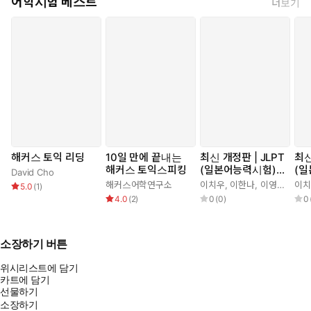
어학시험 베스트
더보기
해커스 토익 리딩
10일 만에 끝내는
최신 개정판 | JLPT
최신
해커스 토익스피킹
(일본어능력시험)
(
David Cho
한권으로 끝내기 N
한권
해커스어학연구소
이치우
,
이한나
,
이영아
이치
5.0
(
1
)
4
2
4.0
(
2
)
0
(
0
)
0
소장하기 버튼
위시리스트에 담기
카트에 담기
선물하기
소장하기