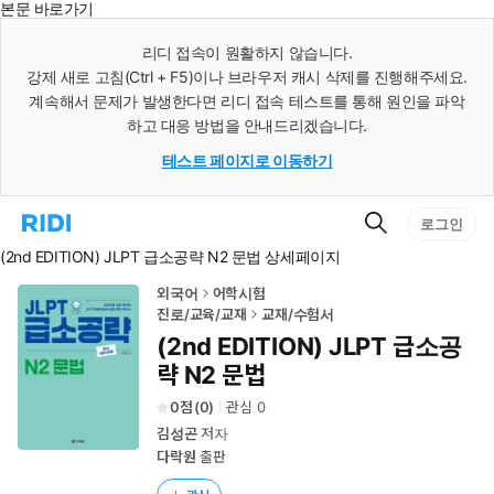
본문 바로가기
인
스
리디 접속이 원활하지 않습니다.
턴
강제 새로 고침(Ctrl + F5)이나 브라우저 캐시 삭제를 진행해주세요.
트
검
계속해서 문제가 발생한다면 리디 접속 테스트를 통해 원인을 파악
색
하고 대응 방법을 안내드리겠습니다.
테스트 페이지로 이동하기
검
리
로그인
색
디
(2nd EDITION) JLPT 급소공략 N2 문법 상세페이지
홈
으
로
외국어
어학시험
이
진로/교육/교재
교재/수험서
동
(2nd EDITION) JLPT 급소공
략 N2 문법
0
(
0
)
관심
0
김성곤
저자
다락원
출판