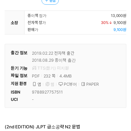
관심
종이책 정가
13,000원
소장
전자책 정가
30
%↓
9,100원
판매가
9,100원
출간 정보
2019.02.22
전자책 출간
2018.08.29
종이책 출간
듣기 기능
TTS(듣기)
미
지원
파일 정보
PDF
4.4MB
232 쪽
지원 환경
PC뷰어
PAPER
앱
웹
ISBN
9788927757511
UCI
-
(2nd EDITION) JLPT 급소공략 N2 문법