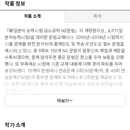
작품 정보
작품 소개
목차
『新일본어 능력시험 급소공략 N2문법』의 개정판으로, JLPT(일
본어능력시험)을 대비한 문법교재이다. 2010년~2018년 시험까지
기출 문제를 완전 분석하여 출제빈도 및 학습 우선도로 필수 문법을
제시하고 있다. 총 5파트 150개 N2 문법의 원포인트 해설과 예문을
수록하였으며, 함께 알아두면 좋은 문법은 참고를 두어 보충을 강화
했다. 또 부록에는 시험에 기존 교재 내용에 더해 경어 파트를 두어
보강하였다. 10개의 문법마다 연습문제 3회(30문제)씩, 총 45회 연
습문제(700문)의 풍부한 문제와 모의테스트 2회분을 제공하고 있
다. 또한 QR코드로 예문 해석 및 연습문제의 정답과 해석을 바로
확인할 수 있다.
더보기
본책은 에서는 학습우선도로 나눈 150개의 문법에 접속, 의미, 예
문으로 구성하여 설명되어 있고, 부록에는 <모의테스트 2회분>,
<필수 접속사·부사> <필수 경어> <테마별 문법 정리150> 등으
로 구성되어 있으며, 다락원 홈페이지(www.darakwon.co.kr) 또
작가 소개