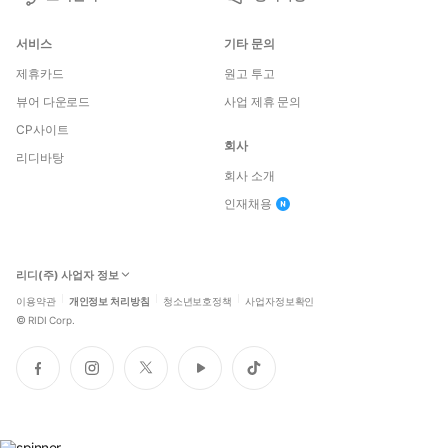
서비스
기타 문의
제휴카드
원고 투고
뷰어 다운로드
사업 제휴 문의
CP사이트
회사
리디바탕
회사 소개
인재채용
리디(주) 사업자 정보
이용약관
개인정보 처리방침
청소년보호정책
사업자정보확인
©
RIDI Corp.
페
인
트
유
틱
이
스
위
튜
톡
스
타
터
브
북
그
램