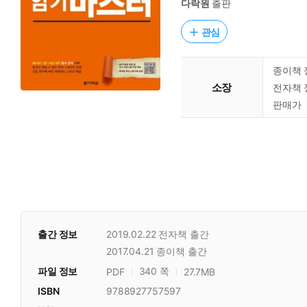
다락원
출판
관심
종이책 
소장
전자책 
판매가
출간 정보
2019.02.22
전자책 출간
2017.04.21
종이책 출간
파일 정보
340 쪽
PDF
27.7MB
ISBN
9788927757597