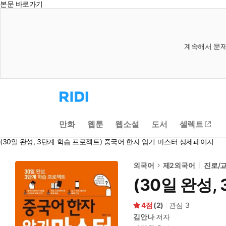
본문 바로가기
계속해서 문제
리
디
홈
으
만화
웹툰
웹소설
도서
셀렉트
로
이
(30일 완성, 3단계 학습 프로젝트) 중국어 한자 암기 마스터 상세페이지
동
외국어
제2외국어
진로/
(30일 완성
4
(
2
)
관심
3
김안나
저자