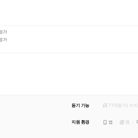
정가
정가
듣기 기능
TTS(듣기)
미
지
지원 환경
앱
웹