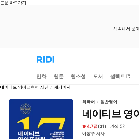
본문 바로가기
계속해서 문제
리
디
홈
으
만화
웹툰
웹소설
도서
셀렉트
로
이
네이티브 영어표현력 사전 상세페이지
동
외국어
일반영어
네이티브 영
4.7
(
31
)
관심
52
이창수
저자