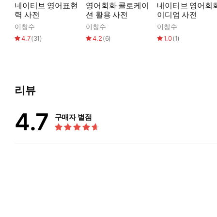
네이티브 영어표현
영어회화 콜로케이
네이티브 영어회
력 사전
션 활용 사전
이디엄 사전
이창수
이창수
이창수
4.7
(
31
)
4.2
(
6
)
1.0
(
1
)
리뷰
4.7
구매자 별점