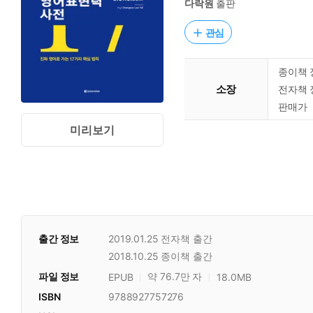
다락원
출판
관심
종이책 
소장
전자책 
판매가
미리보기
출간 정보
2019.01.25
전자책 출간
2018.10.25
종이책 출간
파일 정보
약 76.7만 자
EPUB
18.0MB
ISBN
9788927757276