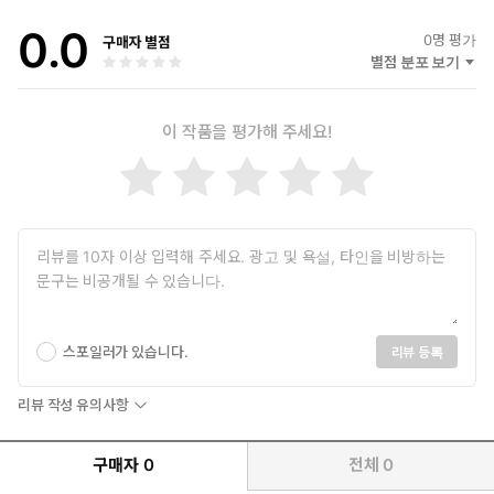
일본 早稲田大学 第一文学部 졸업
0.0
(현) のぞみ日本語学校 교장
0
명 평가
구매자 별점
(현) ノースアイランド 대표
별점 분포 보기
<저서>
이 작품을 평가해 주세요!
『최신 개정판 JLPT(일본어능력시험) 한권으로 끝내기
N1/N2/N3』 (다락원, 공저)
『日本語能力試験模擬テストシリーズ』（台湾 大新書局・ベ
トナム・中国）
『最新日本語総合読解』（中国 学林出版社）
『にほんごであそぼうシリーズⅠ～Ⅴ』（ノースアイランド）
『文法の復習もできる読解問題55シリーズ１～Ⅴ』（ノースア
イランド）
스포일러가 있습니다.
리뷰 등록
박성길
계명대학교 대학원 일본어통번역과 석사 졸업
리뷰 작성 유의사항
관광통역안내사 대표 운영위원
방송통신대학교 JLPT 1급 사이버 강의 강사
구매자
0
전체
0
시사일본어학원 및 파고다외국어학원 등 강의 경력 25년
다락원 JLPT 한권으로 끝내기, JLPT 콕콕 찍어주마 온라인 강사