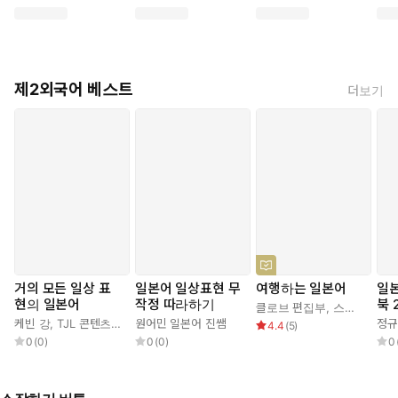
제2외국어 베스트
더보기
거의 모든 일상 표
일본어 일상표현 무
여행하는 일본어
일본
현의 일본어
작정 따라하기
북 
클로브 편집부
,
스미레
케빈 강
,
TJL 콘텐츠 연구소
원어민 일본어 진쌤
정규
4.4
(
5
)
0
(
0
)
0
(
0
)
0