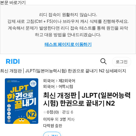
본문 바로가기
인
스
리디 접속이 원활하지 않습니다.
턴
강제 새로 고침(Ctrl + F5)이나 브라우저 캐시 삭제를 진행해주세요.
트
검
계속해서 문제가 발생한다면 리디 접속 테스트를 통해 원인을 파악
색
하고 대응 방법을 안내드리겠습니다.
테스트 페이지로 이동하기
검
리
로그인
색
디
최신 개정판 | JLPT(일본어능력시험) 한권으로 끝내기 N2 상세페이지
홈
으
로
외국어
제2외국어
이
외국어
어학시험
동
최신 개정판 | JLPT(일본어능력
시험) 한권으로 끝내기 N2
0
(
0
)
관심
6
이치우
외
3명
저자
다락원
출판