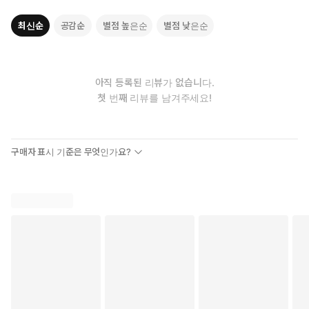
최신순
공감순
별점 높은순
별점 낮은순
<저서>
『JLPT 콕콕 찍어주마 독해 N1~4·5』(다락원, 공저)
『JLPT 콕콕 찍어주마 청해 N1~N4·5』(다락원, 공저)
『JLPT 급소공략 청해 N1~3』(다락원, 공저)
아직 등록된 리뷰가 없습니다.
『JLPT FINAL TEST N1~2』(다락원, 공저)
첫 번째 리뷰를 남겨주세요!
『최신 개정판 JLPT(일본어능력시험) 한권으로 끝내기 N2』 (다
락원, 공저)
구매자 표시 기준은 무엇인가요?
도리이 마이코(鳥居麻衣子
리쓰메이칸대학(立命館大学) 문학부 인문종합과학학과 졸업
경희대학교 일반대학원 동양어문학과 졸업
SM엔터테인먼트 출장 강사
카카오게임즈 대표 출장 강사
<저서>
『JLPT 콕콕 찍어주마 독해 N1~2』(다락원, 공저)
『JLPT 콕콕 찍어주마 청해 N1~N4·5』(다락원, 공저)
『JLPT 급소공략 청해 N1~3』(다락원, 공저)