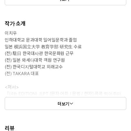
작가 소개
이치우
인하대학교 문과대학 일어일문학과 졸업
일본 横浜国立大学 教育学部 研究生 수료
(전) 駐日 한국대사관 한국문화원 근무
(전) 일본 와세다대학 객원 연구원
(전) 한국디지털대학교 외래교수
(전) TAKARA 대표
<저서>
『(4th EDITION) JLPT [문자·어휘 / 문법 / 한자] 콕콕 찍어주마
N1/N2/N3/N4·5』 (다락원)
더보기
『최신 개정판 JLPT(일본어능력시험) 한권으로 끝내기
N1/N2/N3/N4/N5』 (다락원, 공저) 등
기타지마 치즈코 (北嶋千鶴子)
리뷰