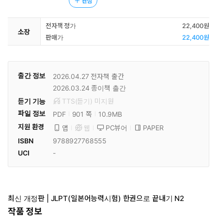
관심
전자책 정가
22,400원
소장
판매가
22,400원
출간 정보
2026.04.27
전자책 출간
2026.03.24
종이책 출간
듣기 기능
TTS(듣기)
미
지원
파일 정보
PDF
10.9MB
901 쪽
지원 환경
PC뷰어
PAPER
앱
웹
ISBN
9788927768555
UCI
-
최신 개정판 | JLPT(일본어능력시험) 한권으로 끝내기 N2
작품 정보