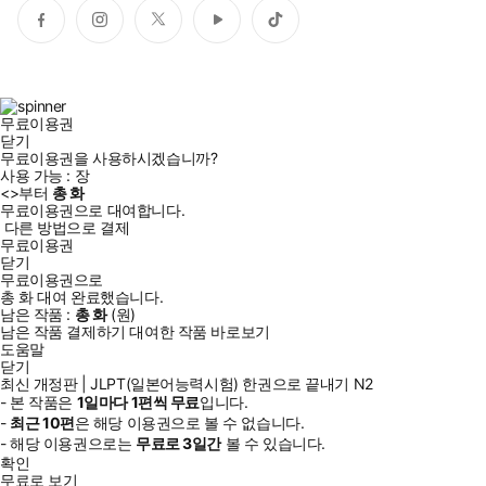
페
인
트
유
틱
이
스
위
튜
톡
스
타
터
브
북
그
램
무료이용권
닫기
무료이용권을 사용하시겠습니까?
도서에 제공하는 MP3(CD) 음원 및 부가자료는 다락원 홈페이지
사용 가능 :
장
(www.darakwon.co.kr)에서 무료 다운로드 가능합니다.
<
>부터
총
화
무료이용권으로 대여합니다.
다른 방법으로 결제
『(최신 개정판) JLPT(일본어능력시험) 한권으로 끝내기 N2』는
무료이용권
닫기
1998년 첫 발간 이후 큰 사랑을 받아온 시리즈의 여섯 번째 개정판
무료이용권으로
으로, N2 시험의 전 영역을 한 권으로 마스터할 수 있는 종합 대비서
총
화
대여 완료했습니다.
입니다.
남은 작품 :
총
화
(
원)
남은 작품 결제하기
대여한 작품 바로보기
2010년부터 현재까지 최신 기출 데이터를 철저히 분석하여 반영
도움말
하였으며, 실제 시험과 동일하게 1교시 언어지식(문자·어휘·문법)·
닫기
최신 개정판 | JLPT(일본어능력시험) 한권으로 끝내기 N2
독해, 2교시 청해 순으로 구성하여 실전 감각을 극대화합니다. 단
- 본 작품은
1일
마다
1
편씩 무료
입니다.
순한 문제 풀이를 넘어 각 파트별 총정리, 확인문제, 예상 문제는
-
최근
10편
은 해당 이용권으로 볼 수 없습니다.
물론 실전모의테스트 4회분(본책 2회분+온라인 2회분)과 해설집,
- 해당 이용권으로는
무료로
3일
간
볼 수 있습니다.
확인
스피드 체크북, 단어 연습장(PDF), 학습 계획표(PDF)까지 제공하
무료로 보기