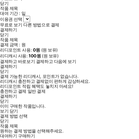
여 고득점 합격을 돕습니다. 청해와 연도별 기출어휘 듣기 음성은
닫기
다락원 홈페이지나 QR코드를 통해 스마트폰으로 바로 듣거나 다
작품 제목
대여 기간 :
일
운로드 하실 수 있습니다.
이용권 선택
무료로 보기
다른 방법으로 결제
<이 책의 특징>
결제하기
닫기
① 최신 기출 경향의 완벽 반영
작품 제목
2010년부터 현재까지 시험에 나온 최신 기출 어휘와 문법을 연도
결제 금액 :
원
리디포인트 사용:
0
원
(
원 보유)
별로 정리하였습니다.
리디캐시 사용:
100
원
(
원 보유)
결제하고 바로보기
결제하고 다음에 보기
② 실제 시험과 동일한 교시별 구성
결제하기
닫기
1교시(언어지식·독해)와 2교시(청해) 순서로 구성하여 실전 감각
결제 가능한 리디캐시, 포인트가 없습니다.
을 키우는 데에 도움을 줍니다.
리디캐시 충전하고 결제없이 편하게 감상하세요.
리디포인트 적립 혜택도 놓치지 마세요!
충전하고 결제
일반 결제
③ 파트별 핵심 전략 및 풍부한 연습 문제
결제하기
철저한 유형 분석과 확인문제를 통해 고득점을 얻을 수 있고, 합
닫기
이미 구매한 작품입니다.
격률을 높입니다.
보기
닫기
결제 방법 선택
닫기
④ 강력한 부록 및 학습 지원
작품 제목
교재 수록 실전모의테스트 2회분, 온라인 실전모의테스트 2회분
원하는 결제 방법을 선택해주세요.
대여하기
구매하기
(무료 강의 제공), 해설집, 스피드 체크북, 단어 연습장(PDF), 학습