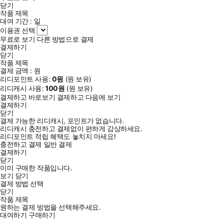
닫기
인 2회분)과 해설집, 스피드 체크북, 단어 연습장(PDF), 학습 계획
작품 제목
표(PDF)까지 알찬 부록을 담았습니다. 또한, 학습자의 편의를 위
대여 기간 :
일
해 해설집을 대폭 보강하였고, 파트별 문제 유형 분석과 실전 감각
이용권 선택
무료로 보기
다른 방법으로 결제
익히기 문제 풀이 동영상(QR 접속)을 제공하여 문제 패턴을 쉽게
결제하기
파악할 수 있습니다. 듣기 음원은 다락원 홈페이지 또는 QR코드
닫기
를 통해 스마트폰으로 이용하실 수 있습니다.
작품 제목
결제 금액 :
원
리디포인트 사용:
0
원
(
원 보유)
<이 책의 특징>
리디캐시 사용:
100
원
(
원 보유)
① 최신 기출 경향의 완벽 반영
결제하고 바로보기
결제하고 다음에 보기
결제하기
2010년부터 현재까지 시험에 나온 최신 기출 어휘와 문법을 연도
닫기
별로 정리하였습니다.
결제 가능한 리디캐시, 포인트가 없습니다.
리디캐시 충전하고 결제없이 편하게 감상하세요.
리디포인트 적립 혜택도 놓치지 마세요!
② 실제 시험과 동일한 교시별 구성
충전하고 결제
일반 결제
결제하기
1교시(언어지식·독해)와 2교시(청해) 순서로 구성하여 실전 감각
닫기
을 키우는 데에 도움을 줍니다.
이미 구매한 작품입니다.
보기
닫기
결제 방법 선택
③ 파트별 핵심 전략 및 풍부한 연습 문제
닫기
철저한 유형 분석과 확인문제를 통해 고득점을 얻을 수 있고, 합
작품 제목
원하는 결제 방법을 선택해주세요.
격률을 높입니다.
대여하기
구매하기