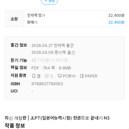
관심
전자책 정가
22,400원
소장
판매가
22,400원
출간 정보
2026.04.27
전자책 출간
2026.04.06
종이책 출간
듣기 기능
TTS(듣기)
미
지원
파일 정보
PDF
9.6MB
764 쪽
지원 환경
PC뷰어
PAPER
앱
웹
ISBN
9788927768562
UCI
-
최신 개정판 | JLPT(일본어능력시험) 한권으로 끝내기 N3
작품 정보