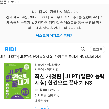
본문 바로가기
인
스
리디 접속이 원활하지 않습니다.
턴
강제 새로 고침(Ctrl + F5)이나 브라우저 캐시 삭제를 진행해주세요.
트
검
계속해서 문제가 발생한다면 리디 접속 테스트를 통해 원인을 파악
색
하고 대응 방법을 안내드리겠습니다.
테스트 페이지로 이동하기
검
리
로그인
색
디
최신 개정판 | JLPT(일본어능력시험) 한권으로 끝내기 N3 상세페이지
홈
으
로
외국어
제2외국어
이
외국어
어학시험
동
최신 개정판 | JLPT(일본어능력
시험) 한권으로 끝내기 N3
0
(
0
)
관심
3
이치우
외
3명
저자
다락원
출판