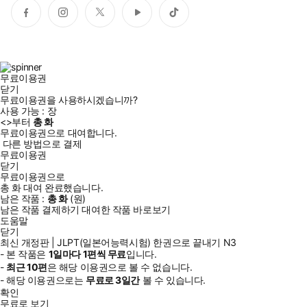
페
인
트
유
틱
이
스
위
튜
톡
스
타
터
브
북
그
램
무료이용권
닫기
무료이용권을 사용하시겠습니까?
사용 가능 :
장
<
>부터
총
화
도서에 제공하는 MP3(CD) 음원 및 부가자료는 다락원 홈페이지
무료이용권으로 대여합니다.
(www.darakwon.co.kr)에서 무료 다운로드 가능합니다.
다른 방법으로 결제
무료이용권
닫기
『(최신 개정판) JLPT(일본어능력시험) 한권으로 끝내기 N3』은
무료이용권으로
총
화
대여 완료했습니다.
1998년 첫 발간 이후 큰 사랑을 받아온 시리즈의 여섯 번째 개정판
남은 작품 :
총
화
(
원)
으로, 시험의 전 영역을 한 권으로 마스터할 수 있는 종합 대비서입
남은 작품 결제하기
대여한 작품 바로보기
도움말
니다.
닫기
이번 개정판에서는 2010년부터 최근까지의 실제 기출 어휘와 문법
최신 개정판 | JLPT(일본어능력시험) 한권으로 끝내기 N3
을 연도별로 수록하였으며, 실전 감각을 극대화할 수 있도록 실제 시
- 본 작품은
1일
마다
1
편씩 무료
입니다.
-
최근
10편
은 해당 이용권으로 볼 수 없습니다.
험 시간표와 동일한 구성(1교시 언어지식(언어지식·독해 / 2교시 청
- 해당 이용권으로는
무료로
3일
간
볼 수 있습니다.
해)을 채택했습니다. 고득점 달성을 위해 파트별 총정리와 확인문제
확인
및 예상문제는 물론, 실전모의테스트 4회분(교재 수록 2회분+온라
무료로 보기