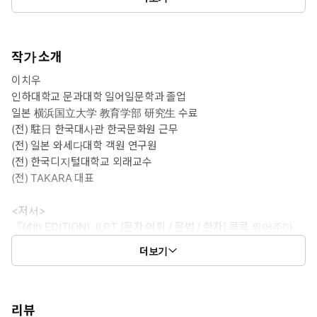
작가 소개
이치우
인하대학교 문과대학 일어일문학과 졸업
일본 横浜国立大学 教育学部 研究生 수료
(전) 駐日 한국대사관 한국문화원 근무
(전) 일본 와세다대학 객원 연구원
(전) 한국디지털대학교 외래교수
(전) TAKARA 대표
<저서>
『(4th EDITION) JLPT [문자·어휘 / 문법 / 한자] 콕콕 찍어주마
N1/N2/N3/N4·5』 (다락원)
더보기
『최신 개정판 JLPT(일본어능력시험) 한권으로 끝내기
N1/N2/N3/N4/N5』 (다락원, 공저) 등
기타지마 치즈코 (北嶋千鶴子)
리뷰