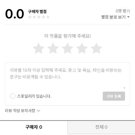
일본 早稲田大学 第一文学部 졸업
0.0
(현) のぞみ日本語学校 교장
0
명 평가
구매자 별점
(현) ノースアイランド 대표
별점 분포 보기
<저서>
이 작품을 평가해 주세요!
『최신 개정판 JLPT(일본어능력시험) 한권으로 끝내기
N1/N2/N3』 (다락원, 공저)
『日本語能力試験模擬テストシリーズ』（台湾 大新書局・ベ
トナム・中国）
『最新日本語総合読解』（中国 学林出版社）
『にほんごであそぼうシリーズⅠ～Ⅴ』（ノースアイランド）
『文法の復習もできる読解問題55シリーズ１～Ⅴ』（ノースア
イランド）
스포일러가 있습니다.
리뷰 등록
김윤선
한양대학교 일어일문학과 수석 졸업
리뷰 작성 유의사항
중등교사 2급 정교사 취득
(현) 수원 시사일본어학원 교수 부장 및 시험 대비반 전문 강사
구매자
0
전체
0
<저서>