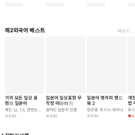
제2외국어 베스트
더보기
거의 모든 일상 표
일본어 일상표현 무
일본어 명카피 핸드
개정
현의 일본어
작정 따라하기
북 2
법
케빈 강
,
TJL 콘텐츠 연구소
원어민 일본어 진쌤
정규영
,
후지이 와카나
후지
0
(
0
)
0
(
0
)
0
(
0
)
4