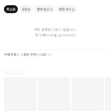
『JLPT(일본어능력시험) 한권으로 끝내기 N3』 (다락원, 공저)
최신순
공감순
별점 높은순
별점 낮은순
『(4th EDITION) JLPT 콕콕 찍어주마 N2 독해』 (다락원, 공저)
『(2nd EDITION) JLPT 급소공략 N2 청해』 (다락원, 공저)
『(2nd EDITION) JLPT 급소공략 N3 청해』 (다락원, 공저)
아직 등록된 리뷰가 없습니다.
도리이 마이코(鳥居麻衣子
첫 번째 리뷰를 남겨주세요!
리쓰메이칸대학(立命館大学) 문학부 인문종합과학학과 졸업
경희대학교 일반대학원 동양어문학과 졸업
SM엔터테인먼트 출장 강사
구매자 표시 기준은 무엇인가요?
카카오게임즈 대표 출장 강사
<저서>
『JLPT 콕콕 찍어주마 독해 N1~2』(다락원, 공저)
『JLPT 콕콕 찍어주마 청해 N1~N4·5』(다락원, 공저)
『JLPT 급소공략 청해 N1~3』(다락원, 공저)
『JLPT FINAL TEST N2』(다락원, 공저)
『최신 개정판 JLPT(일본어능력시험) 한권으로 끝내기 N2/N3』
(다락원, 공저)