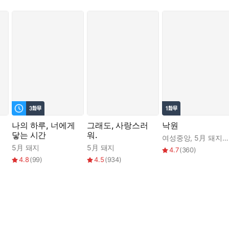
나의 하루, 너에게
그래도, 사랑스러
낙원
닿는 시간
워.
여성중앙
,
5月 돼지
,
5月 돼지
5月 돼지
4.7
(
360
)
4.8
(
99
)
4.5
(
934
)