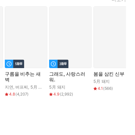
구름을 비추는 새
그래도, 사랑스러
봄을 삼킨 신부
벽
워.
이로즈카
5月 돼지
지연
,
버프찌
,
5月 돼지
5月 돼지
4.1
(
566
)
4.8
(
4,207
)
4.9
(
2,992
)