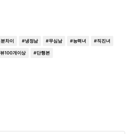
신분차이
#
냉정남
#
무심남
#
능력녀
#
직진녀
뷰100개이상
#
단행본