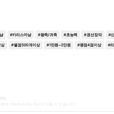
남
#
카리스마남
#
왕족/귀족
#
초능력
#
권선징악
#
중심
#
별점500개이상
#
1만원~2만원
#
평점4점이상
#
리
니다.
행본의 연재화수와는 차이가 있을 수 있습니다.)