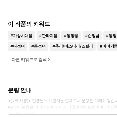
이 작품의 키워드
#
가상시대물
#
판타지물
#
동양풍
#
순정남
#
동정
#
다정녀
#
동정녀
#
추리/미스터리/스릴러
#
이야기
다른 키워드로 검색
분량 안내
<沙風(사풍)> 단행본에 해당하는 연재도서 분량은 아래와 같습
(본 연재분량은 리디북스에 서비스 되었던 연재분량이며, 각 단
1권: 1화 ~ 42화