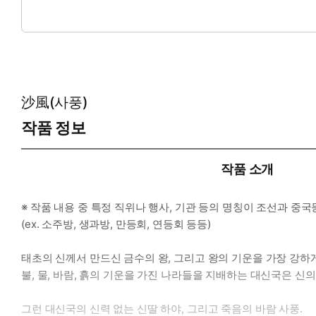
2권: 43화 ~ 80화
3권: 81화 ~ 111화
沙風(사풍)
작품 정보
작품 소개
※ 작품 내용 중 특정 직위나 행사, 기관 등의 명칭이 조선과
(ex. 소주방, 생과방, 만등회, 연등회 등등)
태초의 신께서 만드신 금수의 왕, 그리고 왕의 기운을 가장 강하
불, 물, 바람, 흙의 기운을 가진 나라들을 지배하는 대신국은 신
그런 대신국의 신력 없는 신딸 하야, 그리고 죽음의 바람 사풍.