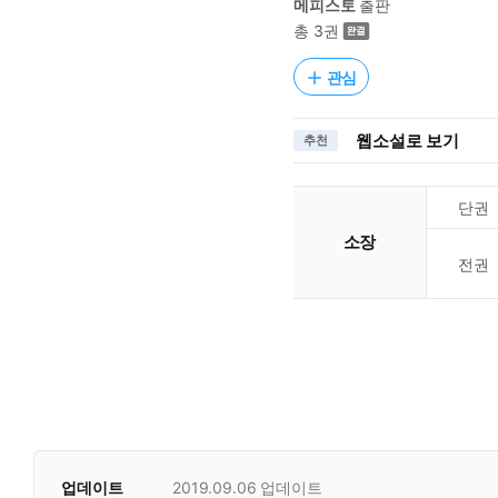
메피스토
출판
총 3권
관심
웹소설로 보기
추천
단권
소장
전권
업데이트
2019.09.06
업데이트