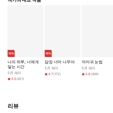
나의 하루, 너에게
담장 너머 나무야
까마귀 눈썹
닿는 시간
5月 돼지
5月 돼지
5月 돼지
4.7
(
172
)
4.6
(
496
)
4.6
(
421
)
리뷰