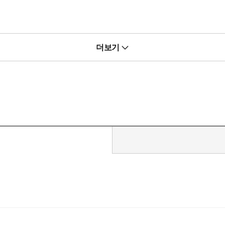
준 여인 하야.
더보기