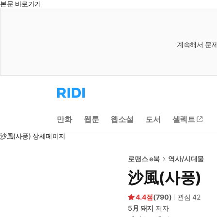
본문 바로가기
계속해서 문제
리
디
홈
으
만화
웹툰
웹소설
도서
셀렉트
로
이
沙風(사풍) 상세페이지
동
로맨스 e북
역사/시대물
沙風(사풍)
4.4
(
790
)
관심
42
5月 돼지
저자