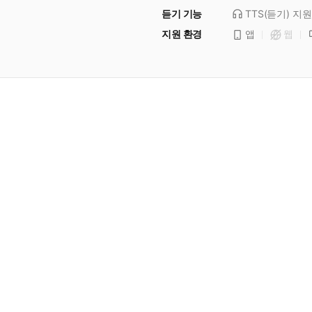
듣기 기능
TTS(듣기)
지원
지원 환경
앱
웹