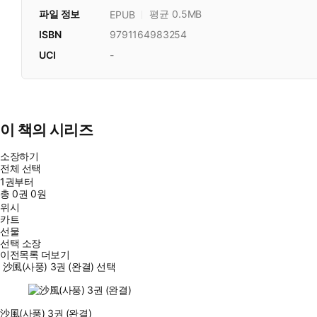
파일 정보
평균 0.5MB
EPUB
ISBN
9791164983254
UCI
-
이 책의 시리즈
소장하기
전체 선택
1권부터
총
0
권
0원
위시
카트
선물
선택 소장
이전목록 더보기
沙風(사풍) 3권 (완결) 선택
沙風(사풍) 3권 (완결)