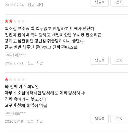
댓글
0
0
2026.07.24
신고
차단
웹소설 여주중 젤 벨두없고 멍청하고 이해가 안된다
친엄마,친아빠 확대당하고 새엄마한텐 우시장 암소취급
당하고 남편한텐 장난감 취급당하면서 좋덴다
글구 한번 해주면 좋아하고 진짜 찐따스탈
yj7***
댓글
0
0
2026.07.21
신고
차단
와 진짜 여주 최악임
아무리 소설이라지만 멍청해도 이리 멍청하냐
진짜 욕바가지 붓고싶네
고구마 천개 물없이 먹음
kis***
댓글
0
0
2026.07.19
신고
차단