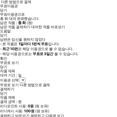
다른 방법으로 결제
무료이용권
닫기
무료이용권으로
총
화
대여 완료했습니다.
남은 작품 :
총
화
(
원)
남은 작품 결제하기
대여한 작품 바로보기
도움말
닫기
남편은 임신을 원하지 않았다
- 본 작품은
1일
마다
1
편씩 무료
입니다.
-
최근
10편
은 해당 이용권으로 볼 수 없습니다.
- 해당 이용권으로는
무료로
3일
간
볼 수 있습니다.
확인
무료로 보기
닫기
작품 제목
대여 기간 :
일
이용권 선택
무료로 보기
다른 방법으로 결제
결제하기
닫기
작품 제목
결제 금액 :
원
리디포인트 사용:
0
원
(
원 보유)
리디캐시 사용:
100
원
(
원 보유)
결제하고 바로보기
결제하고 다음에 보기