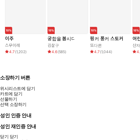
이주
궁합을 봅시다
핑커 퐁커 스토커
어린
스무이레
김살구
또다른
산
4.7
(
1,202
)
4.6
(
585
)
4.7
(
1,044
)
4
소장하기 버튼
위시리스트에 담기
카트에 담기
선물하기
선택 소장하기
성인 인증 안내
성인 재인증 안내
닫기
닫기