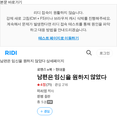
본문 바로가기
인
스
리디 접속이 원활하지 않습니다.
턴
강제 새로 고침(Ctrl + F5)이나 브라우저 캐시 삭제를 진행해주세요.
트
검
계속해서 문제가 발생한다면 리디 접속 테스트를 통해 원인을 파악
색
하고 대응 방법을 안내드리겠습니다.
테스트 페이지로 이동하기
검
리
로그인
색
디
남편은 임신을 원하지 않았다 상세페이지
홈
으
로
로맨스 e북
현대물
이
남편은 임신을 원하지 않았다
동
4
(
71
)
관심
216
미리엄
저자
윈썸
출판
총 5권
관심