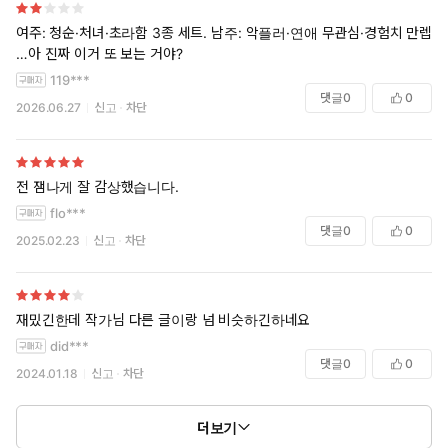
여주: 청순·처녀·초라함 3종 세트. 남주: 악플러·연애 무관심·경험치 만렙.
…아 진짜 이거 또 보는 거야?
119***
댓글
0
0
2026.06.27
신고
차단
전 잼나게 잘 감상했습니다.
flo***
댓글
0
0
2025.02.23
신고
차단
재밌긴한데 작가님 다른 글이랑 넘 비슷하긴하네요
did***
댓글
0
0
2024.01.18
신고
차단
더보기