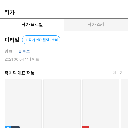
“이 아이가 당신 아이가 아니라는 건, 당신이 더 잘 알지 않나요?”
작가
침착하게 거짓을 고했다. 새빨간 거짓말에 그는 속아 넘어갈 수밖
작가 프로필
작가 소개
에 없을 것이다.
미리엄
작가 신간 알림 · 소식
왜냐하면 그는……. 그는…….
링크
블로그
“그래. 내 새끼일 리가 없겠지.”
2021.06.04
업데이트
예상대로 그는 거짓에 수긍했다. 한숨 쉬며 말하는 표정은 굉장히
작가의 대표 작품
더보기
복잡해보였다.
이내, 그가 차디찬 바닥으로 예진을 거칠게 집어던졌다. 무력하게 쓰
러진 연약한 몸 위로 정글을 군림하는 최상위 포식자처럼 거만하게
올라타 앉은 그의 눈에는 불온한 욕망과 미친 집착이 도사리고 있었
다.
“유예진 넌, 더러운 여자야. 그러니까 다른 남자 애새끼나 배고 나한