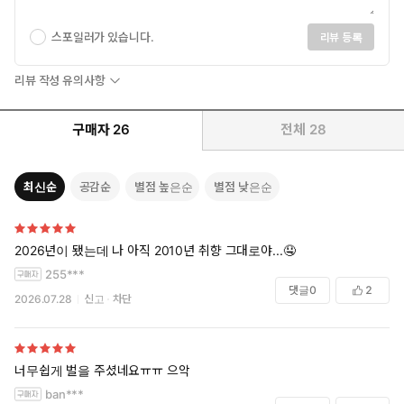
스포일러가 있습니다.
리뷰 등록
리뷰 작성 유의사항
구매자
26
전체
28
최신순
공감순
별점 높은순
별점 낮은순
2026년이 됐는데 나 아직 2010년 취향 그대로야...🤤
255***
댓글
0
2
2026.07.28
신고
차단
너무쉽게 벌을 주셨네요ㅠㅠ 으악
ban***