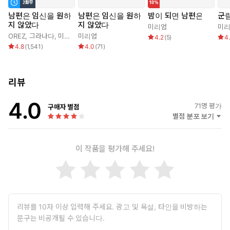
테 깔려있는 거지.”
남편은 임신을 원하
남편은 임신을 원하
밤이 되면 남편은
군
지 않았다
지 않았다
살짝 부풀어 오른 배를 손바닥으로 짚으며 그는 조소를 내뱉었다.
미리엄
미
OREZ
,
그라나다
,
미리엄
미리엄
4.2
(
5
)
4
4.8
(
1,541
)
4.0
(
71
)
“걱정 마. 내가 다시 깨끗하게 해 줄 테니까. 보지부터 아기집까
지, 내 좆물을 가득 집어넣으면 모든 게 완전히 정화될 거야.”
리뷰
얼토당토않은 말을 그는 얼굴색 하나 바꾸지 않고 진지하게 말했
다. 예진이 진저리를 쳤지만, 그는 개의치 않고 하의와 속옷을 한
4.0
71
명 평가
구매자 별점
꺼번에 벗겨 냈다.
별점 분포 보기
이 작품을 평가해 주세요!