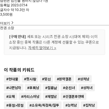
남편은 임신을 원하지 않았다 1권
등록일
2023.07.14
글자수
약 10.3만 자
3,500
원
더보기
전권 소장
[구매 안내]
세트 또는 시리즈 전권 소장 시(대여 제외) 이미
소장 중인 중복 작품은 다른 계정에 선물할 수 있는 쿠폰으로
지급됩니다.
자세히 알아보기 >
이 작품의 키워드
#
현대물
#
첫사랑
#
맞선
#
정략결혼
#
상처남
#
나쁜남자
#
후회남
#
절륜남
#
순진녀
#
상처녀
#
오해
#
카리스마남
#
재벌남
#
선결혼후연애
#
몸정>맘정
#
소유욕/독점욕/질투
#
능력남
#
집착남