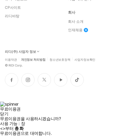
CP사이트
회사
리디바탕
회사 소개
인재채용
리디(주) 사업자 정보
이용약관
개인정보 처리방침
청소년보호정책
사업자정보확인
©
RIDI Corp.
페
인
트
유
틱
이
스
위
튜
톡
스
타
터
브
북
그
램
무료이용권
닫기
무료이용권을 사용하시겠습니까?
사용 가능 :
장
<
>부터
총
화
무료이용권으로 대여합니다.