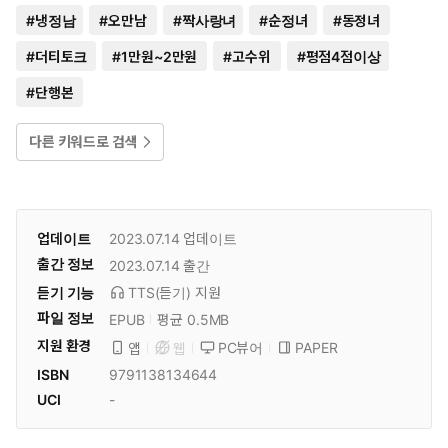
#
냉정남
#
오만남
#
짝사랑녀
#
순정녀
#
동정녀
#
더티토크
#
1만원~2만원
#
고수위
#
평점4점이상
#
단행본
다른 키워드로 검색
업데이트
2023.07.14
업데이트
출간 정보
2023.07.14
출간
듣기 기능
TTS(듣기)
지원
파일 정보
EPUB
평균 0.5MB
지원 환경
PC뷰어
PAPER
앱
웹
ISBN
9791138134644
UCI
-