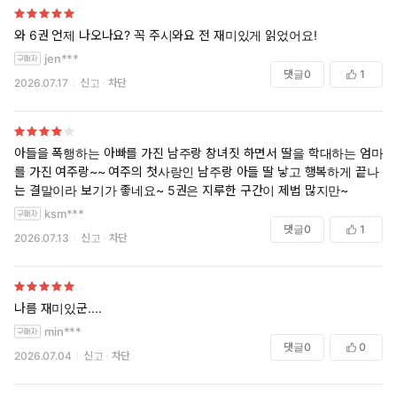
와 6권 언제 나오나요? 꼭 주시와요 전 재미있게 읽었어요!
jen***
댓글
0
1
2026.07.17
신고
차단
아들을 폭행하는 아빠를 가진 남주랑 창녀짓 하면서 딸을 학대하는 엄마
를 가진 여주랑~~ 여주의 첫사랑인 남주랑 아들 딸 낳고 행복하게 끝나
는 결말이라 보기가 좋네요~ 5권은 지루한 구간이 제법 많지만~
ksm***
댓글
0
1
2026.07.13
신고
차단
나름 재미있군....
min***
댓글
0
0
2026.07.04
신고
차단