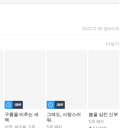
2022.12.30
업데이트
더보기
구름을 비추는 새
그래도, 사랑스러
봄을 삼킨 신부
벽
워.
이로즈카
5月 돼지
지연
,
버프찌
,
5月 돼지
5月 돼지