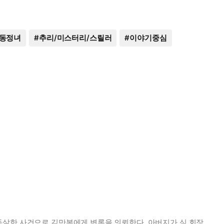
동정녀
#
추리/미스터리/스릴러
#
이야기중심
독살한 사건으로 김만복에게 변론을 의뢰한다. 아버지가 심 회장