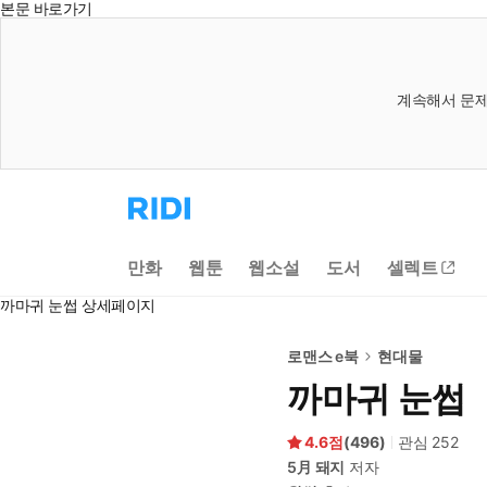
본문 바로가기
계속해서 문제
리
디
홈
으
만화
웹툰
웹소설
도서
셀렉트
로
이
까마귀 눈썹 상세페이지
동
로맨스 e북
현대물
까마귀 눈썹
4.6
(
496
)
관심
252
5月 돼지
저자