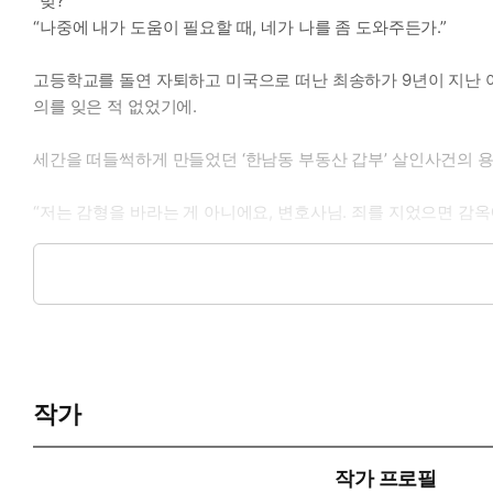
“빚?”
“나중에 내가 도움이 필요할 때, 네가 나를 좀 도와주든가.”
고등학교를 돌연 자퇴하고 미국으로 떠난 최송하가 9년이 지난 어
의를 잊은 적 없었기에.
세간을 떠들썩하게 만들었던 ‘한남동 부동산 갑부’ 살인사건의 용의
“저는 감형을 바라는 게 아니에요, 변호사님. 죄를 지었으면 감옥
조금은 이상한 변론 의뢰. 이혼 전문 변호사로서 피의자의 이익
있을까. 그와 함께 진실을 추적하며 떠오르는 추억과 감정들. 이
작가
작가 프로필