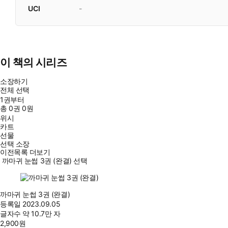
UCI
-
이 책의 시리즈
소장하기
전체 선택
1권부터
총
0
권
0원
위시
카트
선물
선택 소장
이전목록 더보기
까마귀 눈썹 3권 (완결) 선택
까마귀 눈썹 3권 (완결)
등록일
2023.09.05
글자수
약 10.7만 자
2,900
원