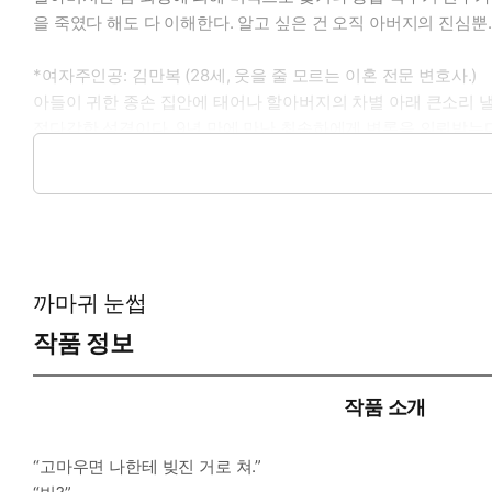
을 죽였다 해도 다 이해한다. 알고 싶은 건 오직 아버지의 진심뿐.
*여자주인공: 김만복 (28세, 웃을 줄 모르는 이혼 전문 변호사.)
아들이 귀한 종손 집안에 태어나 할아버지의 차별 아래 큰소리 낼
정다감한 성격이다. 9년 만에 만난 최송하에게 변론을 의뢰받는다
*공감 글귀: ‘꼭 도와줄게, 이번엔 내가 너를.’
까마귀 눈썹
작품 정보
작품 소개
“고마우면 나한테 빚진 거로 쳐.”