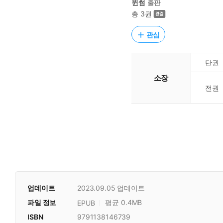
윈썸
출판
총 3권
관심
단권
소장
전권
업데이트
2023.09.05
업데이트
파일 정보
평균 0.4MB
EPUB
ISBN
9791138146739