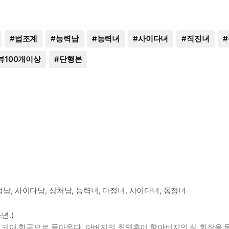
#
법조계
#
능력남
#
능력녀
#
사이다녀
#
직진녀
#
뷰100개이상
#
단행본
정남, 사이다남, 상처남, 능력녀, 다정녀, 사이다녀, 동정녀
년.)
 되어 한국으로 돌아온다. 아버지인 최영훈이 할아버지인 심 회장을 