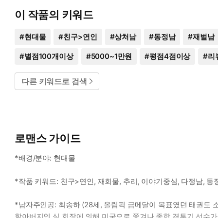
이 작품의 키워드
#
현대물
#
친구>연인
#
상처남
#
동정남
#
재벌남
#
별점100개이상
#
5000~1만원
#
평점4점이상
#
리
다른 키워드로 검색
로맨스 가이드
*배경/분야: 현대물
*작품 키워드: 친구>연인, 재회물, 추리, 이야기중심, 다정남, 동
*남자주인공: 최송하 (28세, 올림픽 금메달이 목표였던 태권도 소
할아버지인 심 회장에 의해 미국으로 쫓겨나 종합 격투기 선수가