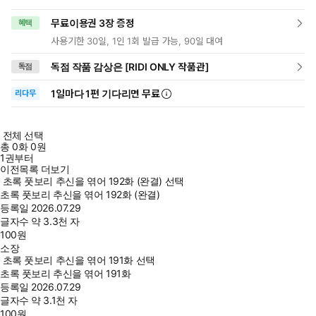
무료이용권 3장 증정
혜택
사용기한 30일, 1인 1회 발급 가능, 90일 대여
독점 작품 감상은 [RIDI ONLY 작품관]
독점
1일
마다
1편 기다리면 무료
리다무
전체 선택
총
0
화
0원
1권부터
이전목록 더보기
초록 풋보리 추신을 엮어 192화 (완결) 선택
초록 풋보리 추신을 엮어 192화 (완결)
등록일
2026.07.29
글자수
약 3.3천 자
100
원
소장
초록 풋보리 추신을 엮어 191화 선택
초록 풋보리 추신을 엮어 191화
등록일
2026.07.29
글자수
약 3.1천 자
100
원