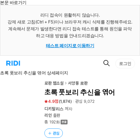
본문 바로가기
인
스
리디 접속이 원활하지 않습니다.
턴
강제 새로 고침(Ctrl + F5)이나 브라우저 캐시 삭제를 진행해주세요.
트
검
계속해서 문제가 발생한다면 리디 접속 테스트를 통해 원인을 파악
색
하고 대응 방법을 안내드리겠습니다.
테스트 페이지로 이동하기
검
리
로그인
색
디
초록 풋보리 추신을 엮어 상세페이지
홈
으
로
로판 웹소설
서양풍 로판
이
초록 풋보리 추신을 엮어
동
4.9
(
1,874
)
관심
9,072
디키탈리스
저자
리인
출판
총 192화
관심