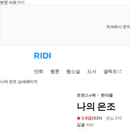
본문 바로가기
계속해서 문제
리
디
홈
으
만화
웹툰
웹소설
도서
셀렉트
로
이
나의 은조 상세페이지
동
로맨스 e북
현대물
나의 은조
3.9
(
531
)
관심
310
김결
저자