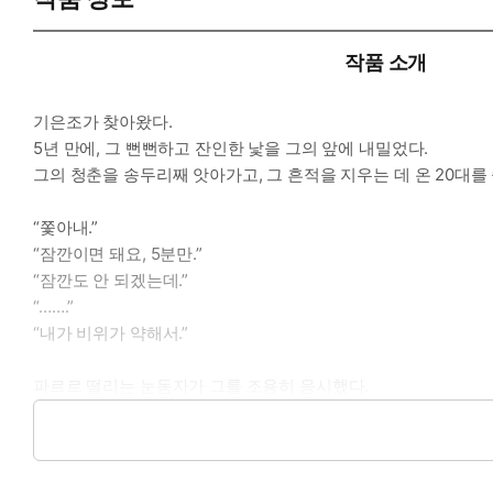
작품 소개
기은조가 찾아왔다.
5년 만에, 그 뻔뻔하고 잔인한 낯을 그의 앞에 내밀었다.
그의 청춘을 송두리째 앗아가고, 그 흔적을 지우는 데 온 20대
“쫓아내.”
“잠깐이면 돼요, 5분만.”
“잠깐도 안 되겠는데.”
“…….”
“내가 비위가 약해서.”
파르르 떨리는 눈동자가 그를 조용히 응시했다.
그 눈꺼풀 위에 입을 맞추던 첫밤의 기억을 태서는 바스라트렸다
“후회, 안 하겠어요?”