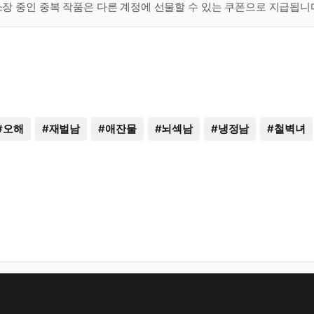
 소장 중인 중복 작품은 다른 계정에 선물할 수 있는 쿠폰으로 지급됩니
#
오해
#
재벌남
#
애잔물
#
뇌섹남
#
냉정남
#
철벽녀