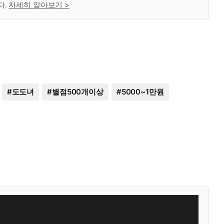
다.
자세히 알아보기 >
#
도도녀
#
별점500개이상
#
5000~1만원