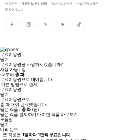
이용약관
개인정보 처리방침
청소년보호정책
사업자정보확인
©
RIDI Corp.
페
인
트
유
틱
이
스
위
튜
톡
스
타
터
브
북
그
램
무료이용권
닫기
무료이용권을 사용하시겠습니까?
사용 가능 :
장
<
>부터
총
화
무료이용권으로 대여합니다.
다른 방법으로 결제
무료이용권
닫기
무료이용권으로
총
화
대여 완료했습니다.
남은 작품 :
총
화
(
원)
남은 작품 결제하기
대여한 작품 바로보기
도움말
닫기
나의 은조
- 본 작품은
1일
마다
1
편씩 무료
입니다.