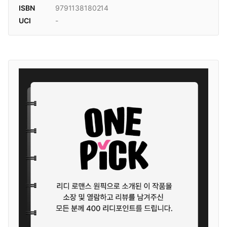
ISBN
9791138180214
UCI
-