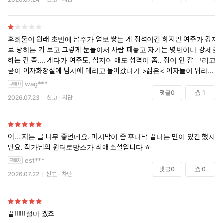
후회물이 원래 초반에 남주가 업보 쌓는 게 정석이긴 하지만 여주가 강제
로 당하는 거 보고 그렇게 눈돌아서 사람 패놓고 자기는 몇번이나 강제로
하는 건 좀.... 게다가 여주도, 심지어 애도 성격이 좀.. 정이 안 감 그리고
굳이 여자화장실에 남자애 데리고 들어갔다가 >젊은< 여자들이 뭐라하
는 장면을 넣어야했나.. ㅅㅈㅎ 남자애 들어오면 사정 모르는 입장에서 헉
wag***
할수도 있는거지 그걸 대단한 빌런처럼 ㅋㅋㅋㅋ 기분나빠서 덮음
댓글
0
1
2026.07.23
신고
차단
어... 저는 글 너무 좋던데요. 마지막이 좀 후다닥 끝나는 면이 있긴 했지
만요. 작가님의 윈터로망스가 최애 소설입니다 ㅎ
est***
댓글
0
0
2026.07.22
신고
차단
끝!!!!!!설마 겠죠