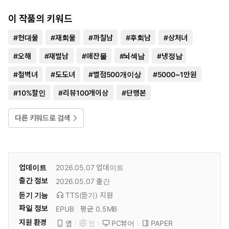
이 작품의 키워드
#
현대물
#
재회물
#
까칠남
#
후회남
#
상처녀
#
오해
#
재벌남
#
애잔물
#
뇌섹남
#
냉정남
#
철벽녀
#
도도녀
#
별점500개이상
#
5000~1만원
#
10%할인
#
리뷰100개이상
#
단행본
다른 키워드로 검색
업데이트
2026.05.07
업데이트
출간 정보
2026.05.07
출간
듣기 기능
TTS(듣기)
지원
파일 정보
EPUB
평균 0.5MB
지원 환경
PC뷰어
PAPER
앱
웹