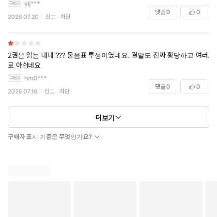
vij***
댓글
0
0
2026.07.20
신고
차단
2권은 읽는 내내 ??? 물음표 투성이였네요. 결말도 진짜 황당하고 여러모
로 아쉽네요
hm0***
댓글
0
0
2026.07.16
신고
차단
더보기
구매자 표시 기준은 무엇인가요?