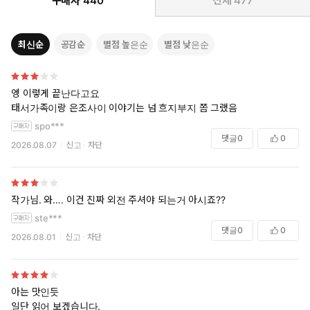
구매자
440
전체
477
최신순
공감순
별점 높은순
별점 낮은순
엥 이렇게 끝난다고요
태서가족이랑 은조사이 이야기는 넘 흐지부지 쫌 그랬음
spo***
댓글
0
0
2026.08.07
신고
차단
작가님. 와…. 이건 진짜 외전 주셔야 되는거 아시죠??
ste***
댓글
0
0
2026.08.01
신고
차단
아는 맛인듯
일단 읽어 보겠습니다.