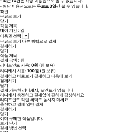
-
최근
10편
은 해당 이용권으로 볼 수 없습니다.
- 해당 이용권으로는
무료로
3일
간
볼 수 있습니다.
확인
무료로 보기
닫기
작품 제목
대여 기간 :
일
이용권 선택
무료로 보기
다른 방법으로 결제
결제하기
닫기
작품 제목
결제 금액 :
원
리디포인트 사용:
0
원
(
원 보유)
리디캐시 사용:
100
원
(
원 보유)
결제하고 바로보기
결제하고 다음에 보기
결제하기
닫기
결제 가능한 리디캐시, 포인트가 없습니다.
리디캐시 충전하고 결제없이 편하게 감상하세요.
리디포인트 적립 혜택도 놓치지 마세요!
충전하고 결제
일반 결제
결제하기
닫기
이미 구매한 작품입니다.
보기
닫기
결제 방법 선택