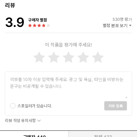
리뷰
‘후회, 안 하겠어요?’
3.9
530
명 평가
구매자 별점
초연하고 담담한 은조의 목소리가 잔상처럼 떠돌았다. 태서는 욕
별점 분포 보기
을 뱉으며 밖으로 뛰쳐 나갔다.
비가 씻겨 내려간 거리 위에는 그 혼자였다.
이 작품을 평가해 주세요!
젖은 아스팔트 위에서 숨을 몰아쉰 태서가 손에 움켜 쥔 사진을
들어 올렸다. 이목구비가 또렷한 아이의 얼굴 위로 차가운 빗방
울이 무심히 내려 앉았다.
그가 아니다. 이건…….
그와 똑같이 생겼지만 자신이 아니었다.
하얀 입김이 뜨겁게 피어 올랐다. 심장이 폭주하듯 날뛰었다.
은조가 아이를 낳았다.
그의 아이였다.
스포일러가 있습니다.
리뷰 등록
리뷰 작성 유의사항