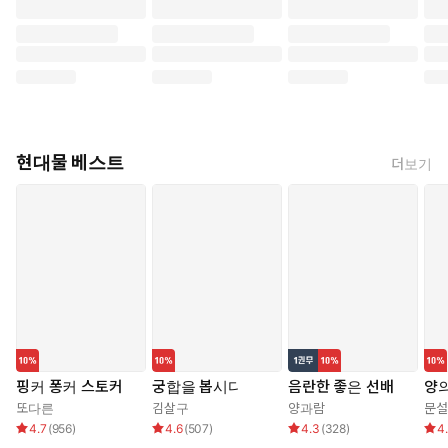
현대물 베스트
더보기
핑커 퐁커 스토커
궁합을 봅시다
음란한 좋은 선배
양의
또다른
김살구
양과람
문설
4.7
(
956
)
4.6
(
507
)
4.3
(
328
)
4