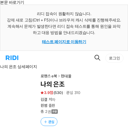
본문 바로가기
인
스
리디 접속이 원활하지 않습니다.
턴
강제 새로 고침(Ctrl + F5)이나 브라우저 캐시 삭제를 진행해주세요.
트
검
계속해서 문제가 발생한다면 리디 접속 테스트를 통해 원인을 파악
색
하고 대응 방법을 안내드리겠습니다.
테스트 페이지로 이동하기
검
리
로그인
색
디
나의 은조 상세페이지
홈
으
로
로맨스 e북
현대물
이
나의 은조
동
3.9
(
530
)
관심
310
김결
저자
윈썸
출판
총 2권
관심