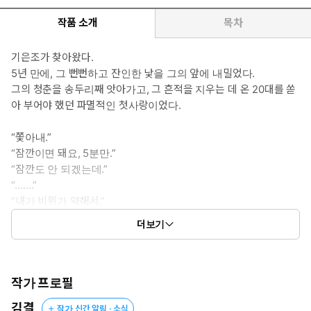
작품 소개
목차
기은조가 찾아왔다.
5년 만에, 그 뻔뻔하고 잔인한 낯을 그의 앞에 내밀었다.
그의 청춘을 송두리째 앗아가고, 그 흔적을 지우는 데 온 20대를 쏟
아 부어야 했던 파멸적인 첫사랑이었다.
“쫓아내.”
“잠깐이면 돼요, 5분만.”
“잠깐도 안 되겠는데.”
“…….”
“내가 비위가 약해서.”
더보기
파르르 떨리는 눈동자가 그를 조용히 응시했다.
그 눈꺼풀 위에 입을 맞추던 첫밤의 기억을 태서는 바스라트렸다.
“후회, 안 하겠어요?”
작가 프로필
김결
작가 신간 알림 · 소식