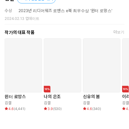
그 봄밤처럼 은조가 물었다.
달빛 속에서 빛나던 새하얗고 새처럼 가녀린 얼굴을 하고서, 그가
수상
2023년 리디어워즈 로맨스 e북 최우수상 '윈터 로망스'
머저리처럼 숭배하던 입술을 움직였다.
2024.02.13
업데이트
놀랍게도 여전히 눈부시게 아름다웠으나 그저 어리석은 여자일
뿐이었다. 하룻밤 불장난으로 그의 사랑과 평생을 풍요롭게 할 부
작가의 대표 작품
더보기
를 전부 다 잃어 버린 한심하고 괘씸한 여자.
그는 대답 대신 비릿한 미소를 지었다.
“당연히.”
*
“여기, 사장님 사진이 들어 있는데요…?”
그의 턱짓 한번에 은조가 쫓겨 나간 뒤 테이블을 정리하던 비서의
윈터 로망스
나의 은조
신유의 봄
이리
손에서 서류봉투가 후두둑 떨어졌다.
김결
김결
김결
김결
4.6
(
4,441
)
3.9
(
530
)
4.6
(
340
)
4
“…….”
사진을 주워 올린 손끝이 조용히 요동쳤다.