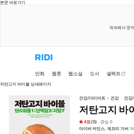
본문 바로가기
계속해서 문제
리
디
홈
으
만화
웹툰
웹소설
도서
셀렉트
로
이
저탄고지 바이블 상세페이지
동
건강/다이어트
건강
건강
저탄고지 바
4
(
5
)
관심
0
아이버 커민스
,
제프리 거버
저