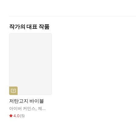
작가의 대표 작품
저탄고지 바이블
아이버 커민스
,
제프리 거버
,
이문영
,
이영훈
,
김해영
4.0
(
5
)