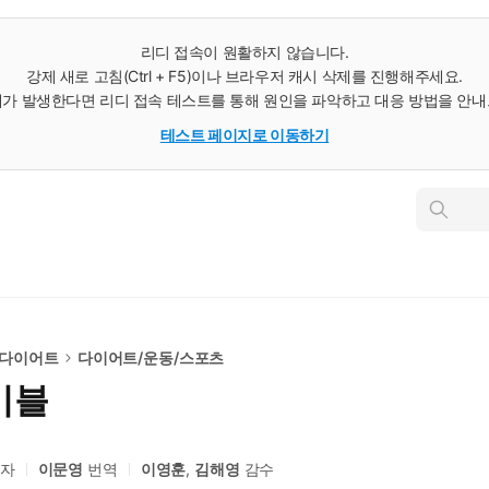
리디 접속이 원활하지 않습니다.
강제 새로 고침(Ctrl + F5)이나 브라우저 캐시 삭제를 진행해주세요.
가 발생한다면 리디 접속 테스트를 통해 원인을 파악하고 대응 방법을 안
테스트 페이지로 이동하기
인
스
턴
트
검
색
/다이어트
다이어트/운동/스포츠
이블
자
이문영
번역
이영훈
,
김해영
감수