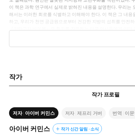
이 책은 과학 연구에서 실제로 밝혀진 내용을 설명한다. 우리는 모
해서는 이러한 회로를 식별하고 이해해야 한다. 이 책은 그 내용
하고, 우리가 천연 공급원으로부터 건강한 지방의 섭취를 안전하게
『저탄고지 바이블』은 환자를 진료하는 미국 의사들에게 이미 극
설명에만 머무른 것이 아니라 인슐린 저항성에 대해 과학적으로 
지배하는 영양학적 도그마와 근거 없는 신화들을 깨부순다. 건강
작가
작가 프로필
저자
아이버 커민스
저자
제프리 거버
번역
이문
아이버 커민스
작가 신간 알림 · 소식