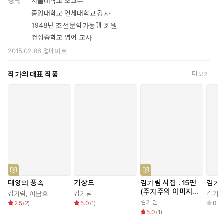
경력
서울대학교 조교수
이 있는 시집, 그중에서도 문학사적으로 의의가 있는 시집에 주목하
중앙대학교 연세대학교 강사
였다. 그렇게 최초의 창작시집 『해파리의 노래』(1923)부터 윤동
1948년 조선문학가동맹 회원
주 시인의 『하늘과 바람과 별과 시』(1948)까지 사반세기를 아우
경성중학교 영어 교사
르는 시집들이 선정되었다.
2015.02.06
업데이트
『태양의 풍속』(1938) 김기림
김기림의 두 번째 시집으로 그의 초기시 91편이 실려 있다. 김기
작가의 대표 작품
더보기
림은 기존 시의 병약한 허무주의와 감상주의를 비판했으며 건강
하고 건설적 시론을 주장하였다. 이 시집은 그러한 시론을 뚜렷하
게 드러내어 과거의 어둠과 결별하고자 하는 의지와 새로운 세계
를 동경하고 지향하는 태도를 보여 준다. 김기림은 한국 현대문학
사에서 가장 뚜렷하고 일관된 관점을 통해 근대 문학의 새로운 방
향을 제시하였다. 『태양의 풍속』은 그의 시론과 시적 새로움을
확인해 주는 시집이다.
태양의 풍속
기상도
김기림 시집 : 15편
김
(주지주의 이미지즘
김기림
,
이남호
김기림
김
의 시)
김기림
2.5
(
2
)
5.0
(
1
)
0
5.0
(
1
)