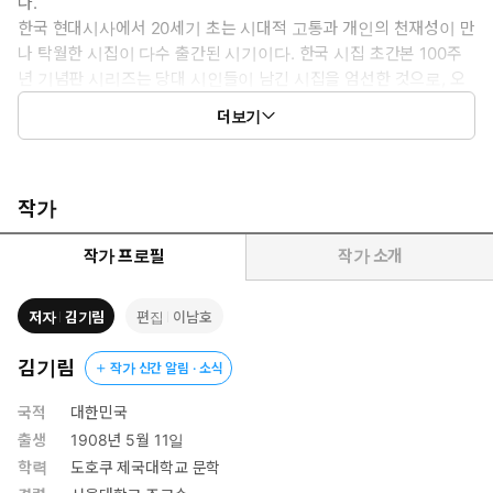
다.
한국 현대시사에서 20세기 초는 시대적 고통과 개인의 천재성이 만
나 탁월한 시집이 다수 출간된 시기이다. 한국 시집 초간본 100주
년 기념판 시리즈는 당대 시인들이 남긴 시집을 엄선한 것으로, 오
늘날의 독자들이 부담 없이 이들 시집을 접할 기회가 될 것이다. 본
더보기
기념판은 한국 현대시 탄생의 순간을 충실히 재현하여 예술사의 가
장 높은 성취를 현재화함으로써 이를 다음 세대에 계승하고자 한다.
일반 독자가 20세기 초의 시집을 접하는 데에는 두 가지 어려움이
있었다. 하나는 시집 자체가 망실되거나 절판됨에 따라 입수 자체가
작가
어렵다는 것이었고, 다른 하나는 그간 한글 표기법의 변화나 출간
당시의 오식 등으로 인해 독서 자체가 어렵다는 것이었다. 이러한
작가 프로필
작가 소개
어려움을 해결하기 위하여 본 기념판은 당시 시집에 수록된 작품들
을 초간본 그대로 배열 및 편집하였고 말미에 정확한 간기(刊記)를
저자
김기림
편집
이남호
수록하여 초간본의 의도를 최대한 반영하였다. 동시에 시적 의미를
훼손하지 않는 범위 내에서 시의 표기를 오늘날의 법칙에 맞춰 바꾸
김기림
작가 신간 알림 · 소식
었으며 이남호 고려대 명예교수의 책임편집 아래 오기를 수정하는
등 철저한 교정 과정을 거쳤다. 나아가 시에 대한 상세한 각주와 시
국적
대한민국
집이 가진 문학사적 의의를 설명한 해설을 첨부함으로써 일반 독자
출생
1908년 5월 11일
들의 접근성을 더욱 높였다.
학력
도호쿠 제국대학교 문학
시집을 선정함에 있어서는 한국 현대시 100년사에 남아야 할 작품성