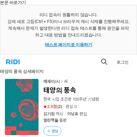
본문 바로가기
인
스
리디 접속이 원활하지 않습니다.
턴
강제 새로 고침(Ctrl + F5)이나 브라우저 캐시 삭제를 진행해주세요.
트
검
계속해서 문제가 발생한다면 리디 접속 테스트를 통해 원인을 파악
색
하고 대응 방법을 안내드리겠습니다.
테스트 페이지로 이동하기
검
리
로그인
색
디
태양의 풍속 상세페이지
홈
으
로
에세이/시
시
이
태양의 풍속
동
한국 시집 초간본 100주년 기념판
2.5
(
2
)
관심
0
김기림
저자
이남호
편집
열린책들
출판
관심