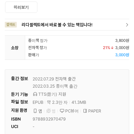
미리보기
리디셀렉트에서 바로 볼 수 있는 책입니다!
셀렉트
종이책 정가
3,800원
소장
전자책 정가
21
%↓
3,000원
판매가
3,000원
출간 정보
2022.07.29
전자책 출간
2022.03.25
종이책 출간
듣기 기능
TTS(듣기)
지원
파일 정보
EPUB
약 2.3만 자
41.3MB
지원 환경
PC뷰어
PAPER
앱
웹
ISBN
9788932970479
UCI
-