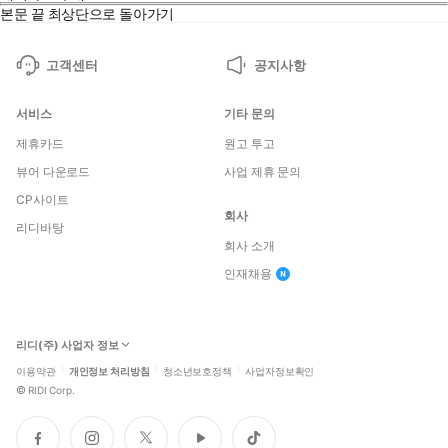
본문 끝
최상단으로 돌아가기
고객센터
공지사항
서비스
기타 문의
제휴카드
원고 투고
뷰어 다운로드
사업 제휴 문의
CP사이트
회사
리디바탕
회사 소개
인재채용
리디(주) 사업자 정보
이용약관
개인정보 처리방침
청소년보호정책
사업자정보확인
©
RIDI Corp.
페
인
트
유
틱