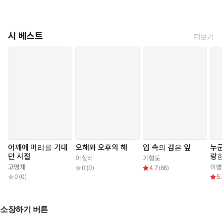
시 베스트
더보기
어깨에 머리를 기대
오해와 오후의 해
입 속의 검은 잎
누
던 시절
랑한
이실비
기형도
고명재
이병
0
(
0
)
4.7
(
66
)
0
(
0
)
5
소장하기 버튼