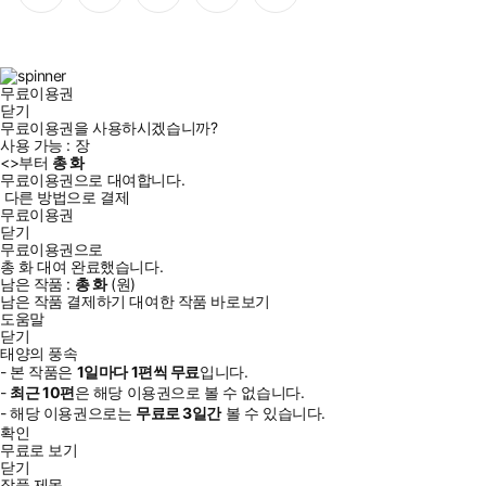
이
스
위
튜
톡
스
타
터
브
북
그
램
무료이용권
닫기
무료이용권을 사용하시겠습니까?
사용 가능 :
장
<
>부터
총
화
무료이용권으로 대여합니다.
다른 방법으로 결제
무료이용권
닫기
무료이용권으로
총
화
대여 완료했습니다.
남은 작품 :
총
화
(
원)
남은 작품 결제하기
대여한 작품 바로보기
도움말
닫기
태양의 풍속
- 본 작품은
1일
마다
1
편씩 무료
입니다.
-
최근
10편
은 해당 이용권으로 볼 수 없습니다.
- 해당 이용권으로는
무료로
3일
간
볼 수 있습니다.
확인
무료로 보기
닫기
작품 제목