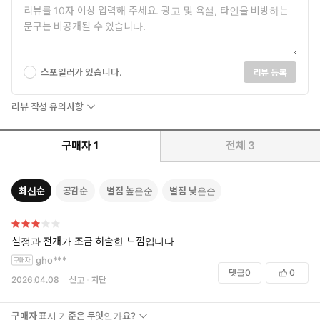
스포일러가 있습니다.
리뷰 등록
리뷰 작성 유의사항
구매자
1
전체
3
최신순
공감순
별점 높은순
별점 낮은순
설정과 전개가 조금 허술한 느낌입니다
gho***
댓글
0
0
2026.04.08
신고
차단
구매자 표시 기준은 무엇인가요?