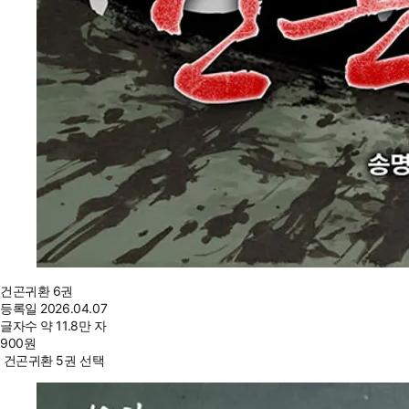
건곤귀환 6권
등록일
2026.04.07
글자수
약 11.8만 자
900
원
건곤귀환 5권 선택