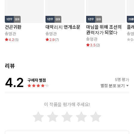
건곤귀환
대막리지 연개소문
마님을 위해 조선의
플
권력자가 되었다
송명관
송명관
송
송명관
4.2
(
5
)
2.9
(
7
)
0
3.5
(
2
)
리뷰
4.2
5
명 평가
구매자 별점
별점 분포 보기
이 작품을 평가해 주세요!