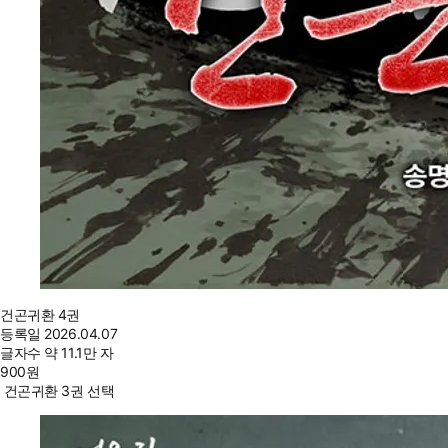
건곤귀환 4권
등록일
2026.04.07
글자수
약 11.1만 자
900
원
건곤귀환 3권 선택