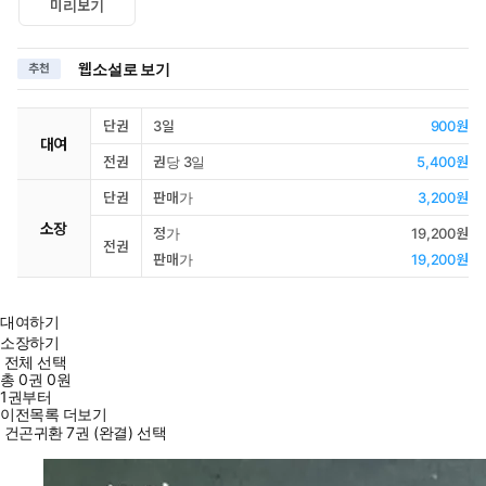
미리보기
웹소설로 보기
추천
단권
3일
900원
대여
전권
권당 3일
5,400원
단권
판매가
3,200원
소장
정가
19,200원
전권
판매가
19,200원
대여하기
소장하기
전체 선택
총
0
권
0원
1권부터
이전목록 더보기
건곤귀환 7권 (완결) 선택