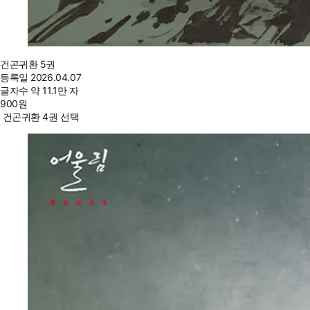
건곤귀환 5권
등록일
2026.04.07
글자수
약 11.1만 자
900
원
건곤귀환 4권 선택