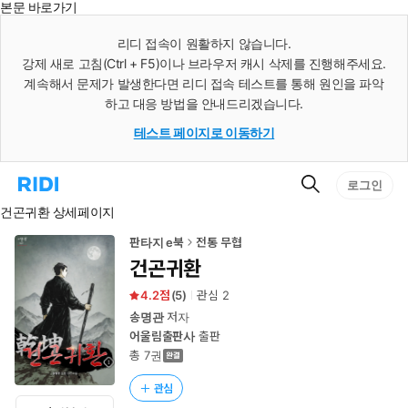
본문 바로가기
인
스
리디 접속이 원활하지 않습니다.
턴
강제 새로 고침(Ctrl + F5)이나 브라우저 캐시 삭제를 진행해주세요.
트
검
계속해서 문제가 발생한다면 리디 접속 테스트를 통해 원인을 파악
색
하고 대응 방법을 안내드리겠습니다.
테스트 페이지로 이동하기
검
리
로그인
색
디
건곤귀환 상세페이지
홈
으
로
판타지 e북
전통 무협
이
건곤귀환
동
4.2
(
5
)
관심
2
송명관
저자
어울림출판사
출판
총 7권
관심