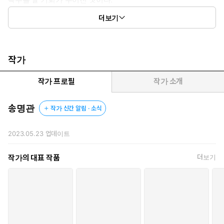
모용세가의 무공을 참고한 건곤대나이를 돌려주고.
더보기
새로운 인생으로 복수를 다짐한다.
작가
작가 프로필
작가 소개
송명관
작가 신간 알림 · 소식
2023.05.23
업데이트
작가의 대표 작품
더보기