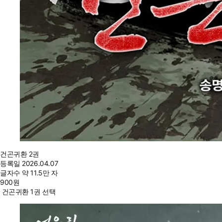
건곤귀환 2권
등록일
2026.04.07
글자수
약 11.5만 자
900
원
건곤귀환 1권 선택