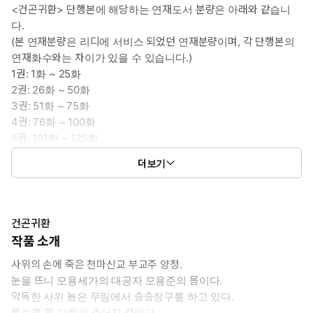
<건곤귀환> 단행본에 해당하는 연재도서 분량은 아래와 같습니
다.
(본 연재분량은 리디에 서비스 되었던 연재분량이며, 각 단행본의
연재화수와는 차이가 있을 수 있습니다.)
1권: 1화 ~ 25화
2권: 26화 ~ 50화
3권: 51화 ~ 75화
4권: 76화 ~ 100화
5권: 101화 ~ 125화
6권: 126화 ~ 150화
더보기
7권: 151화 ~ 178화
건곤귀환
작품 소개
사위의 손에 죽은 천마신교 부교주 양정.
눈을 뜨니 모용세가의 대공자 모용준의 몸이다.
악독한 사위 놈은 무림에서 승승장구를 하고 있다.
복수를 할 기회가 주어진 것이다.