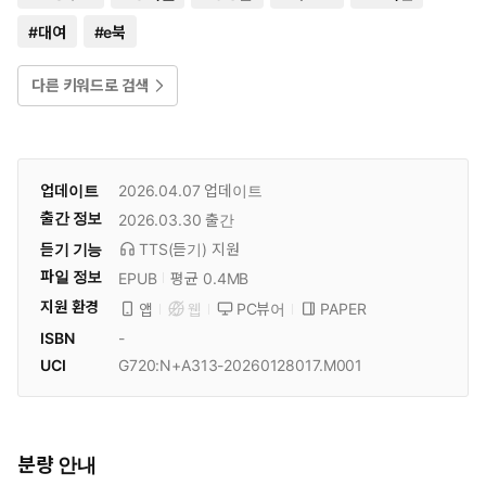
#
대여
#
e북
다른 키워드로 검색
업데이트
2026.04.07
업데이트
출간 정보
2026.03.30
출간
듣기 기능
TTS(듣기)
지원
파일 정보
EPUB
평균 0.4MB
지원 환경
PC뷰어
PAPER
앱
웹
ISBN
-
UCI
G720:N+A313-20260128017.M001
분량 안내