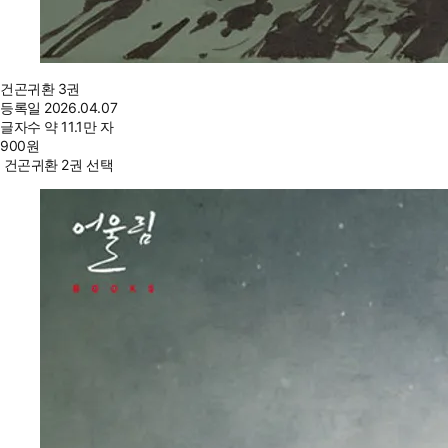
건곤귀환 3권
등록일
2026.04.07
글자수
약 11.1만 자
900
원
건곤귀환 2권 선택