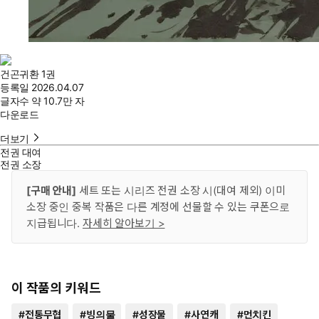
건곤귀환 1권
등록일
2026.04.07
글자수
약 10.7만 자
다운로드
더보기
전권 대여
전권 소장
[구매 안내]
세트 또는 시리즈 전권 소장 시(대여 제외) 이미
소장 중인 중복 작품은 다른 계정에 선물할 수 있는 쿠폰으로
지급됩니다.
자세히 알아보기 >
이 작품의 키워드
#
전통무협
#
빙의물
#
성장물
#
사연캐
#
먼치킨