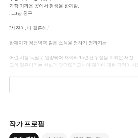
가장 가까운 곳에서 평생을 함께할,
...그냥 친구.
"서진아, 나 결혼해."
한재이가 청천벽력 같은 소식을 전하기 전까지는.
어린 시절 독일로 입양되어 재이와 15년간 우정을 지켜온 서진.
그의 결혼이라는 현실과 맞닥뜨리고서야 재이에 대한 감정이 사
항공사 기장으로 근무하던 서진은 도망치듯 한국으로 이직하지
재이가 서진을 따라 한국행 비행기에 오르며 계획은 점점 더 어긋
재이의 결혼을 앞둔 채 한국에서 아슬한 동거를 시작하게 된 두 
"서진아, 혹시 나 때문에 그러는 건 아니지?"
작가 프로필
자꾸만 피어나는 욕심에 그를 밀어내려는 서진과 소중한 친구를 