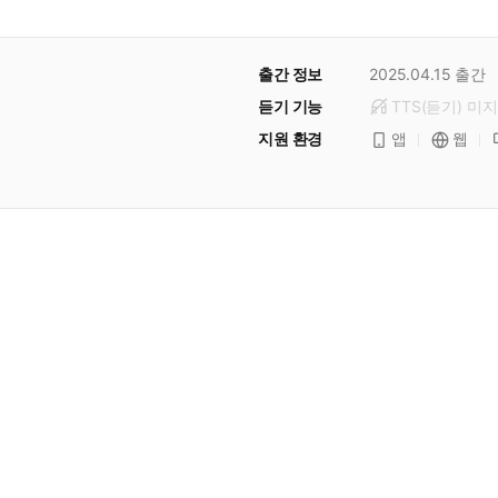
출간 정보
2025.04.15
출간
듣기 기능
TTS(듣기)
미
지
지원 환경
앱
웹