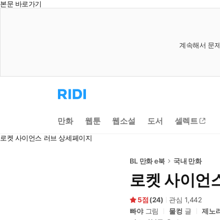
본문 바로가기
계속해서 문제
리
디
홈
으
만화
웹툰
웹소설
도서
셀렉트
로
이
로켓 사이언스 러브 상세페이지
동
BL 만화 e북
국내 만화
로켓 사이언
5
(
24
)
관심
1,442
빠야
그림
물컹
글
제노