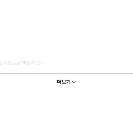
랑이었음을 깨닫게 된다.
만
더보기
나게 된다.
사람.
되찾고 싶은 재이,