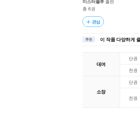
미스터블루
출판
총 6권
관심
이 작품 다양하게 
추천
단권
대여
전권
단권
소장
전권