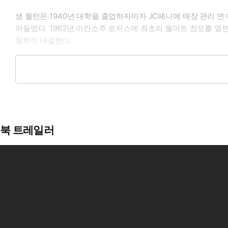
샘 월턴은 1940년 대학을 졸업하자마자 JC페니에 매장 관리 
어들었다. 1962년 아칸소주 로저스에 최초의 월마트 점포를 열면
철학이 내걸렸다.
월마트는 1990년 케이마트를 추월한 데 이어, 1991년 시어스
의 사후 2019년 월마트는 11,368개의 매장을 가진 세계 최대
북 트레일러