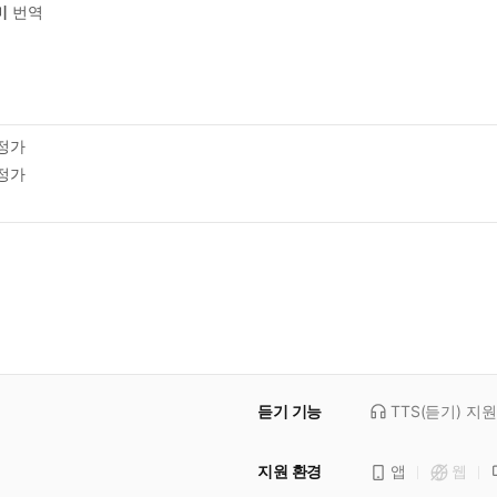
미
번역
정가
정가
듣기 기능
TTS(듣기)
지원
지원 환경
앱
웹