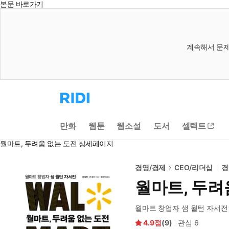
본문 바로가기
계속해서 문제
리
디
홈
으
만화
웹툰
웹소설
도서
셀렉트
로
이
월마트, 두려움 없는 도전 상세페이지
동
경영/경제
CEO/리더십
경
월마트, 두려
월마트 창업자 샘 월턴 자서전
4.9
(
9
)
관심
6