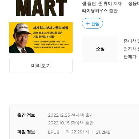
샘 월턴
,
존 휴이
저자
정윤
라이팅하우스
출판
관심
종이책 
소장
전자책 
판매가
미리보기
출간 정보
2022.12.25
전자책 출간
2022.10.15
종이책 출간
파일 정보
약 22.2만 자
EPUB
21.2MB