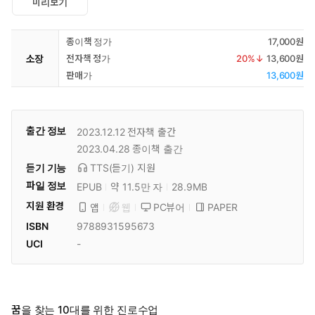
미리보기
종이책 정가
17,000원
소장
전자책 정가
20
%↓
13,600원
판매가
13,600원
출간 정보
2023.12.12
전자책 출간
2023.04.28
종이책 출간
듣기 기능
TTS(듣기)
지원
파일 정보
EPUB
약 11.5만 자
28.9MB
지원 환경
PC뷰어
PAPER
앱
웹
ISBN
9788931595673
UCI
-
꿈을 찾는 10대를 위한 진로수업