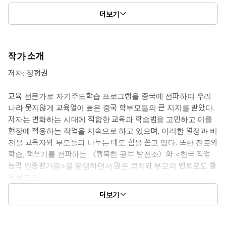
더보기
작가 소개
저자: 정형권
교육 전문가로 자기주도학습 프로그램을 중국에 전파하여 우리
나라 못지않게 교육열이 높은 중국 학부모들의 큰 지지를 받았다.
저자는 변화하는 시대에 적합한 교육과 학습법을 고민하고 이를
현장에 적용하는 작업을 지속으로 하고 있으며, 이러한 열정과 비
전을 교육자와 부모들과 나누는 데도 힘을 쏟고 있다. 또한 진로와
학습, 책쓰기를 전파하는 〈행복한 공부 발전소〉와 <한국 직업
능력 인증평가원>을 운영하면서 많은 코치와 부모의 멘토로도 활
동하고 있
다.
더보기
저서로는 《10대를 위한 자기주도학습 실천노트》, 《10대를 위
한 진로 인문학》, 《자기주도학습 코칭 매뉴얼》, 《자기주도학
습 코칭 프로그램》, 《거꾸로 교실 거꾸로 공부》 등 다수가 있