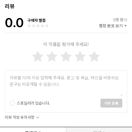
다. 자기주도학습과 관련하여 중국 인민대학출판사에서 《孩子
리뷰
是选手, 家长是教练》이 출간되어 학습코칭 프로그램을 널리 알리
0.0
고 있다.
0
명 평가
구매자 별점
별점 분포 보기
행복한 공부 발전소 https://cafe.naver.com/studyjhk
이 작품을 평가해 주세요!
스포일러가 있습니다.
리뷰 등록
리뷰 작성 유의사항