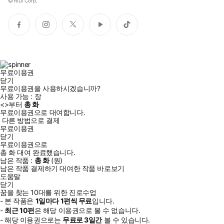
©
RIDI Corp.
페
인
트
유
틱
이
스
위
튜
톡
스
타
터
브
북
그
램
무료이용권
닫기
무료이용권을 사용하시겠습니까?
사용 가능 :
장
<
>부터
총
화
무료이용권으로 대여합니다.
다른 방법으로 결제
무료이용권
닫기
무료이용권으로
총
화
대여 완료했습니다.
남은 작품 :
총
화
(
원)
남은 작품 결제하기
대여한 작품 바로보기
도움말
닫기
꿈을 찾는 10대를 위한 진로수업
- 본 작품은
1일
마다
1
편씩 무료
입니다.
-
최근
10편
은 해당 이용권으로 볼 수 없습니다.
- 해당 이용권으로는
무료로
3일
간
볼 수 있습니다.