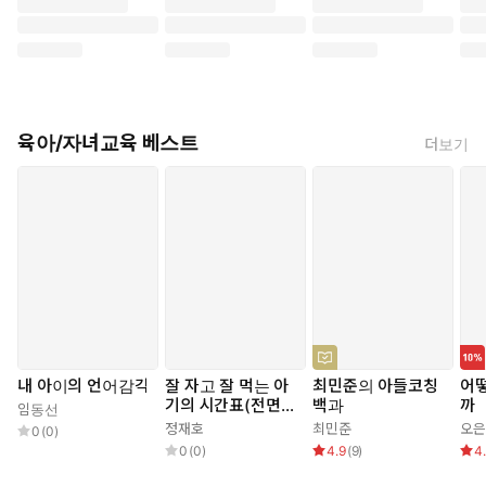
육아/자녀교육 베스트
더보기
내 아이의 언어감각
잘 자고 잘 먹는 아
최민준의 아들코칭
어떻
기의 시간표(전면개
백과
까
임동선
정판)
정재호
최민준
오은
0
(
0
)
0
(
0
)
4.9
(
9
)
4