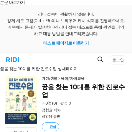
본문 바로가기
인
스
리디 접속이 원활하지 않습니다.
턴
강제 새로 고침(Ctrl + F5)이나 브라우저 캐시 삭제를 진행해주세요.
트
검
계속해서 문제가 발생한다면 리디 접속 테스트를 통해 원인을 파악
색
하고 대응 방법을 안내드리겠습니다.
테스트 페이지로 이동하기
검
리
로그인
색
디
꿈을 찾는 10대를 위한 진로수업 상세페이지
홈
으
로
가정/생활
육아/자녀교육
이
꿈을 찾는 10대를 위한 진로수
동
업
0
(
0
)
관심
0
정형권
저자
성안당
출판
관심