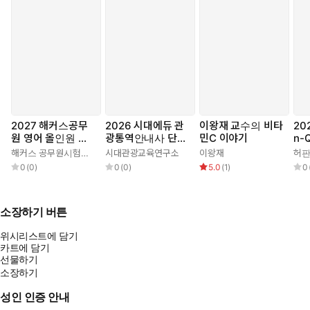
2027 해커스공무
2026 시대에듀 관
이왕재 교수의 비타
20
원 영어 올인원 기
광통역안내사 단기
민C 이야기
n-
본서
완성
능
해커스 공무원시험연구소
시대관광교육연구소
이왕재
허
0
(
0
)
0
(
0
)
5.0
(
1
)
0
소장하기 버튼
위시리스트에 담기
카트에 담기
선물하기
소장하기
성인 인증 안내