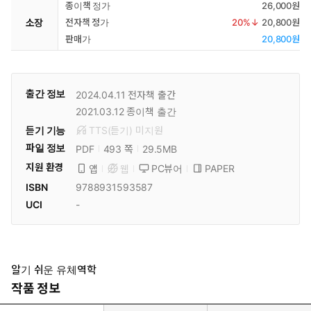
종이책 정가
26,000원
소장
전자책 정가
20
%↓
20,800원
판매가
20,800원
출간 정보
2024.04.11
전자책 출간
2021.03.12
종이책 출간
듣기 기능
TTS(듣기)
미
지원
파일 정보
PDF
29.5MB
493 쪽
지원 환경
PC뷰어
PAPER
앱
웹
ISBN
9788931593587
UCI
-
알기 쉬운 유체역학
작품 정보