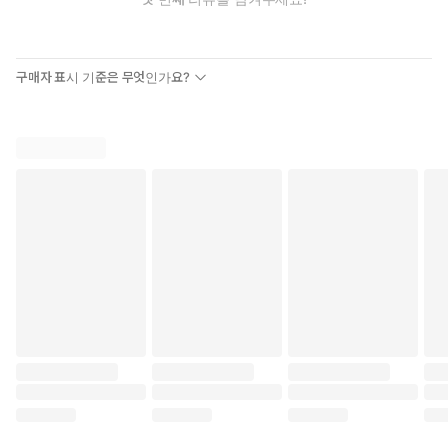
현, 서정대학교 자동차학부 전임교수
• 삼육대학교 카메카트로닉스학과 강사 역임
• 신성대학교 자동차과 겸임교수 역임
구매자 표시 기준은 무엇인가요?
• 법원행정처, 서울중앙지방법원 자동차분야 전문심리위원
• 사단법인 한국자동차튜닝산업협회, NCS 학습모듈(자동차정비,
현장관리) 집필 및 검토 위원
• (사)한국자동차기술인협회 기술 및 사업담당 이사
• (사)한국자동차진단보증협회 자동차진단평가사(1, 2급) 실기시험
평가위원
• (사)자동차환경협회 자동차매연저감장치(배출가스 후처리) 기술
검토위원
<주요 저서>
《알기 쉬운 재료역학》(성안당)
《알기 쉬운 유체역학》(성안당)
《자동차구조학 개론》(동진출판사)
《자동차정비·검사산업기사》(동진출판사)
<자격증>