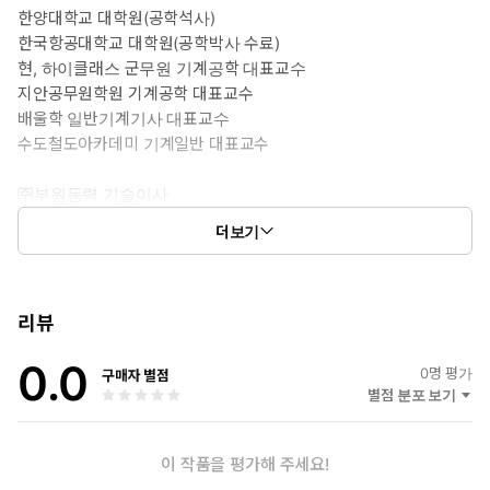
한양대학교 대학원(공학석사)
한국항공대학교 대학원(공학박사 수료)
현, 하이클래스 군무원 기계공학 대표교수
지안공무원학원 기계공학 대표교수
배울학 일반기계기사 대표교수
수도철도아카데미 기계일반 대표교수
㈜부원동력 기술이사
• 고려기계용접기술학원 원장 역임
더보기
• PHK 차량기계융합연구소 기술이사 역임
• 목포과학대학교 자동차과 겸임교수 역임
• 인천대학교 기계과 겸임교수 역임
• 정안기계주식회사 기술이사 역임
리뷰
• ㈜녹스코리아 기술이사 역임
0.0
• 한성냉동기계기술학원 기계분야 공조냉동 대표교수 역임
0
명 평가
구매자 별점
• 수도기술고시학원/덕성기술고시학원 원장 겸 기계 대표교수 역
별점 분포 보기
임
이 작품을 평가해 주세요!
<주요 저서>