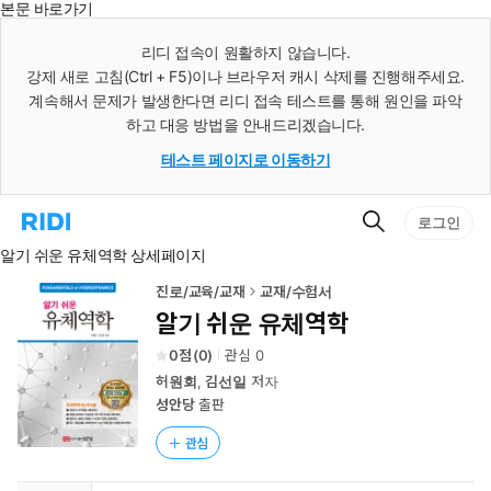
본문 바로가기
인
스
리디 접속이 원활하지 않습니다.
턴
강제 새로 고침(Ctrl + F5)이나 브라우저 캐시 삭제를 진행해주세요.
트
검
계속해서 문제가 발생한다면 리디 접속 테스트를 통해 원인을 파악
색
하고 대응 방법을 안내드리겠습니다.
테스트 페이지로 이동하기
검
리
로그인
색
디
알기 쉬운 유체역학 상세페이지
홈
으
로
진로/교육/교재
교재/수험서
이
알기 쉬운 유체역학
동
0
(
0
)
관심
0
허원회
,
김선일
저자
성안당
출판
관심