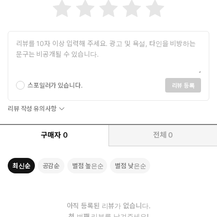
《알기 쉬운 재료역학》(성안당)
《알기 쉬운 열역학》(성안당)
《알기 쉬운 유체역학》(성안당)
《공조냉동기계기사·산업기사(필기)》(성안당)
《공조냉동기계기사(실기)》(성안당)
《에너지관리기사(필기)》(성안당) 외 다수
스포일러가 있습니다.
리뷰 등록
<동영상강의>
리뷰 작성 유의사항
《알기 쉬운 재료역학》
《알기 쉬운 열역학》
구매자
0
전체
0
《알기 쉬운 유체역학》
《에너지관리기사(필기)》
《공조냉동기계기사·산업기사(필기)》
최신순
공감순
별점 높은순
별점 낮은순
《공조냉동기계기사(실기)》
김선일
아직 등록된 리뷰가 없습니다.
서울과학기술대학교 산업대학원 자동차공학전공 석사
첫 번째 리뷰를 남겨주세요!