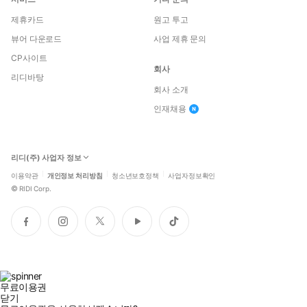
제휴카드
원고 투고
뷰어 다운로드
사업 제휴 문의
CP사이트
회사
리디바탕
회사 소개
인재채용
리디(주) 사업자 정보
이용약관
개인정보 처리방침
청소년보호정책
사업자정보확인
©
RIDI Corp.
페
인
트
유
틱
이
스
위
튜
톡
스
타
터
브
북
그
램
무료이용권
닫기