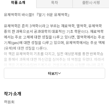
작품 소개
목차
출판사 서평
유체역학의 바이블!! 『알기 쉬운 유체역학』
유체역학은 흔히 3역학이라고 부르는 재료역학, 열역학, 유체역학
중의 한 과목으로서 공과대학의 대표적인 기초 학문이다. 재료역학
에서는 주로 고체에 대한 성질을 다루고 있다면, 열역학에서는 주로
기체(gas)에 대한 성질을 다루고 있으며, 유체역학에서는 주로 액체
(유체)에 대한 성질을 다룬다.
이 책은 유체역학의 기초를 다지고, 실전 예상문제를 통한 반복학습
을 통해서 과목에 대한 자신감을 심어주는 데 역점을 두었다. 따라서
이 책은 기계기사(일반기계기사, 건설기계기사) 시험뿐 아니라 공조
냉동기사, 자동차 검사기사 및 정비기사, 농업기계기사 시험에 공통
더보기
적으로 출제되는 유체역학 과목의 수험서로서 유체역학 과목 시험을
준비하는 수험자, 그리고 공과대학에서 전공과목으로 유체역학 과목
을 공부하는 학생들에게 꼭 필요한 내용만을 상세한 설명과 함께 문
제를 쉽게 해결할 수 있도록 엮었다.
작가 소개
허원회