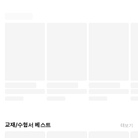
• 차량기술사, 자동차정비기능장, 건설기계정비기능장
<포상>
• 미래창조과학부장관상 수상
• 공군참모총장상 수상
교재/수험서 베스트
더보기