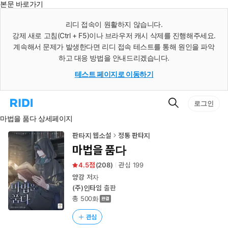
본문 바로가기
인
스
리디 접속이 원활하지 않습니다.
턴
강제 새로 고침(Ctrl + F5)이나 브라우저 캐시 삭제를 진행해주세요.
트
검
계속해서 문제가 발생한다면 리디 접속 테스트를 통해 원인을 파악
색
하고 대응 방법을 안내드리겠습니다.
테스트 페이지로 이동하기
검
리
로그인
색
디
마법을 품다 상세페이지
홈
으
로
판타지 웹소설
정통 판타지
이
마법을 품다
동
4.5
(
208
)
관심
199
양강
저자
(주)인타임
출판
총 500화
관심