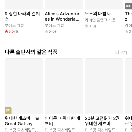
이상한 나라의 앨리
Alice's Adventur
오즈의 마법사
The
스
es in Wonderlan
z
라이먼 프랭크 바움
d
루이스 캐럴
루이스 캐럴
라이
0
(
0
)
5.0
(
1
)
0
(
0
)
0
다른 출판사의 같은 작품
더보기
위대한 개츠비 The
영어문고 위대한 개
20분 고전읽기 2권
위
Great Gatsby
츠비
위대한 개츠비
로 
명작
F. 스콧 피츠제럴드
,
최성애
F. 스콧 피츠제럴드
F. 스콧 피츠제럴드
F.