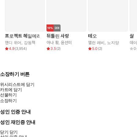
프로젝트 헤일메리
뒤틀린 사랑
테오
살
앤디 위어
,
강동혁
아나 황
,
윤선미
앨런 레비
,
노지양
데이
4.9
(
3,954
)
3.5
(
2
)
5.0
(
2
)
0
소장하기 버튼
위시리스트에 담기
카트에 담기
선물하기
소장하기
성인 인증 안내
성인 재인증 안내
닫기
닫기
성인 인증 안내