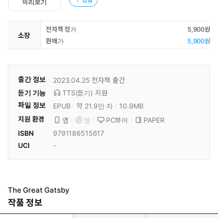
미리보기
전자책 정가
5,900원
소장
판매가
5,900원
출간 정보
2023.04.25
전자책 출간
듣기 기능
TTS(듣기)
지원
파일 정보
EPUB
약 21.9만 자
10.9MB
지원 환경
PC뷰어
PAPER
앱
웹
ISBN
9791186515617
UCI
-
The Great Gatsby
작품 정보