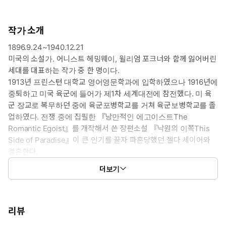
*이 도서는 영어 원문으로 된 도서입니다.
작가 소개
별 볼 일 없는 농부의 아들로 태어난 제임스 개츠는 자신이 꿈꾸
는 모습으로 살기 위해 '제이 개츠비'로 개명한다. 밀주 사업으로
1896.9.24~1940.12.21
엄청난 부를 축적한 개츠비는 매일 밤 수백 명의 인파를 초대해
미국의 소설가. 어니스트 헤밍웨이, 윌리엄 포크너와 함께 잃어버린
호사스러운 파티를 즐긴다. 첫사랑인 데이지를 되찾기 위해 그녀
세대를 대표하는 작가 중 한 명이다.
에게 다시 다가가지만, 돌이킬 수 없는 끔찍한 자동차 사고가 나
1913년 프린스턴 대학교 영어영문학과에 입학하였으나 1916년에
고 마는데….
중퇴하고 미국 육군에 들어가 제1차 세계대전에 참전했다. 미 육
군 장교로 복무하던 중에 육군포병학교를 거쳐 육군보병학교를 졸
업하였다. 전쟁 중에 집필한 『낭만적인 에고이스트The
Romantic Egoist』를 개작해서 쓴 장편소설 『낙원의 이쪽This
Side of Paradise』이 큰 인기를 끌자 파혼당했던 젤다 세이어와
결혼한다.
1922년에 두 번째 장편소설 『아름답고도 저주받은 사람들The
더보기
Beautiful and Damned』을 발표했고, 1925년에는 미국 문학 사
상 최고의 걸작으로 꼽히는 『위대한 개츠비The Great Gatsby』
를 출판했다. 처음에는 큰 반응을 얻지 못했지만 작품이 영화화 되
면서부터 스타 작가로 거듭난다. 이후로도 장편 소설을 쓰고자 했으
리뷰
나 아내 젤다의 정신병이 악화되며 경제적인 이유로 단편 소설을 많