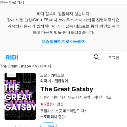
본문 바로가기
인
스
리디 접속이 원활하지 않습니다.
턴
강제 새로 고침(Ctrl + F5)이나 브라우저 캐시 삭제를 진행해주세요.
트
검
계속해서 문제가 발생한다면 리디 접속 테스트를 통해 원인을 파악
색
하고 대응 방법을 안내드리겠습니다.
테스트 페이지로 이동하기
검
리
로그인
색
디
The Great Gatsby 상세페이지
홈
으
로
소설
영미소설
이
외국어
일반영어
동
The Great Gatsby
어른이 되어 다시 읽는 세계 문학 : 위대한 개츠비
5
(
1
)
관심
1
프랜시스 스콧 피츠제럴드
저자
스토리터치
출판
관심