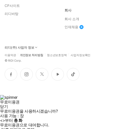
CP사이트
회사
리디바탕
회사 소개
인재채용
리디(주) 사업자 정보
이용약관
개인정보 처리방침
청소년보호정책
사업자정보확인
©
RIDI Corp.
페
인
트
유
틱
이
스
위
튜
톡
스
타
터
브
북
그
램
무료이용권
닫기
무료이용권을 사용하시겠습니까?
사용 가능 :
장
<
>부터
총
화
무료이용권으로 대여합니다.