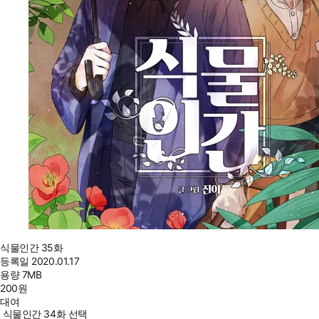
식물인간 35화
등록일
2020.01.17
용량
7MB
200
원
대여
식물인간 34화 선택