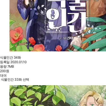
식물인간 34화
등록일
2020.01.10
용량
7MB
200
원
대여
식물인간 33화 선택