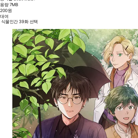
용량
7MB
200
원
대여
식물인간 39화 선택