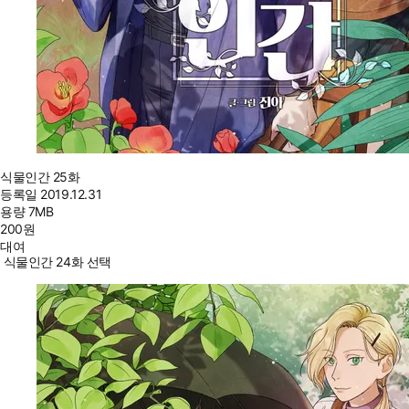
식물인간 25화
등록일
2019.12.31
용량
7MB
200
원
대여
식물인간 24화 선택