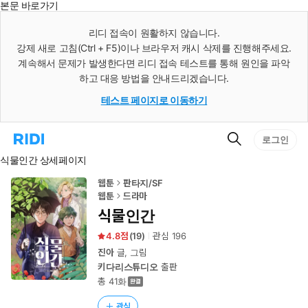
본문 바로가기
인
스
리디 접속이 원활하지 않습니다.
턴
강제 새로 고침(Ctrl + F5)이나 브라우저 캐시 삭제를 진행해주세요.
트
검
계속해서 문제가 발생한다면 리디 접속 테스트를 통해 원인을 파악
색
하고 대응 방법을 안내드리겠습니다.
테스트 페이지로 이동하기
검
리
로그인
색
디
식물인간 상세페이지
홈
으
로
웹툰
판타지/SF
이
웹툰
드라마
동
식물인간
4.8
(
19
)
관심
196
진아
글, 그림
키다리스튜디오
출판
총 41화
관심