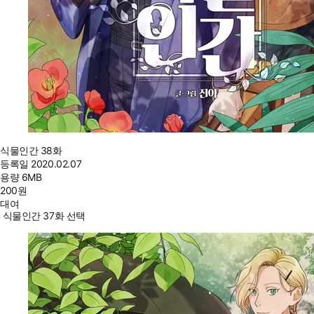
식물인간 38화
등록일
2020.02.07
용량
6MB
200
원
대여
식물인간 37화 선택