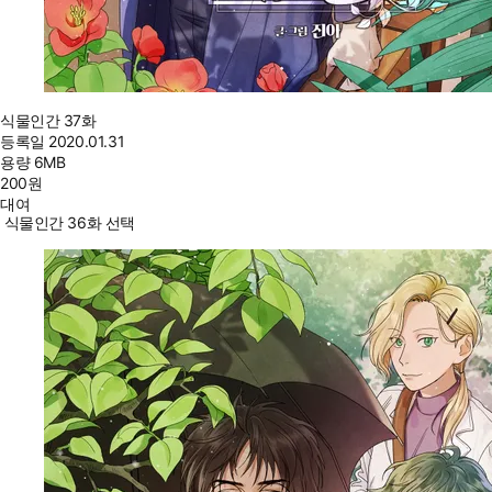
식물인간 37화
등록일
2020.01.31
용량
6MB
200
원
대여
식물인간 36화 선택