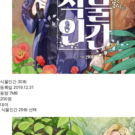
식물인간 30화
등록일
2019.12.31
용량
7MB
200
원
대여
식물인간 29화 선택