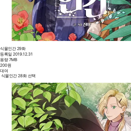
식물인간 29화
등록일
2019.12.31
용량
7MB
200
원
대여
식물인간 28화 선택