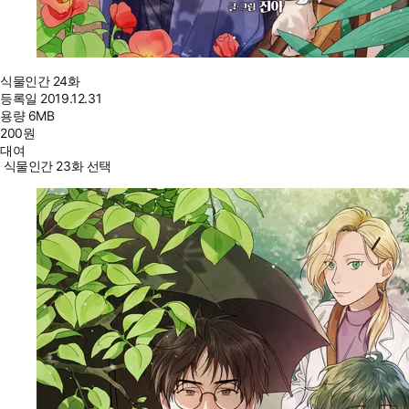
식물인간 24화
등록일
2019.12.31
용량
6MB
200
원
대여
식물인간 23화 선택