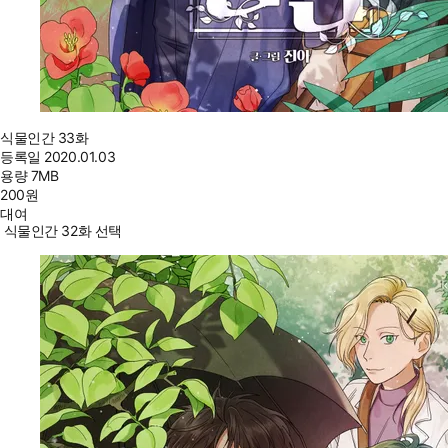
식물인간 33화
등록일
2020.01.03
용량
7MB
200
원
대여
식물인간 32화 선택