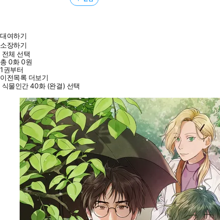
대여하기
소장하기
전체 선택
총
0
화
0원
1권부터
이전목록 더보기
식물인간 40화 (완결) 선택