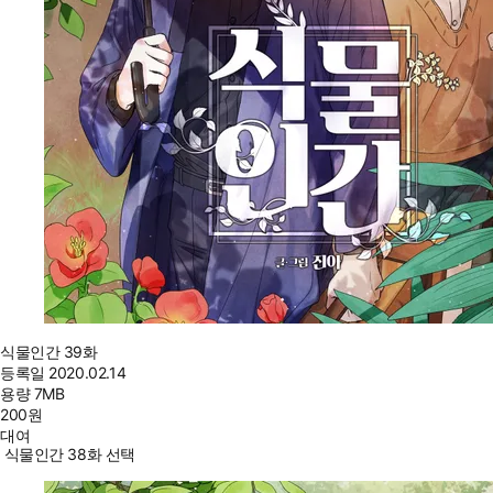
식물인간 39화
등록일
2020.02.14
용량
7MB
200
원
대여
식물인간 38화 선택