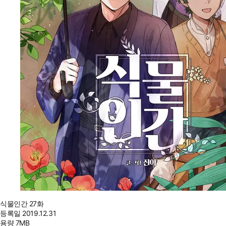
식물인간 27화
등록일
2019.12.31
용량
7MB