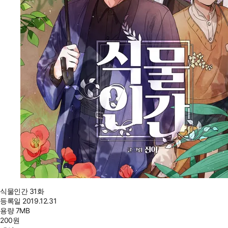
식물인간 31화
등록일
2019.12.31
용량
7MB
200
원