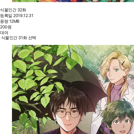
식물인간 32화
등록일
2019.12.31
용량
12MB
200
원
대여
식물인간 31화 선택