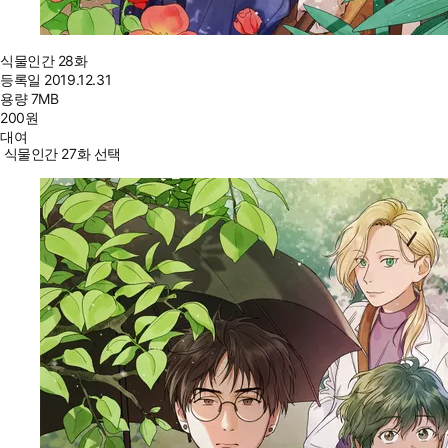
식물인간 28화
등록일
2019.12.31
용량
7MB
200
원
대여
식물인간 27화 선택