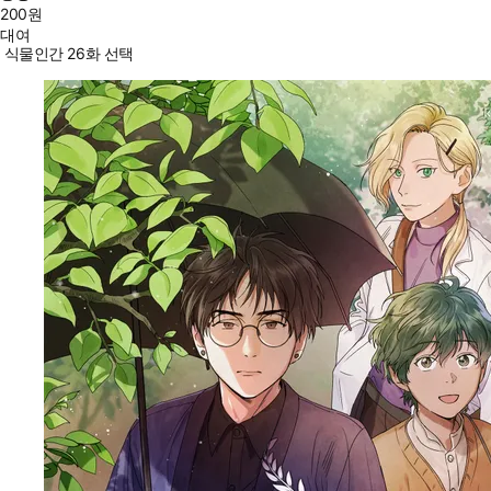
200
원
대여
식물인간 26화 선택