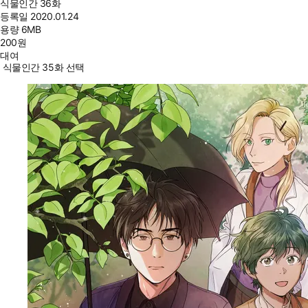
식물인간 36화
등록일
2020.01.24
용량
6MB
200
원
대여
식물인간 35화 선택