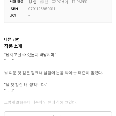
지원 환경
PC뷰어
PAPER
앱
웹
ISBN
9791125850311
UCI
-
나쁜 남편
작품 소개
“남자 꼬실 수 있는지 봐달라며.”
“…….”
덜 여문 것 같은 핑크색 살결에 눈을 박아 둔 태준이 말했다.
“될 것 같긴 해. 생각보다.”
“……!”
그렇게 말하는데 태준의 입 안에 침이 고였다.
“맛도 괜찮고.”