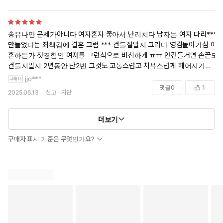
시크 작가님 스티일 좋아하고 이미 단련되신 분들이라면
후회없을 작품 입니다 ㅋ
재밌어요
송유나만 문제가아니다 여자혼자 좋아서 난리치다 남자는 여자 다리***
만들었다는 죄책감에 결혼 그럼 *** 건들질말지 그러다 영감돌아가심 이
혼하든가 첫경험인 여자를 그런식으로 비참하게 ㅠㅠ 안건들거면 손끝도
건들지말지 2년동안 단2번 그것도 고통스럽고 치욕스럽게 헤어지기전에
단한번 제대로 한번하고
jjo***
각방쓰자고하고 냉정하고 차갑고 ***취급에 시집살이에 어디 기댈곳없
댓글
0
1
2025.05.13
신고
차단
이 2년을 피임하라는 소리나 들어가며 살았는데 솔찍히 난 못합칠것같아
요 너무 남자를 쉽게 용서해줬어
더보기
구매자 표시 기준은 무엇인가요?