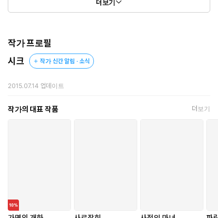
더보기
“……!”
놀란 민주가 고개를 돌려 다시 팔을 움직이기 시작했다.
그러나 태준의 움직임이 더 빨랐다.
작가 프로필
시크
작가 신간 알림 · 소식
“아윽!”
두 팔로 엎드려 고양이 자세를 취하고 있던 그녀가 곧 바닥으로
2015.07.14
업데이트
쓰러졌다. 자신의 셔츠를 쥐고 일어서려다가 맥없이 엎어졌다.
작가의 대표 작품
더보기
“흐읏……!”
신음하며 그녀가 셔츠를 꽉 쥐었다. 놀란 입술이 헉, 하고 벌어졌다.
쪼옥.
츄릅.
“하앙.”
도망치려고 했다. 분명 기었는데 진도가 나가지 않았다. 두 손으로
가면의 개화
사로잡힌
사적인 마녀
파