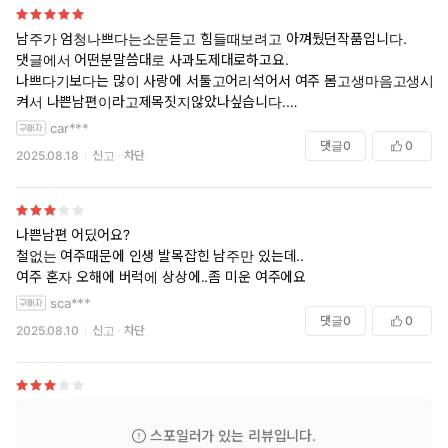
남주가 엄청나쁘다는소문듣고 힘들때보려고 아껴뒀던작품입니다.
댓글에서 어떤분말씀대로 사과도제대로하고요.
나쁘다기보다는 많이 사랑에 서툴고어리석어서 여주 몸고생마음고생시
켜서 나쁜남편이라고제목짓지않았나싶습니다.
저는 진짜 숨막히게 재밌었어요. 설정이 너무 최악이긴했는데(특히여주
car***
장애가~저는 이런키워드아예안보거든요) 오해가 몇년간 너무오래된거라
댓글
0
0
2025.08.18
신고
차단
헐~~하긴했는데 TT그리고 2살 아기가 너무너무사랑럽게표현되서 상상
하몆미소지어지더라구요.시크작가하면뭐 씬이야다들인정하는부분이고
여주다들약간고구마고 올드한신파인것도 인정하지만, 저는 시크작가님
작품이 잘맞나봐요.
나쁜남편 어딨어요?
보는거마다 다엄청재밌었어요. 안맞는작가님은 남들이 아무리재밌다고
철없는 여주때문에 인생 발목잡힌 남주만 있는데..
해서 노력해도 항상 읽덮히거든요! 어쨌든 최고최고!!
여주 혼자 오해에 버럭에 상상에..좀 미운 여주에요
sca***
댓글
0
0
2025.08.10
신고
차단
스포일러가 있는 리뷰입니다.