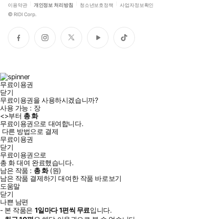
이용약관
개인정보 처리방침
청소년보호정책
사업자정보확인
©
RIDI Corp.
페
인
트
유
틱
이
스
위
튜
톡
스
타
터
브
북
그
램
무료이용권
닫기
무료이용권을 사용하시겠습니까?
사용 가능 :
장
<
>부터
총
화
무료이용권으로 대여합니다.
다른 방법으로 결제
무료이용권
닫기
무료이용권으로
총
화
대여 완료했습니다.
남은 작품 :
총
화
(
원)
남은 작품 결제하기
대여한 작품 바로보기
도움말
닫기
나쁜 남편
- 본 작품은
1일
마다
1
편씩 무료
입니다.