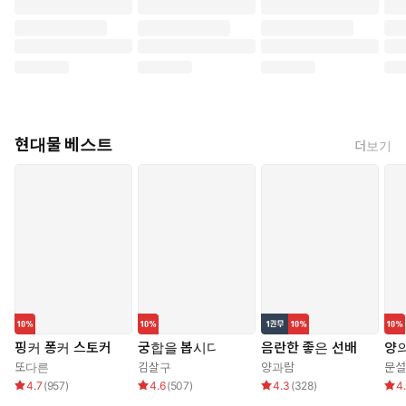
현대물 베스트
더보기
핑커 퐁커 스토커
궁합을 봅시다
음란한 좋은 선배
양의
또다른
김살구
양과람
문설
4.7
(
957
)
4.6
(
507
)
4.3
(
328
)
4