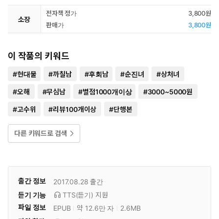
전자책 정가
3,800원
소장
판매가
3,800원
이 작품의 키워드
#
현대물
#
까칠남
#
후회남
#
순진녀
#
상처녀
#
오해
#
무심남
#
별점1000개이상
#
3000~5000원
#
고수위
#
리뷰100개이상
#
단행본
다른 키워드로 검색
출간 정보
2017.08.28
출간
듣기 기능
TTS(듣기)
지원
파일 정보
EPUB
약 12.6만 자
2.6MB