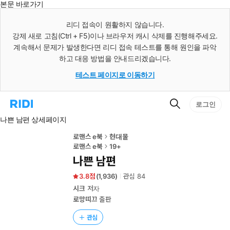
본문 바로가기
인
스
리디 접속이 원활하지 않습니다.
턴
강제 새로 고침(Ctrl + F5)이나 브라우저 캐시 삭제를 진행해주세요.
트
검
계속해서 문제가 발생한다면 리디 접속 테스트를 통해 원인을 파악
색
하고 대응 방법을 안내드리겠습니다.
테스트 페이지로 이동하기
검
리
로그인
색
디
나쁜 남편 상세페이지
홈
으
로
로맨스 e북
현대물
이
로맨스 e북
19+
동
나쁜 남편
3.8
(
1,936
)
관심
84
시크
저자
로망띠끄
출판
관심