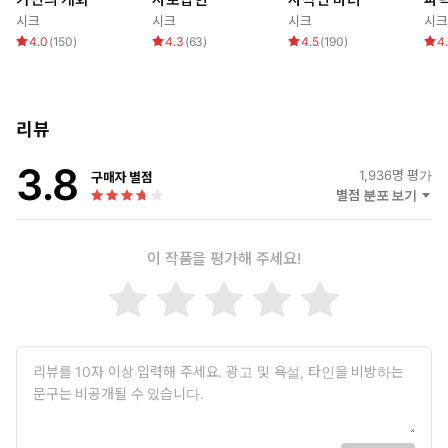
엉덩이를 쥔 그 때문에, 다음으로 움직일 수 없었다.
시크
시크
시크
시크
그가 엉덩이 사이에 얼굴을 박고서 혀를 움직이기 시작하자 민주의
4.0
(
150
)
4.3
(
63
)
4.5
(
190
)
4
몸이 굳어 버렸다. 마취 주사를 맞은 것처럼 그녀는 꼼짝도 할 수가
없었다.
엉덩이 사이를 휘저으며 붉고 예민한 살결에 치덕치덕 달라붙는
혀가 올가미처럼 그녀를 묶어 버렸다. 오싹하게 야릇하고 아찔한
리뷰
느낌에 순식간에 뇌가 줄줄 녹아내렸다. 몸이 유황 불구덩이로
낙하했다.
3.8
1,936
명 평가
구매자 별점
별점 분포 보기
[미리보기]
이 작품을 평가해 주세요!
나는 왜 이 모양일까, 하는 자괴감이 미풍처럼 그녀의 머리카락을
스쳤을 때 태준이 젖은 재킷을 의자에 툭, 걸치며 마침내 그녀를 돌
아보았다.
그토록 연습했음에도 딱딱하게 구는 게 얼음장 위에 맨발을 딛고 서
는 것만큼 어려운 그녀와 다르게 태준의 허옇도록 차가운 시선은 참
으로 익숙하고 세련됐다.
우아하고 품격 있는 타조 깃털처럼 느릿하게 돌아보는 움직임, 그리
고 0.1초쯤의 찰나에도 그는 어쩌면 저렇게 엄숙하고 투명할 수 있