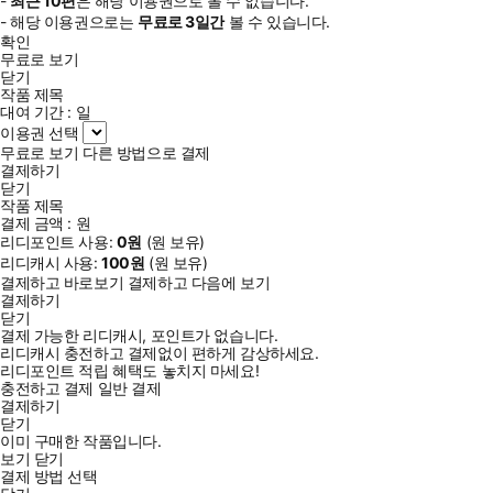
-
최근
10편
은 해당 이용권으로 볼 수 없습니다.
- 해당 이용권으로는
무료로
3일
간
볼 수 있습니다.
확인
무료로 보기
닫기
작품 제목
대여 기간 :
일
이용권 선택
무료로 보기
다른 방법으로 결제
결제하기
닫기
작품 제목
결제 금액 :
원
리디포인트 사용:
0
원
(
원 보유)
리디캐시 사용:
100
원
(
원 보유)
결제하고 바로보기
결제하고 다음에 보기
결제하기
닫기
결제 가능한 리디캐시, 포인트가 없습니다.
리디캐시 충전하고 결제없이 편하게 감상하세요.
리디포인트 적립 혜택도 놓치지 마세요!
충전하고 결제
일반 결제
결제하기
닫기
이미 구매한 작품입니다.
보기
닫기
결제 방법 선택