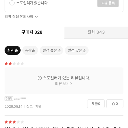
스포일러가 있습니다.
리뷰 등록
을까.
리뷰 작성 유의사항
“이혼해요. 우리.”
다음으로 뱉어진 민주의 목소리가 진공에 갇힌 낙엽처럼 공중에 걸
구매자
328
전체
343
렸다.
진즉에 이 말을 건넸어야 했다.
최신순
공감순
별점 높은순
별점 낮은순
결혼하고 2년이 흐르는 동안, 민주는 그와의 결혼을 후회하고 또
후회했다. 할아버지가 살아 계실 때만 해도 기회는 얼마든지 있었
는데…… 그녀가 얼마나 어리석은 고집을 부렸는지, 할아버지가
조심스레 이 결혼을 말릴 때부터 알았어야 했는데 그걸 모르고 너
무 나댔다.
스포일러가 있는 리뷰입니다.
리뷰 보기
“…….”
asa***
잠시 침묵이 흘렀다.
댓글
0
0
2026.05.14
신고
차단
태준은 신화 속 견고한 대리석 동상처럼 그의 방, 한가운데 서 있
었다.