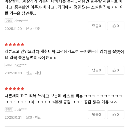
이상한데...이상하게 기분이 나빠지는 문체.. 처음엔 남주랑 시월드로 화
나고..중후반엔 여주가 화나고.. 리디에서 정말 믾은 소설을 접했지만 이
런 기분은 첨인듯...
dew***
댓글
0
0
2025.11.20
신고
차단
리뷰보고 안읽으려다 개취니까 그런생각으로 구매했는데 읽기를 잘했어
요 결국 좋은남편이됐어요ㅎㅎ
hk2***
댓글
0
0
2025.10.31
신고
차단
나쁜새끼 하고 리뷰 쓰려고 보는데 베스트 리뷰 ㅋㅋㅋ ㅋㅋㅋㅋㅋㅋㅋ
ㅋㅋㅋㅋㅋㅋㅋ아 ㅋㅋㅋㅋㅋ완전 공감 ㅋㅋㅋ 공감 많은 이유 ㅇㅈ
sub***
댓글
0
0
2025.10.21
신고
차단