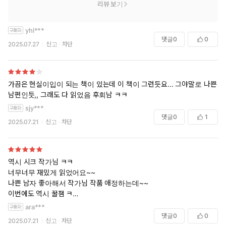
리뷰 보기
yhl***
댓글
0
0
2025.07.27
신고
차단
가끔은 현실이입이 되는 책이 있는데 이 책이 그런듯요... 그야말로 나쁜
남편인듯,, 그래도 다 읽었음 후회남 ㅋㅋ
sjy***
댓글
0
1
2025.07.21
신고
차단
역시 시크 작가님 ㅋㅋ
너무너무 재밌게 읽었어요~~
나쁜 남자 좋아해서 작가님 작품 애정하는데~~
이번에도 역시 꿀잼 ㅋ
여주가 넘 혼자 북치고 장구치고 느낌인데
ara***
남주도 그닥 잘한건 없어서.. (진짜 초중반까지 너무 무감정인..)
댓글
0
0
2025.07.21
신고
차단
서로 약간 쌍방 삽질 느낌도 있어요