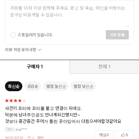
스포일러가 있습니다.
리뷰 등록
리뷰 작성 유의사항
구매자
1
전체
1
최신순
공감순
별점 높은순
별점 낮은순
사건이 꼬리에 꼬리를 물고 연결이 되네요.
덕분에 남녀주인공도 만나게되긴했지만~
것보다 중간중간 주어가 틀린 곳이있어서 다듬으셔야할것같아요
ina***
댓글
0
0
2021.07.12
신고
차단