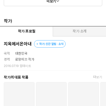
더보기
라고 묻는 선이혁에 그녀는 어이가 없었다.
“뭐, 뭐야? 저 남자…….”
작가
작가 프로필
작가 소개
뺨이라도 한 대 올려붙여야 했는데 왠지 그러지 못했다.
오히려 이혁과 함께 할수록 이상하게 끌렸다. 하룻밤을 같이 보내고
지옥에서온아내
작가 신간 알림 · 소식
나서는 더더욱.
국적
대한민국
그를 취재하면서 그녀는 그것이 용의자가 아닌 자신의 사랑을 찾기
경력
로망띠끄 작가
위한 취재임을 알게되었다.
2016.07.19
업데이트
드디어 취재를 마무리 하면서 마주한 진실, 그리고 찾은 사랑. 과연
작가의 대표 작품
더보기
그녀의 사랑은 누구일까?
#의심스러운 남자, 선이혁. 그런데 이상하게 끌려. #별만 보려고 했