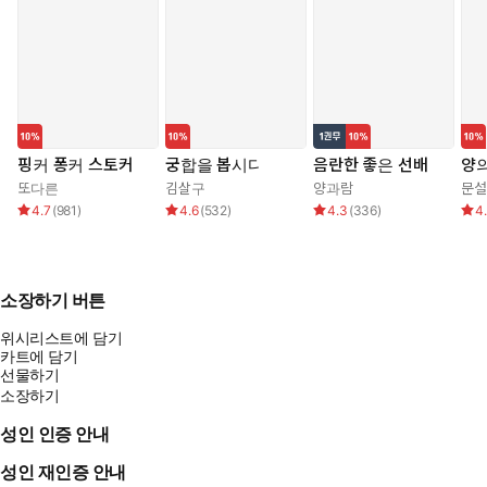
핑커 퐁커 스토커
궁합을 봅시다
음란한 좋은 선배
양의
또다른
김살구
양과람
문설
4.7
(
981
)
4.6
(
532
)
4.3
(
336
)
4
소장하기 버튼
위시리스트에 담기
카트에 담기
선물하기
소장하기
성인 인증 안내
성인 재인증 안내