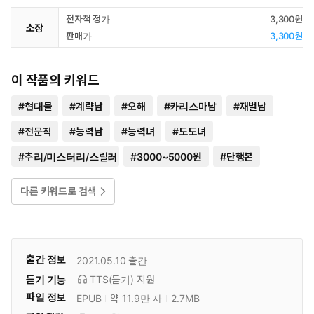
전자책 정가
3,300원
소장
판매가
3,300원
이 작품의 키워드
#
현대물
#
계략남
#
오해
#
카리스마남
#
재벌남
#
전문직
#
능력남
#
능력녀
#
도도녀
#
추리/미스터리/스릴러
#
3000~5000원
#
단행본
다른 키워드로 검색
출간 정보
2021.05.10
출간
듣기 기능
TTS(듣기)
지원
파일 정보
EPUB
약 11.9만 자
2.7MB