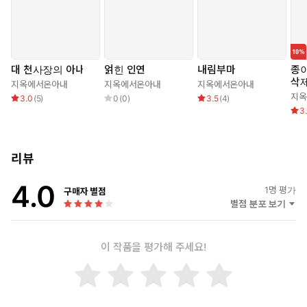
는데 별보다 더 유혹적이야. #정신차려! 교수님의 무죄를 입증해야
해. #입증은 무슨...이 남자의 몸이 날 아무런 생각도 못하게 해. #미
친 거지? 지금 이 남자를 사랑하게 된 거야?
대 천사장의 아내
얽힌 인연
내림부마
종이
삭
지옥에서온아내
지옥에서온아내
지옥에서온아내
지옥
3.0
(
5
)
0
(
0
)
3.5
(
4
)
3
리뷰
4.0
1
명 평가
구매자 별점
별점 분포 보기
이 작품을 평가해 주세요!