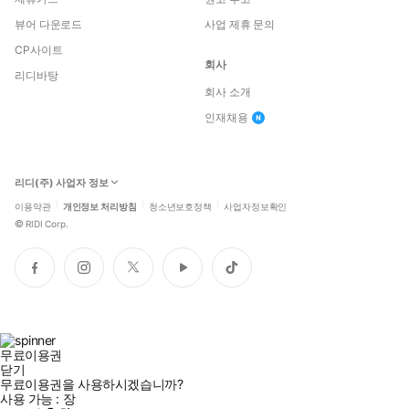
뷰어 다운로드
사업 제휴 문의
CP사이트
회사
리디바탕
회사 소개
인재채용
리디(주) 사업자 정보
이용약관
개인정보 처리방침
청소년보호정책
사업자정보확인
©
RIDI Corp.
페
인
트
유
틱
이
스
위
튜
톡
스
타
터
브
북
그
램
무료이용권
닫기
무료이용권을 사용하시겠습니까?
사용 가능 :
장