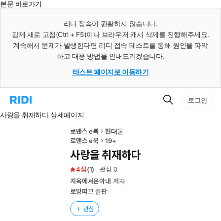
본문 바로가기
인
스
리디 접속이 원활하지 않습니다.
턴
강제 새로 고침(Ctrl + F5)이나 브라우저 캐시 삭제를 진행해주세요.
트
검
계속해서 문제가 발생한다면 리디 접속 테스트를 통해 원인을 파악
색
하고 대응 방법을 안내드리겠습니다.
테스트 페이지로 이동하기
검
리
로그인
색
디
사랑을 취재하다 상세페이지
홈
으
로
로맨스 e북
현대물
이
로맨스 e북
19+
동
사랑을 취재하다
4
(
1
)
관심
0
지옥에서온아내
저자
로망띠끄
출판
관심