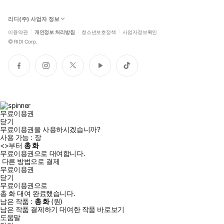
리디(주) 사업자 정보
이용약관
개인정보 처리방침
청소년보호정책
사업자정보확인
©
RIDI Corp.
페
인
트
유
틱
이
스
위
튜
톡
스
타
터
브
북
그
램
무료이용권
닫기
무료이용권을 사용하시겠습니까?
사용 가능 :
장
<
>부터
총
화
무료이용권으로 대여합니다.
다른 방법으로 결제
무료이용권
닫기
무료이용권으로
총
화
대여 완료했습니다.
남은 작품 :
총
화
(
원)
남은 작품 결제하기
대여한 작품 바로보기
도움말