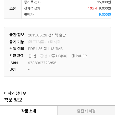
종이책 정가
15,000원
소장
전자책 정가
40
%↓
9,000원
판매가
9,000원
출간 정보
2015.05.26
전자책 출간
듣기 기능
TTS(듣기)
미
지원
파일 정보
PDF
13.7MB
36 쪽
지원 환경
PC뷰어
PAPER
앱
웹
ISBN
9788997728855
UCI
-
어치와 참나무
작품 정보
작품 소개
출판사 서평