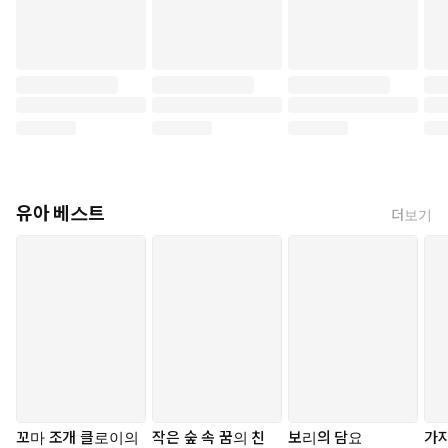
유아 베스트
더보기
꼬마 조개 클로이의
작은 숲 속 꿈의 친
보리의 담요
가지