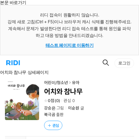
본문 바로가기
인
스
리디 접속이 원활하지 않습니다.
턴
강제 새로 고침(Ctrl + F5)이나 브라우저 캐시 삭제를 진행해주세요.
트
검
계속해서 문제가 발생한다면 리디 접속 테스트를 통해 원인을 파악
색
하고 대응 방법을 안내드리겠습니다.
테스트 페이지로 이동하기
검
리
로그인
색
디
어치와 참나무 상세페이지
홈
으
로
어린이/청소년
유아
이
어치와 참나무
동
0
(
0
)
관심
0
강승은
그림
이순원
글
북극곰
출판
관심