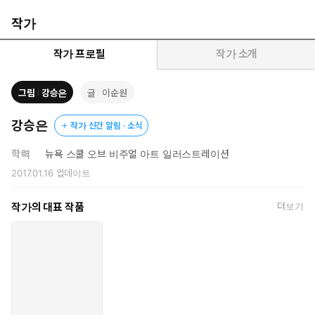
나무 숲을 길러내는 놀라운 자연의 섭리를 보여주는 그림책입니다.
그림을 그린 강승은 작가는 세밀한 묘사와 유머러스한 표현으로 이
작가
야기의 감동을 두 배로 만들었습니다. 독자들은 『어치와 참나무』
를 읽으며 어치의 친구가 되어 참나무 숲을 길러내는 놀라운 체험을
작가 프로필
작가 소개
하게 될 것입니다.
그림
강승은
글
이순원
강승은
작가 신간 알림 · 소식
학력
뉴욕 스쿨 오브 비주얼 아트 일러스트레이션
2017.01.16
업데이트
작가의 대표 작품
더보기