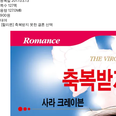
등록일
2017.03.13
쪽수
127쪽
용량
127.0MB
900
원
대여
[할리퀸] 축복받지 못한 결혼 선택