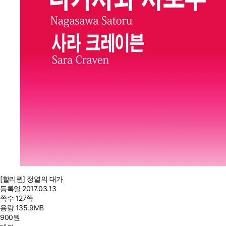
[할리퀸] 정열의 대가
등록일
2017.03.13
쪽수
127쪽
용량
135.9MB
900
원