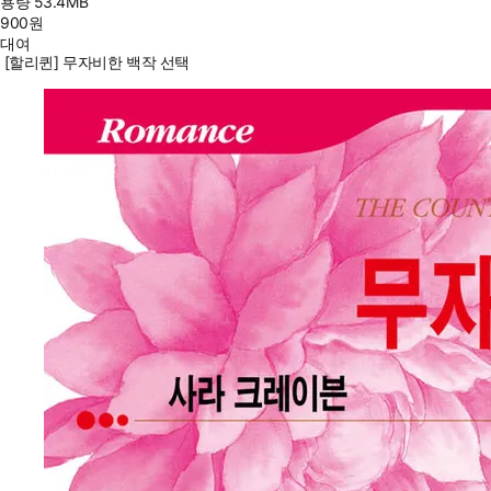
용량
53.4MB
900
원
대여
[할리퀸] 무자비한 백작 선택