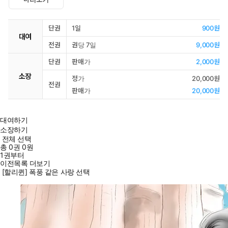
단권
1일
900원
대여
전권
권당 7일
9,000원
단권
판매가
2,000원
소장
정가
20,000원
전권
판매가
20,000원
대여하기
소장하기
전체 선택
총
0
권
0원
1권부터
이전목록 더보기
[할리퀸] 폭풍 같은 사랑 선택