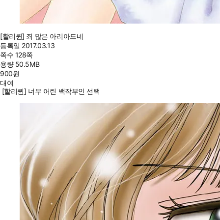
[할리퀸] 죄 많은 아리아드네
등록일
2017.03.13
쪽수
128쪽
용량
50.5MB
900
원
대여
[할리퀸] 너무 어린 백작부인 선택