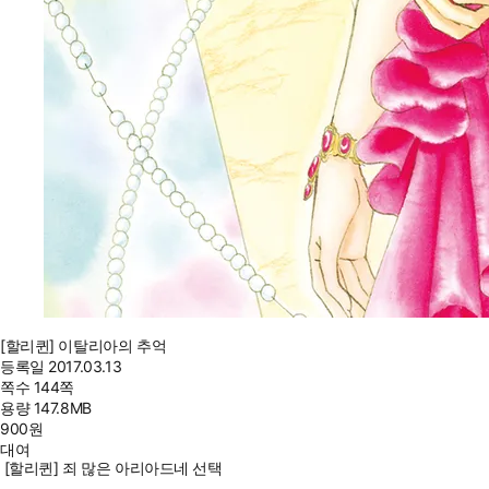
[할리퀸] 이탈리아의 추억
등록일
2017.03.13
쪽수
144쪽
용량
147.8MB
900
원
대여
[할리퀸] 죄 많은 아리아드네 선택