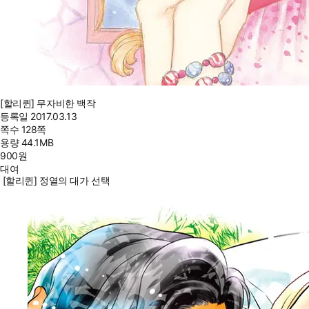
[할리퀸] 무자비한 백작
등록일
2017.03.13
쪽수
128쪽
용량
44.1MB
900
원
대여
[할리퀸] 정열의 대가 선택