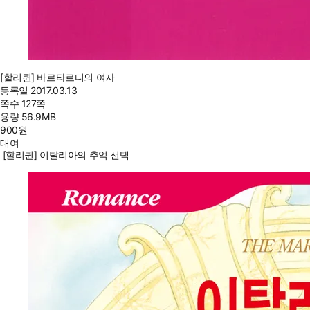
[할리퀸] 바르타르디의 여자
등록일
2017.03.13
쪽수
127쪽
용량
56.9MB
900
원
대여
[할리퀸] 이탈리아의 추억 선택