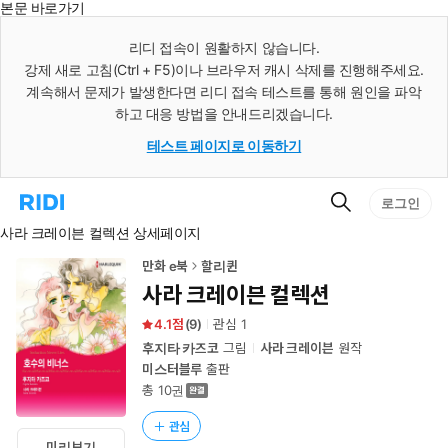
본문 바로가기
인
스
리디 접속이 원활하지 않습니다.
턴
강제 새로 고침(Ctrl + F5)이나 브라우저 캐시 삭제를 진행해주세요.
트
검
계속해서 문제가 발생한다면 리디 접속 테스트를 통해 원인을 파악
색
하고 대응 방법을 안내드리겠습니다.
테스트 페이지로 이동하기
검
리
로그인
색
디
사라 크레이븐 컬렉션 상세페이지
홈
으
로
만화 e북
할리퀸
이
사라 크레이븐 컬렉션
동
4.1
(
9
)
관심
1
후지타 카즈코
그림
사라 크레이븐
원작
미스터블루
출판
총 10권
관심
미리보기