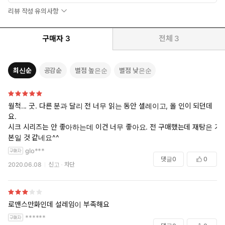
리뷰 작성 유의사항
구매자
3
전체
3
최신순
공감순
별점 높은순
별점 낮은순
월척... 굿. 다른 분과 달리 전 너무 읽는 동안 셀레이고, 올 인이 되던데
요.
시크 시리즈는 안 좋아하는데 이건 너무 좋아요. 전 구매했는데 재탕은 기
본일 것 같네요^^
glo***
댓글
0
0
2020.06.08
신고
차단
로맨스만화인데 설레임이 부족해요
******