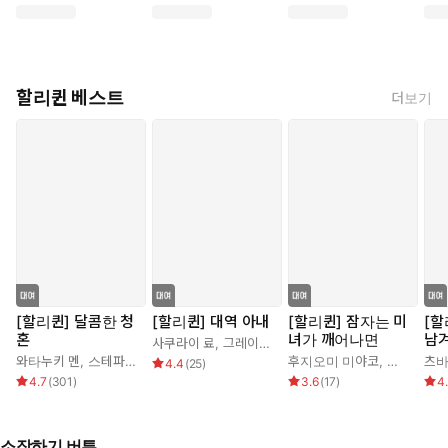
할리퀸 베스트
더보기
[할리퀸] 달콤한 청
[할리퀸] 대역 아내
[할리퀸] 잠자는 미
[할
혼
녀가 깨어나면
남
사쿠라이 료
,
그레이스 그린
와타누키 멘
,
스테파니 로렌스
후지오미 미야코
,
조안 엘리
츠바
4.4
(
25
)
4.7
(
301
)
3.6
(
17
)
4
소장하기 버튼