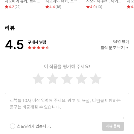
시오미야 유키
,
트리시 머레이
시오미야 유키
,
조스 우드
시오미야 유키
,
아네트 브로드릭
시오
4.2
(
22
)
4.4
(
18
)
4.0
(
10
)
4
리뷰
4.5
54
명 평가
구매자 별점
별점 분포 보기
이 작품을 평가해 주세요!
스포일러가 있습니다.
리뷰 등록