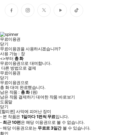
페
인
트
유
틱
이
스
위
튜
톡
스
타
터
브
북
그
램
무료이용권
닫기
무료이용권을 사용하시겠습니까?
사용 가능 :
장
<
>부터
총
화
무료이용권으로 대여합니다.
다른 방법으로 결제
무료이용권
닫기
무료이용권으로
총
화
대여 완료했습니다.
남은 작품 :
총
화
(
원)
남은 작품 결제하기
대여한 작품 바로보기
도움말
닫기
[할리퀸] 사막에 피어난 장미
- 본 작품은
1일
마다
1
편씩 무료
입니다.
-
최근
10편
은 해당 이용권으로 볼 수 없습니다.
- 해당 이용권으로는
무료로
3일
간
볼 수 있습니다.
확인