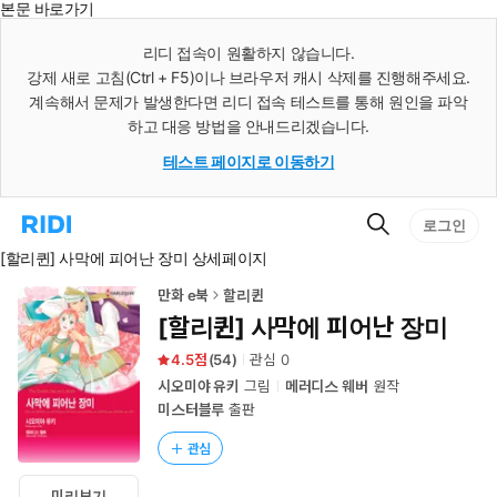
본문 바로가기
인
스
리디 접속이 원활하지 않습니다.
턴
강제 새로 고침(Ctrl + F5)이나 브라우저 캐시 삭제를 진행해주세요.
트
검
계속해서 문제가 발생한다면 리디 접속 테스트를 통해 원인을 파악
색
하고 대응 방법을 안내드리겠습니다.
테스트 페이지로 이동하기
검
리
로그인
색
디
[할리퀸] 사막에 피어난 장미 상세페이지
홈
으
로
만화 e북
할리퀸
이
[할리퀸] 사막에 피어난 장미
동
4.5
(
54
)
관심
0
시오미야 유키
그림
메러디스 웨버
원작
미스터블루
출판
관심
미리보기