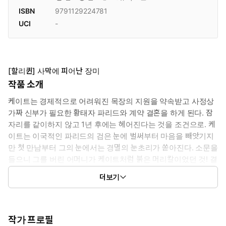
ISBN
9791129224781
UCI
-
[할리퀸] 사막에 피어난 장미
작품 소개
케이트는 경제적으로 어려워진 목장의 지원을 약속받고 사정상
가짜 신부가 필요한 황태자 파리드와 계약 결혼을 하게 된다. 잠
자리를 같이하지 않고 1년 후에는 헤어진다는 것을 조건으로. 케
이트는 이국적인 파리드의 검은 눈에 벌써부터 마음을 빼앗기지
만 첫 만남부터 그의 눈에서는 경멸의 눈초리가 쏟아진다. 소문을
들으니 그를 버린 어머니가 케이트처럼 붉은 머리칼이었던 것! 결
코 그에게 사랑받을 수 없는 상황…. 그렇게 가슴속에 연모의 마
더보기
음을 숨긴 채 가짜 결혼생활은 시작되고 마는데!!
작가 프로필