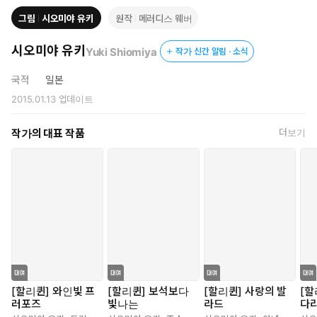
그림
시오미야 유키
원작
메러디스 웨버
시오미야 유키
Yuki Shiomiya
작가 신간 알림 · 소식
국적
일본
2015.01.13
업데이트
작가의 대표 작품
더보기
[할리퀸] 와인빛 프
[할리퀸] 보석보다
[할리퀸] 사랑의 발
[할
러포즈
빛나는
라드
다