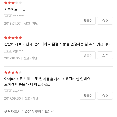
지루해요,,,,,,,,,,,
******
댓글
0
0
2018.01.07
신고
차단
잔잔하게 매끄럽게 전개되네요 점점 사랑을 인정하는 남주가 멋집니다
cgr***
댓글
0
2
2017.10.05
신고
차단
아이라고 못 느끼고 못 알아들을거라고 생각하면 안돼요..
오히려 어른보다 더 예민하죠..
ina***
댓글
0
0
2017.09.30
신고
차단
구매자 표시 기준은 무엇인가요?