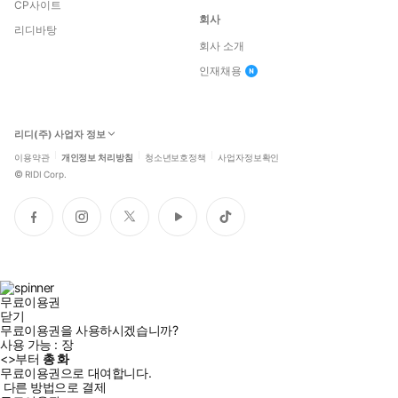
CP사이트
회사
리디바탕
회사 소개
인재채용
리디(주) 사업자 정보
이용약관
개인정보 처리방침
청소년보호정책
사업자정보확인
©
RIDI Corp.
페
인
트
유
틱
이
스
위
튜
톡
스
타
터
브
북
그
램
무료이용권
닫기
무료이용권을 사용하시겠습니까?
사용 가능 :
장
<
>부터
총
화
무료이용권으로 대여합니다.
다른 방법으로 결제