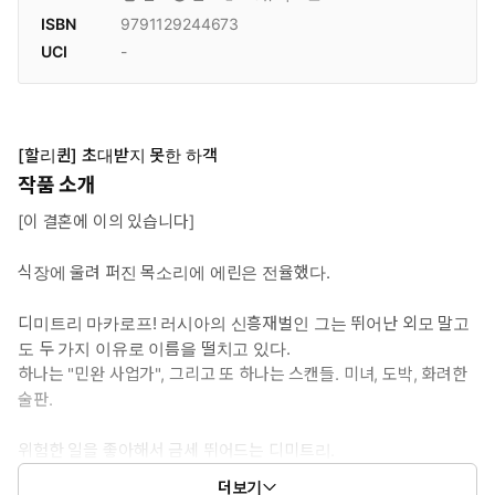
ISBN
9791129244673
UCI
-
[할리퀸] 초대받지 못한 하객
작품 소개
[이 결혼에 이의 있습니다]
식장에 울려 퍼진 목소리에 에린은 전율했다.
디미트리 마카로프! 러시아의 신흥재벌인 그는 뛰어난 외모 말고
도 두 가지 이유로 이름을 떨치고 있다.
하나는 "민완 사업가", 그리고 또 하나는 스캔들. 미녀, 도박, 화려한
술판.
위험한 일을 좋아해서 금세 뛰어드는 디미트리.
에린은 오래전 비서의 신분으로 보스인 그와 하룻밤을 보냈다.
더보기