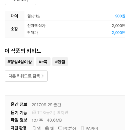
대여
권당 1일
900원
전자책 정가
2,000원
소장
판매가
2,000원
이 작품의 키워드
#
평점4점이상
#
e북
#
완결
다른 키워드로 검색
출간 정보
2017.09.29
출간
듣기 기능
TTS(듣기)
미
지원
파일 정보
40.6MB
127 쪽
지원 환경
PC뷰어
PAPER
앱
웹