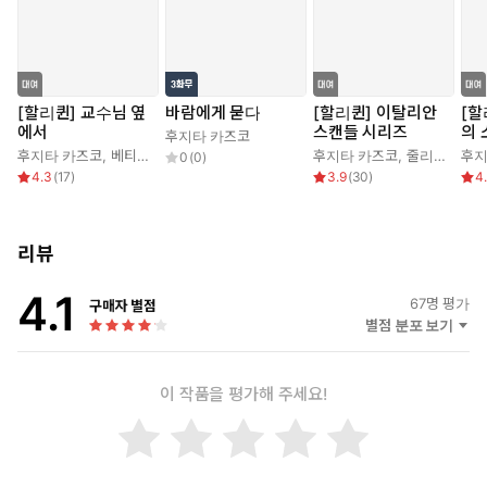
[할리퀸] 교수님 옆
바람에게 묻다
[할리퀸] 이탈리안
[할
에서
스캔들 시리즈
의 
후지타 카즈코
후지타 카즈코
,
베티 닐스
후지타 카즈코
,
줄리아 제임스
후지
0
(
0
)
4.3
(
17
)
3.9
(
30
)
4
리뷰
4.1
67
명 평가
구매자 별점
별점 분포 보기
이 작품을 평가해 주세요!