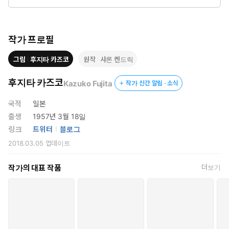
인생 최대의 실수라고 말한 그에게 임신 사실을 알리지 않고 모습을
감췄지만, 설마 7년 후 결혼식에 나타나다니...!
작가 프로필
그림
후지타 카즈코
원작
샤론 켄드릭
후지타 카즈코
Kazuko Fujita
작가 신간 알림 · 소식
국적
일본
출생
1957년 3월 18일
링크
트위터
블로그
2018.03.05
업데이트
작가의 대표 작품
더보기