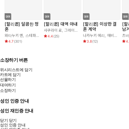
[할리퀸] 달콤한 청
[할리퀸] 대역 아내
[할리퀸] 이상한 결
[할
혼
혼 계약
남
사쿠라이 료
,
그레이스 그린
와타누키 멘
,
스테파니 로렌스
나카누키 에리
,
애비 그린
츠바
4.4
(
25
)
4.7
(
301
)
3.8
(
12
)
4
소장하기 버튼
위시리스트에 담기
카트에 담기
선물하기
대여하기
소장하기
성인 인증 안내
성인 재인증 안내
닫기
닫기
성인 인증 안내