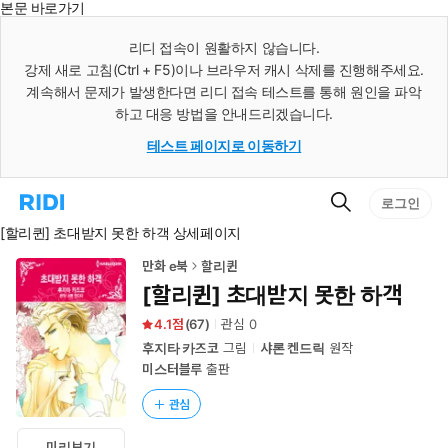
본문 바로가기
인
스
리디 접속이 원활하지 않습니다.
턴
강제 새로 고침(Ctrl + F5)이나 브라우저 캐시 삭제를 진행해주세요.
트
검
계속해서 문제가 발생한다면 리디 접속 테스트를 통해 원인을 파악
색
하고 대응 방법을 안내드리겠습니다.
테스트 페이지로 이동하기
검
리
로그인
색
디
[할리퀸] 초대받지 못한 하객 상세페이지
홈
으
로
만화 e북
할리퀸
이
[할리퀸] 초대받지 못한 하객
동
4.1
(
67
)
관심
0
후지타 카즈코
그림
샤론 켄드릭
원작
미스터블루
출판
관심
미리보기