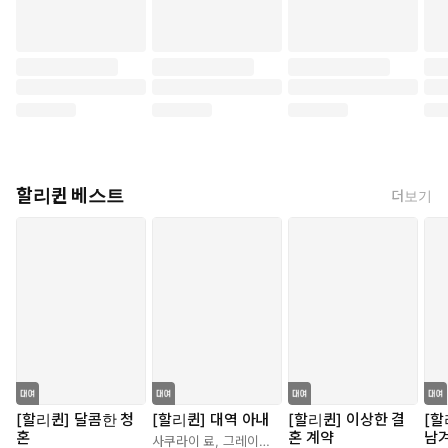
할리퀸 베스트
더보기
[할리퀸] 달콤한 청
[할리퀸] 대역 아내
[할리퀸] 이상한 결
[할
혼
혼 계약
남
사쿠라이 료
,
그레이스 그린