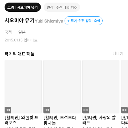
그림
시오미야 유키
원작
수잔 네이피어
시오미야 유키
Yuki Shiomiya
작가 신간 알림 · 소식
국적
일본
2015.01.13
업데이트
작가의 대표 작품
더보기
[할리퀸] 와인빛 프
[할리퀸] 보석보다
[할리퀸] 사랑의 발
[할
러포즈
빛나는
라드
다