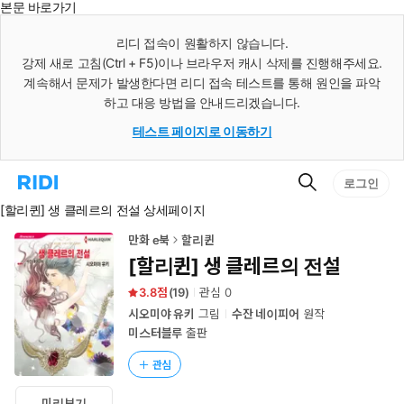
본문 바로가기
인
스
리디 접속이 원활하지 않습니다.
턴
강제 새로 고침(Ctrl + F5)이나 브라우저 캐시 삭제를 진행해주세요.
트
검
계속해서 문제가 발생한다면 리디 접속 테스트를 통해 원인을 파악
색
하고 대응 방법을 안내드리겠습니다.
테스트 페이지로 이동하기
검
리
로그인
색
디
[할리퀸] 생 클레르의 전설 상세페이지
홈
으
로
만화 e북
할리퀸
이
[할리퀸] 생 클레르의 전설
동
3.8
(
19
)
관심
0
시오미야 유키
그림
수잔 네이피어
원작
미스터블루
출판
관심
미리보기