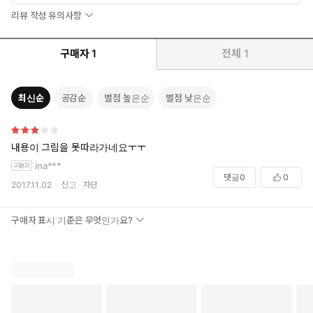
리뷰 작성 유의사항
구매자
1
전체
1
최신순
공감순
별점 높은순
별점 낮은순
내용이 그림을 못따라가네요ㅜㅜ
ina***
댓글
0
0
2017.11.02
신고
차단
구매자 표시 기준은 무엇인가요?