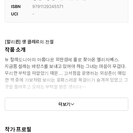
ISBN
9791129245571
UCI
-
[할리퀸] 생 클레르의 전설
작품 소개
뉴 칼레도니아의 아름다운 외딴섬에 홀로 찾아온 엘리자베스.
지금쯤 설레는 바캉스를 보내고 있어야 하는 그녀는 마음이 무겁다.
무리한 부탁을 떠맡았기 때문…. 고서점을 운영하는 외삼촌이 매입
한 책 중에 가보처럼 보이는 호화스러운 목걸이가 숨겨져 있었고 그
것을 돌려주고 오라는 부탁을 받은 것이다─
"넌 왜 생 클레르 저택에 관심을 가지는 거지?" 호텔 지배인 자크
더보기
는 이렇게 말하며 그녀를 필요 이상으로 자꾸 따라다니는데…!
작가 프로필