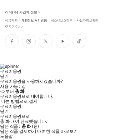
리디(주) 사업자 정보
이용약관
개인정보 처리방침
청소년보호정책
사업자정보확인
©
RIDI Corp.
페
인
트
유
틱
이
스
위
튜
톡
스
타
터
브
북
그
램
무료이용권
닫기
무료이용권을 사용하시겠습니까?
사용 가능 :
장
<
>부터
총
화
무료이용권으로 대여합니다.
다른 방법으로 결제
무료이용권
닫기
무료이용권으로
총
화
대여 완료했습니다.
남은 작품 :
총
화
(
원)
남은 작품 결제하기
대여한 작품 바로보기
도움말