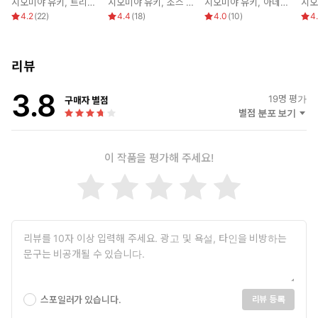
시오미야 유키
,
트리시 머레이
시오미야 유키
,
조스 우드
시오미야 유키
,
아네트 브로드릭
시오
4.2
(
22
)
4.4
(
18
)
4.0
(
10
)
4
리뷰
3.8
19
명 평가
구매자 별점
별점 분포 보기
이 작품을 평가해 주세요!
스포일러가 있습니다.
리뷰 등록