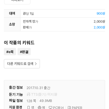
대여
권당 1일
900원
전자책 정가
2,000원
소장
판매가
2,000원
이 작품의 키워드
#
e북
#
완결
다른 키워드로 검색
출간 정보
2017.10.31
출간
듣기 기능
TTS(듣기)
미
지원
파일 정보
49.9MB
128 쪽
지원 환경
PC뷰어
PAPER
앱
웹