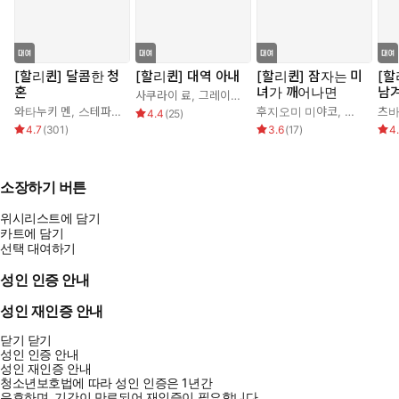
[할리퀸] 달콤한 청
[할리퀸] 대역 아내
[할리퀸] 잠자는 미
[할
혼
녀가 깨어나면
남
사쿠라이 료
,
그레이스 그린
와타누키 멘
,
스테파니 로렌스
후지오미 미야코
,
조안 엘리
츠바
4.4
(
25
)
4.7
(
301
)
3.6
(
17
)
4
소장하기 버튼
위시리스트에 담기
카트에 담기
선택 대여하기
성인 인증 안내
성인 재인증 안내
닫기
닫기
성인 인증 안내
성인 재인증 안내
청소년보호법에 따라 성인 인증은 1년간
유효하며, 기간이 만료되어 재인증이 필요합니다.