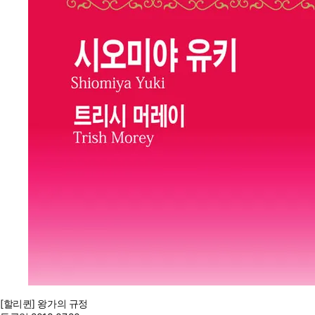
[할리퀸] 왕가의 규정