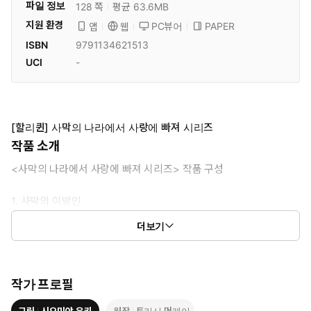
파일 정보
128 쪽
평균 63.6MB
지원 환경
PC뷰어
PAPER
앱
웹
ISBN
9791134621513
UCI
-
[할리퀸] 사막의 나라에서 사랑에 빠져 시리즈
작품 소개
<사막의 나라에서 사랑에 빠져 시리즈> 작품 구성
1. 사막의 이방인
2. 시크의 마지막 내기
더보기
3. 왕가의 규정
작가 프로필