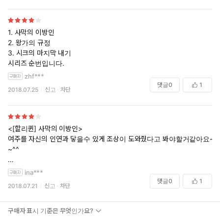
1. 사막의 이방인
2. 왕가의 규정
3. 시크의 마지막 내기
시리즈 순번입니다.
zhf***
댓글
0
1
2018.07.25
신고
차단
<[할리퀸] 사막의 이방인>
여주를 자신의 인연과 닿을수 있게 조상이 도와줬다고 봐야할거같아요~
~^^
<[할리퀸] 시크의 마지막 내기>
ina***
에잇, 남주야..
댓글
0
1
2018.07.21
신고
차단
아무리 성에 무지하다고해도 그렇게 바로 아이를 낳을수가 있으려고?
<[할리퀸] 왕가의 규정>
구매자 표시 기준은 무엇인가요?