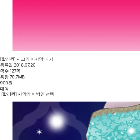
[할리퀸] 시크의 마지막 내기
등록일
2018.07.20
쪽수
127쪽
용량
70.7MB
900
원
대여
[할리퀸] 사막의 이방인 선택