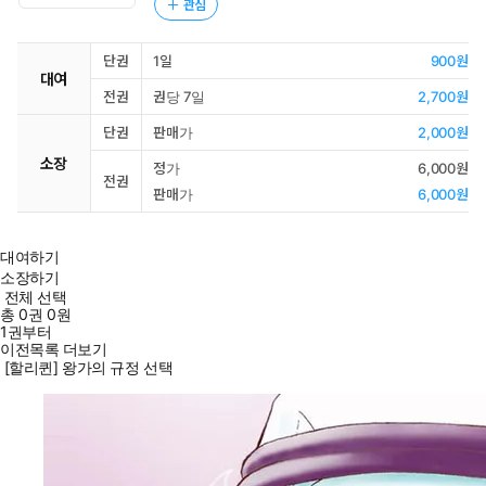
관심
단권
1일
900원
대여
전권
권당 7일
2,700원
단권
판매가
2,000원
소장
정가
6,000원
전권
판매가
6,000원
대여하기
소장하기
전체 선택
총
0
권
0원
1권부터
이전목록 더보기
[할리퀸] 왕가의 규정 선택