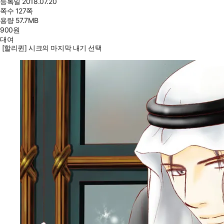
등록일
2018.07.20
쪽수
127쪽
용량
57.7MB
900
원
대여
[할리퀸] 시크의 마지막 내기 선택