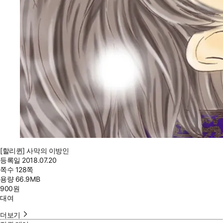
[할리퀸] 사막의 이방인
등록일
2018.07.20
쪽수
128쪽
용량
66.9MB
900
원
대여
더보기