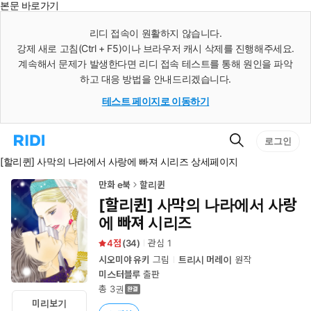
본문 바로가기
인
스
리디 접속이 원활하지 않습니다.
턴
강제 새로 고침(Ctrl + F5)이나 브라우저 캐시 삭제를 진행해주세요.
트
검
계속해서 문제가 발생한다면 리디 접속 테스트를 통해 원인을 파악
색
하고 대응 방법을 안내드리겠습니다.
테스트 페이지로 이동하기
검
리
로그인
색
디
[할리퀸] 사막의 나라에서 사랑에 빠져 시리즈 상세페이지
홈
으
로
만화 e북
할리퀸
이
[할리퀸] 사막의 나라에서 사랑
동
에 빠져 시리즈
4
(
34
)
관심
1
시오미야 유키
그림
트리시 머레이
원작
미스터블루
출판
총 3권
미리보기