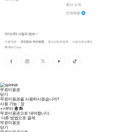
회사 소개
인재채용
리디(주) 사업자 정보
이용약관
개인정보 처리방침
청소년보호정책
사업자정보확인
©
RIDI Corp.
페
인
트
유
틱
이
스
위
튜
톡
스
타
터
브
북
그
램
무료이용권
닫기
무료이용권을 사용하시겠습니까?
사용 가능 :
장
<
>부터
총
화
무료이용권으로 대여합니다.
다른 방법으로 결제
무료이용권
닫기
무료이용권으로