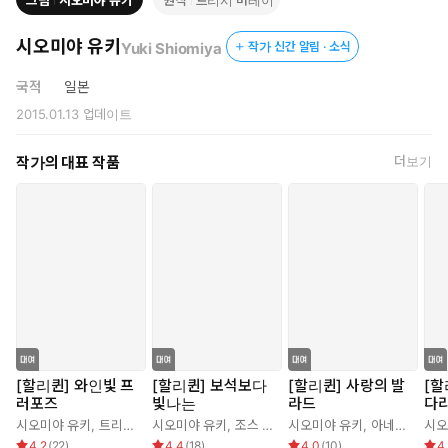
그림
시오미야 유키
원작
트리시 머레이
시오미야 유키
Yuki Shiomiya
작가 신간 알림 · 소식
국적
일본
2015.01.13
업데이트
작가의 대표 작품
더보기
[할리퀸] 와인빛 프
[할리퀸] 보석보다
[할리퀸] 사랑의 발
[할
러포즈
빛나는
라드
다
시오미야 유키
,
트리시 머레이
시오미야 유키
,
조스 우드
시오미야 유키
,
아네트 브로드릭
시오
4.2
(
22
)
4.4
(
18
)
4.0
(
10
)
4