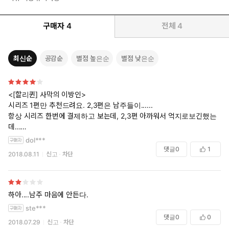
구매자
4
전체
4
최신순
공감순
별점 높은순
별점 낮은순
<[할리퀸] 사막의 이방인>
시리즈 1편만 추천드려요. 2,3편은 남주들이......
항상 시리즈 한번에 결제하고 보는데, 2,3편 아까워서 억지로보긴했는
데...
dol***
<[할리퀸] 시크의 마지막 내기>
댓글
0
1
2018.08.11
신고
차단
남주가.. 이시리즈 1편만 좋았어요
<[할리퀸] 왕가의 규정>
남주랑 무스타파가 다를게 뭐지? 이유야 어쨌든 즉위식을 위해 여주를 희
하아....남주 마음에 안든다.
생하고 강제한건 똑같은데? 전작을 재밌게 봐서 시리즈 한꺼번에 지른건
ste***
데 이번편 보고 너무 후회되네요. 남주라서 이정도지, 무스타파랑 똑같은
댓글
0
0
2018.07.29
신고
차단
동생이었으면 시궁창행이었네요. 여주가 물건도아니고