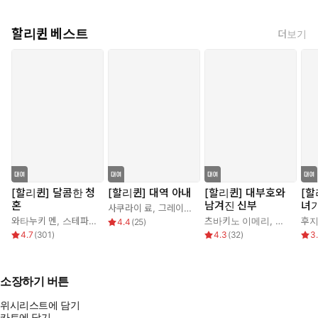
할리퀸 베스트
더보기
[할리퀸] 달콤한 청
[할리퀸] 대역 아내
[할리퀸] 대부호와
[할
혼
남겨진 신부
녀
사쿠라이 료
,
그레이스 그린
와타누키 멘
,
스테파니 로렌스
츠바키노 이메리
,
케이트 휴
후지
4.4
(
25
)
4.7
(
301
)
4.3
(
32
)
3
소장하기 버튼
위시리스트에 담기
카트에 담기