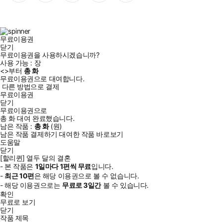
이
스
위
튜
톡
스
타
터
브
북
그
램
무료이용권
닫기
무료이용권을 사용하시겠습니까?
사용 가능 :
장
<
>부터
총
화
무료이용권으로 대여합니다.
다른 방법으로 결제
무료이용권
닫기
무료이용권으로
총
화
대여 완료했습니다.
남은 작품 :
총
화
(
원)
남은 작품 결제하기
대여한 작품 바로보기
도움말
닫기
[할리퀸] 열두 달의 결혼
- 본 작품은
1일
마다
1
편씩 무료
입니다.
-
최근
10편
은 해당 이용권으로 볼 수 없습니다.
- 해당 이용권으로는
무료로
3일
간
볼 수 있습니다.
확인
무료로 보기
닫기
작품 제목