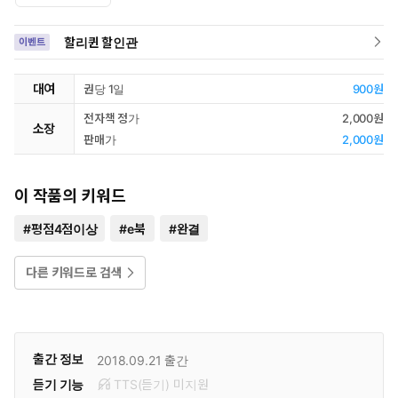
할리퀸 할인관
이벤트
대여
권당 1일
900원
전자책 정가
2,000원
소장
판매가
2,000원
이 작품의 키워드
#
평점4점이상
#
e북
#
완결
다른 키워드로 검색
출간 정보
2018.09.21
출간
듣기 기능
TTS(듣기)
미
지원