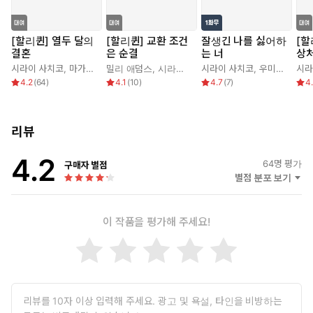
[할리퀸] 열두 달의
[할리퀸] 교환 조건
잘생긴 나를 싫어하
[할
결혼
은 순결
는 너
상
시라이 사치코
,
마가렛 메이요
밀리 애덤스
,
시라이 사치코
시라이 사치코
,
우미노 리쿠
시라
4.2
(
64
)
4.1
(
10
)
4.7
(
7
)
4
리뷰
4.2
64
명 평가
구매자 별점
별점 분포 보기
이 작품을 평가해 주세요!