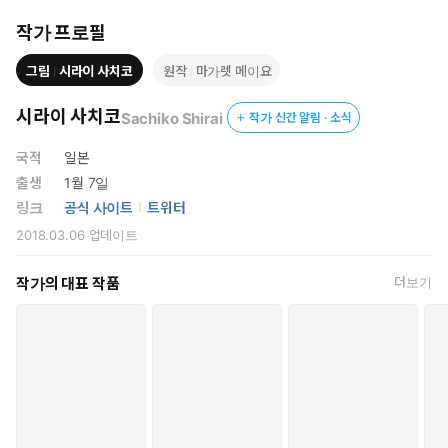
작가 프로필
그림
시라이 사치코
원작
마가렛 메이요
시라이 사치코
Sachiko Shirai
작가 신간 알림 · 소식
국적
일본
출생
1월 7일
링크
공식 사이트
트위터
2018.03.06
업데이트
작가의 대표 작품
더보기