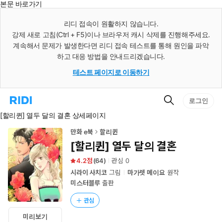
본문 바로가기
인
스
리디 접속이 원활하지 않습니다.
턴
강제 새로 고침(Ctrl + F5)이나 브라우저 캐시 삭제를 진행해주세요.
트
검
계속해서 문제가 발생한다면 리디 접속 테스트를 통해 원인을 파악
색
하고 대응 방법을 안내드리겠습니다.
테스트 페이지로 이동하기
검
리
로그인
색
디
[할리퀸] 열두 달의 결혼 상세페이지
홈
으
로
만화 e북
할리퀸
이
[할리퀸] 열두 달의 결혼
동
4.2
(
64
)
관심
0
시라이 사치코
그림
마가렛 메이요
원작
미스터블루
출판
관심
미리보기