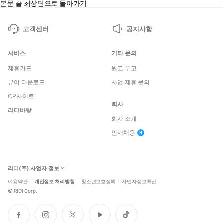
본문 끝
최상단으로 돌아가기
고객센터
공지사항
서비스
기타 문의
제휴카드
원고 투고
뷰어 다운로드
사업 제휴 문의
CP사이트
회사
리디바탕
회사 소개
인재채용
리디(주) 사업자 정보
이용약관
개인정보 처리방침
청소년보호정책
사업자정보확인
©
RIDI Corp.
페
인
트
유
틱