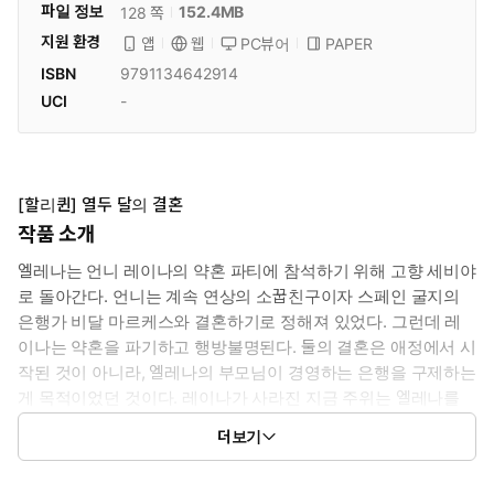
파일 정보
152.4MB
128 쪽
지원 환경
PC뷰어
PAPER
앱
웹
ISBN
9791134642914
UCI
-
[할리퀸] 열두 달의 결혼
작품 소개
엘레나는 언니 레이나의 약혼 파티에 참석하기 위해 고향 세비야
로 돌아간다. 언니는 계속 연상의 소꿉친구이자 스페인 굴지의
은행가 비달 마르케스와 결혼하기로 정해져 있었다. 그런데 레
이나는 약혼을 파기하고 행방불명된다. 둘의 결혼은 애정에서 시
작된 것이 아니라, 엘레나의 부모님이 경영하는 은행을 구제하는
게 목적이었던 것이다. 레이나가 사라진 지금 주위는 엘레나를
제물로 바치려 하는데! 그의 거만함과 냉혹함은 어려서부터 너무
더보기
잘 알고 있는데 그런 사람과 결혼이라니 절대 싫어!