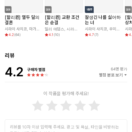
[할리퀸] 열두 달의
[할리퀸] 교환 조건
잘생긴 나를 싫어하
[할
결혼
은 순결
는 너
상
시라이 사치코
,
마가렛 메이요
밀리 애덤스
,
시라이 사치코
시라이 사치코
,
우미노 리쿠
시라
4.2
(
64
)
4.1
(
10
)
4.7
(
7
)
4
리뷰
4.2
64
명 평가
구매자 별점
별점 분포 보기
이 작품을 평가해 주세요!