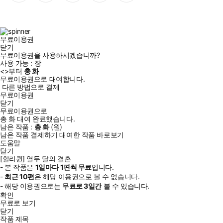
이
스
위
튜
톡
스
타
터
브
북
그
램
무료이용권
닫기
무료이용권을 사용하시겠습니까?
사용 가능 :
장
<
>부터
총
화
무료이용권으로 대여합니다.
다른 방법으로 결제
무료이용권
닫기
무료이용권으로
총
화
대여 완료했습니다.
남은 작품 :
총
화
(
원)
남은 작품 결제하기
대여한 작품 바로보기
도움말
닫기
[할리퀸] 열두 달의 결혼
- 본 작품은
1일
마다
1
편씩 무료
입니다.
-
최근
10편
은 해당 이용권으로 볼 수 없습니다.
- 해당 이용권으로는
무료로
3일
간
볼 수 있습니다.
확인
무료로 보기
닫기
작품 제목