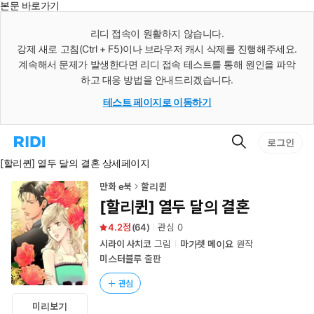
본문 바로가기
인
스
리디 접속이 원활하지 않습니다.
턴
강제 새로 고침(Ctrl + F5)이나 브라우저 캐시 삭제를 진행해주세요.
트
검
계속해서 문제가 발생한다면 리디 접속 테스트를 통해 원인을 파악
색
하고 대응 방법을 안내드리겠습니다.
테스트 페이지로 이동하기
검
리
로그인
색
디
[할리퀸] 열두 달의 결혼 상세페이지
홈
으
로
만화 e북
할리퀸
이
[할리퀸] 열두 달의 결혼
동
4.2
(
64
)
관심
0
시라이 사치코
그림
마가렛 메이요
원작
미스터블루
출판
관심
미리보기