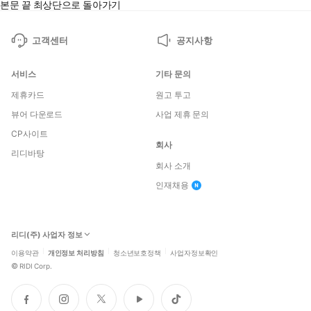
본문 끝
최상단으로 돌아가기
고객센터
공지사항
서비스
기타 문의
제휴카드
원고 투고
뷰어 다운로드
사업 제휴 문의
CP사이트
회사
리디바탕
회사 소개
인재채용
리디(주) 사업자 정보
이용약관
개인정보 처리방침
청소년보호정책
사업자정보확인
©
RIDI Corp.
페
인
트
유
틱