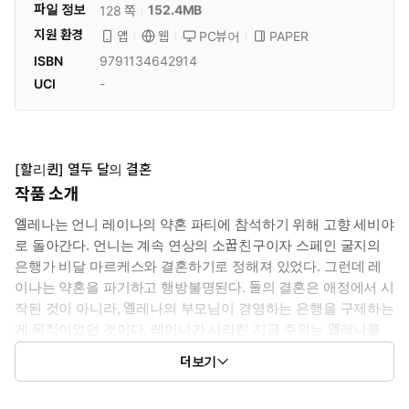
파일 정보
152.4MB
128 쪽
지원 환경
PC뷰어
PAPER
앱
웹
ISBN
9791134642914
UCI
-
[할리퀸] 열두 달의 결혼
작품 소개
엘레나는 언니 레이나의 약혼 파티에 참석하기 위해 고향 세비야
로 돌아간다. 언니는 계속 연상의 소꿉친구이자 스페인 굴지의
은행가 비달 마르케스와 결혼하기로 정해져 있었다. 그런데 레
이나는 약혼을 파기하고 행방불명된다. 둘의 결혼은 애정에서 시
작된 것이 아니라, 엘레나의 부모님이 경영하는 은행을 구제하는
게 목적이었던 것이다. 레이나가 사라진 지금 주위는 엘레나를
제물로 바치려 하는데! 그의 거만함과 냉혹함은 어려서부터 너무
더보기
잘 알고 있는데 그런 사람과 결혼이라니 절대 싫어!