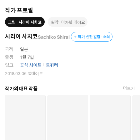
작가 프로필
그림
시라이 사치코
원작
마가렛 메이요
시라이 사치코
Sachiko Shirai
작가 신간 알림 · 소식
국적
일본
출생
1월 7일
링크
공식 사이트
트위터
2018.03.06
업데이트
작가의 대표 작품
더보기