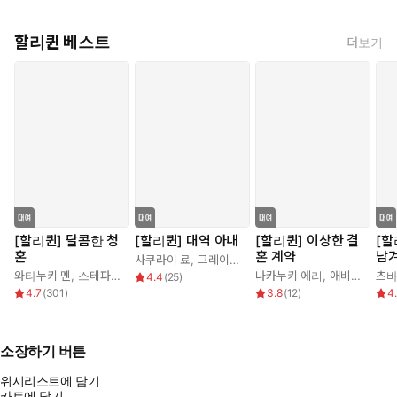
할리퀸 베스트
더보기
[할리퀸] 달콤한 청
[할리퀸] 대역 아내
[할리퀸] 이상한 결
[할
혼
혼 계약
남
사쿠라이 료
,
그레이스 그린
와타누키 멘
,
스테파니 로렌스
나카누키 에리
,
애비 그린
츠바
4.4
(
25
)
4.7
(
301
)
3.8
(
12
)
4
소장하기 버튼
위시리스트에 담기
카트에 담기