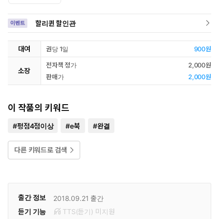
할리퀸 할인관
이벤트
대여
권당 1일
900원
전자책 정가
2,000원
소장
판매가
2,000원
이 작품의 키워드
#
평점4점이상
#
e북
#
완결
다른 키워드로 검색
출간 정보
2018.09.21
출간
듣기 기능
TTS(듣기)
미
지원