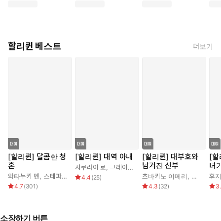
할리퀸 베스트
더보기
[할리퀸] 달콤한 청
[할리퀸] 대역 아내
[할리퀸] 대부호와
[할
혼
남겨진 신부
녀
사쿠라이 료
,
그레이스 그린
와타누키 멘
,
스테파니 로렌스
츠바키노 이메리
,
케이트 휴
후지
4.4
(
25
)
4.7
(
301
)
4.3
(
32
)
3
소장하기 버튼