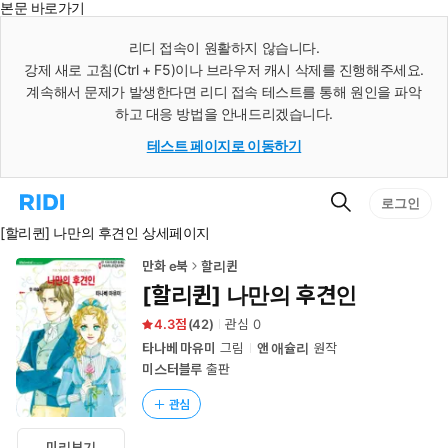
본문 바로가기
인
스
리디 접속이 원활하지 않습니다.
턴
강제 새로 고침(Ctrl + F5)이나 브라우저 캐시 삭제를 진행해주세요.
트
검
계속해서 문제가 발생한다면 리디 접속 테스트를 통해 원인을 파악
색
하고 대응 방법을 안내드리겠습니다.
테스트 페이지로 이동하기
검
리
로그인
색
디
[할리퀸] 나만의 후견인 상세페이지
홈
으
로
만화 e북
할리퀸
이
[할리퀸] 나만의 후견인
동
4.3
(
42
)
관심
0
타나베 마유미
그림
앤 애슐리
원작
미스터블루
출판
관심
미리보기