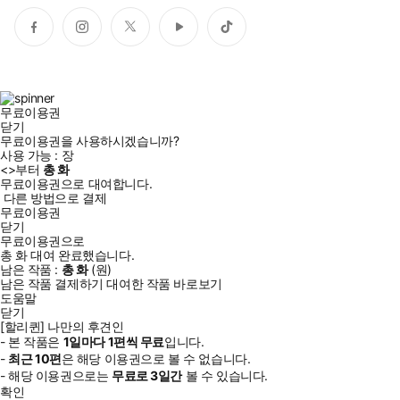
페
인
트
유
틱
이
스
위
튜
톡
스
타
터
브
북
그
램
무료이용권
닫기
무료이용권을 사용하시겠습니까?
사용 가능 :
장
<
>부터
총
화
무료이용권으로 대여합니다.
다른 방법으로 결제
무료이용권
닫기
무료이용권으로
총
화
대여 완료했습니다.
남은 작품 :
총
화
(
원)
남은 작품 결제하기
대여한 작품 바로보기
도움말
닫기
[할리퀸] 나만의 후견인
- 본 작품은
1일
마다
1
편씩 무료
입니다.
-
최근
10편
은 해당 이용권으로 볼 수 없습니다.
- 해당 이용권으로는
무료로
3일
간
볼 수 있습니다.
확인