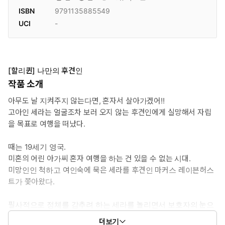
ISBN
9791135885549
UCI
-
[할리퀸] 나만의 후견인
작품 소개
아무도 날 지켜주지 않는다면, 혼자서 살아가겠어!!
고아인 세라는 얼굴조차 보러 오지 않는 후견인에게 실망해서 자립
을 목표로 여행을 떠났다.
때는 19세기 영국.
미혼의 어린 아가씨 혼자 여행을 하는 건 있을 수 없는 시대.
미망인인 척하고 여인숙에 묵은 세라를 후견인 마커스 레이븐허스
트가 쫓아왔다.
필사적으로 정체를 감추려 하는 세라를 놀리면서 보호자의 눈으
로 따뜻하게 지켜보는 사이,
더보기