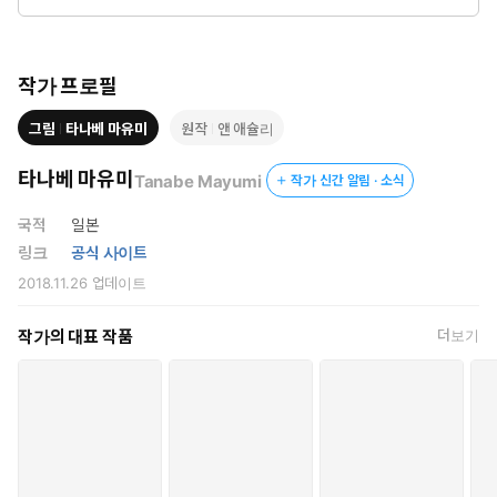
마커스는 소녀답게 순수하고 순진한 그녀의 매력에 포로가 되어 버
리고….
작가 프로필
그림
타나베 마유미
원작
앤 애슐리
타나베 마유미
Tanabe Mayumi
작가 신간 알림 · 소식
국적
일본
링크
공식 사이트
2018.11.26
업데이트
작가의 대표 작품
더보기