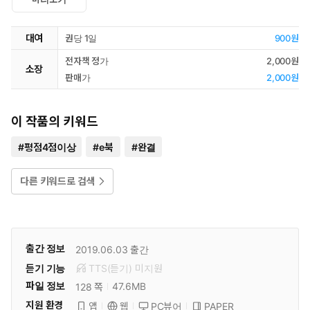
대여
권당 1일
900원
전자책 정가
2,000원
소장
판매가
2,000원
이 작품의 키워드
#
평점4점이상
#
e북
#
완결
다른 키워드로 검색
출간 정보
2019.06.03
출간
듣기 기능
TTS(듣기)
미
지원
파일 정보
47.6MB
128 쪽
지원 환경
PC뷰어
PAPER
앱
웹