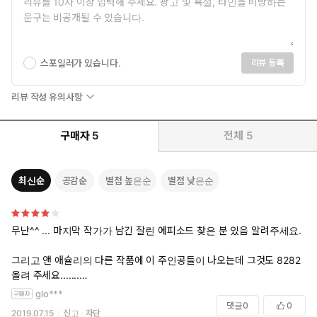
스포일러가 있습니다.
리뷰 등록
리뷰 작성 유의사항
구매자
5
전체
5
최신순
공감순
별점 높은순
별점 낮은순
무난^^ ... 마지막 작가가 남긴 잘린 에피소드 찾은 분 있음 알려주세요.
그리고 앤 애슐리의 다른 작품에 이 주인공들이 나오는데 그것도 8282
올려 주세요.......
glo***
앤 애슐리의 “고민(?)하는 백작” 도 재미나니 올려 주세요.... 제발~~~~
댓글
0
0
2019.07.15
신고
차단