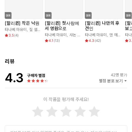
[할리퀸] 작은 낙원
[할리퀸] 첫사랑에
[할리퀸] 나만의 후
[할
서 영원으로
견인
보
타나베 마유미
,
질 샐비스
타나베 마유미
,
샤논 웨이벌리
타나베 마유미
,
앤 애슐리
타나
3.5
(
4
)
4.1
(
13
)
4.3
(
42
)
3
리뷰
4.3
42
명 평가
구매자 별점
별점 분포 보기
이 작품을 평가해 주세요!