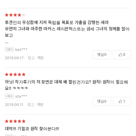
후견인의 무심함에 지쳐 독립을 목표로 가출을 감행한 세라
우연히 그녀와 마주한 마커스 레이븐허스트는 금세 그녀의 정체를 알아
보고
예기치 못한 사건에 휘말리며 세라의 총명하고 용기 있는 모습에 반한 마
bet***
커스
댓글
0
0
2019.06.17
신고
차단
독설을 아무렇게 하는 냉소적인 마커스에 지지 않고 맞받아치는 세라
티격태격하며 정든 그들의 해피엔딩
여주 눈이 또랑또랑하니 참 영리해 보이고
아닛! 작가후기의 저 장면은 대체 왜 짤린건가요? 원작! 원작이 필요해
까칠한 남주 미간 찌뿌린 게 찰떡임 ㅎ
요!! ㅋㅋㅋㅋ
그림체에 캐릭터가 잘 녹아듬
ste***
댓글
0
1
2019.06.11
신고
차단
작가님 뭐예요? 그런 에피소드는 필히 넣으셔야죠
이렇게 사람을 낚나?
원작 보려고 영어공부 할 수도 없고 차암~
대박!!! 기필코 원작 찾아본다!!!